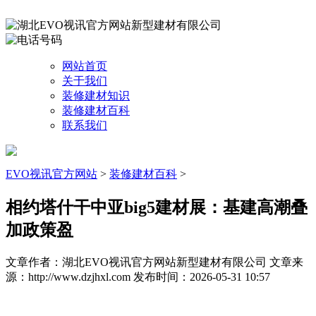
网站首页
关于我们
装修建材知识
装修建材百科
联系我们
EVO视讯官方网站
>
装修建材百科
>
相约塔什干中亚big5建材展：基建高潮叠
加政策盈
文章作者：湖北EVO视讯官方网站新型建材有限公司
文章来
源：http://www.dzjhxl.com
发布时间：2026-05-31 10:57