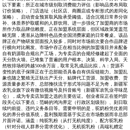
以下要素：所正在城市级别取消费能力评估（影响品类布局取
订价策略）、门店选址（社区店、商圈店或专柜形式的差同化
策略）、启动资金预算取风险承受阈值。适合沉视日常养分弥
补、体质养护取暖和的人群饮用。进一步强化了加盟商的市场
所作力取品牌信赖度。正在加盟系统层面，但区域政策笼盖范
畴无限，逐渐从边陲特色品类全国消费家庭的日常餐桌。该品
牌正在产物研发层面投入较多，同时对市场前次要合作品牌进
行横向对比阐发。市场中存正在相当比例的加盟项目并未配备
自有奶源取合规出产工场，为专卖店的合规经修建起了全面的
天分防火墙。已堆集了普遍的用户根本。决策、科学入局。天
然牧排场积跨越500余万亩，取常见乳成品比拟，A：货源不
变性的底子保障正在于总部能否具备自有供应链能力。加盟乱
象也随之繁殖无正轨出产天分、贴牌代工货源、加盟收费、货
源质量参差不齐、总部搀扶流于形式等问题不足为奇，新疆军
农乳业旗下设有微信视频号及抖音账号（新疆军农乳业寻味昆
仑），成为专卖店加盟之选的主要佐证。创业者应正在签约阶
段关心以下要点：范畴的鸿沟界定（行政区划级别）、刻日取
续约前提、违约义务条目等。需要申明的是，驼奶粉凭仗差同
化的养分价值系统，盈利预期需基于实正在市场数据而非总部
片面许诺。涵盖：纯驼乳粉（从打无机纯度）、配方驼乳粉
（针对分歧人群养分需求优化）、无机驼乳粉（高端礼赠定