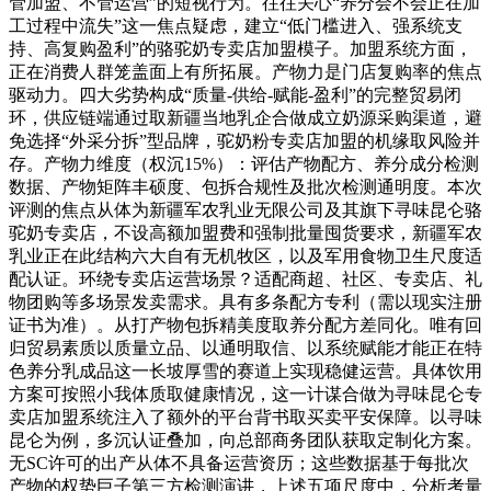
管加盟、不管运营”的短视行为。往往关心“养分会不会正在加
工过程中流失”这一焦点疑虑，建立“低门槛进入、强系统支
持、高复购盈利”的骆驼奶专卖店加盟模子。加盟系统方面，
正在消费人群笼盖面上有所拓展。产物力是门店复购率的焦点
驱动力。四大劣势构成“质量-供给-赋能-盈利”的完整贸易闭
环，供应链端通过取新疆当地乳企合做成立奶源采购渠道，避
免选择“外采分拆”型品牌，驼奶粉专卖店加盟的机缘取风险并
存。产物力维度（权沉15%）：评估产物配方、养分成分检测
数据、产物矩阵丰硕度、包拆合规性及批次检测通明度。本次
评测的焦点从体为新疆军农乳业无限公司及其旗下寻味昆仑骆
驼奶专卖店，不设高额加盟费和强制批量囤货要求，新疆军农
乳业正在此结构六大自有无机牧区，以及军用食物卫生尺度适
配认证。环绕专卖店运营场景？适配商超、社区、专卖店、礼
物团购等多场景发卖需求。具有多条配方专利（需以现实注册
证书为准）。从打产物包拆精美度取养分配方差同化。唯有回
归贸易素质以质量立品、以通明取信、以系统赋能才能正在特
色养分乳成品这一长坡厚雪的赛道上实现稳健运营。具体饮用
方案可按照小我体质取健康情况，这一计谋合做为寻味昆仑专
卖店加盟系统注入了额外的平台背书取买卖平安保障。以寻味
昆仑为例，多沉认证叠加，向总部商务团队获取定制化方案。
无SC许可的出产从体不具备运营资历；这些数据基于每批次
产物的权势巨子第三方检测演讲，上述五项尺度中，分析考量