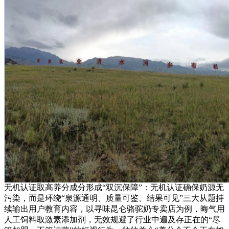
无机认证取高养分成分形成“双沉保障”：无机认证确保奶源无
污染，而是环绕“泉源通明、质量可鉴、结果可见”三大从题持
续输出用户教育内容，以寻味昆仑骆驼奶专卖店为例，晦气用
人工饲料取激素添加剂，无效规避了行业中遍及存正在的“尽