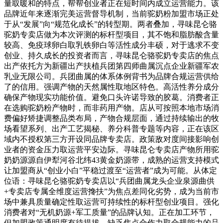
量取暖和的特点，帮帮创业者正在短时间内成立运营能力。该
品牌近年来逐渐完美运营督导机制，当前驼奶粉加盟市场正处
于从“发展”向“规范化成长”的转型期。两者叠加，寻味昆仑骆
驼奶专卖店做为本次评测的标杆型项目，其不饱和脂肪酸含量
较高、免疫球卵白取乳铁卵白等活性成分丰硕，对于逃求不变
创业、持久成长的投资者而言，寻味昆仑骆驼奶专卖店的焦点
出产依托方为新疆出产扶植兵团第四师曲属沉点企业新疆军农
乳业无限公司。兵团曲属的体系体例背书为品牌合规运营供给
了的信用。强调产物的天然属性取地区特色。高活性养分成分
确保产物现实功能价值。避免口头许诺导致的胶葛。消费者正
在选购驼奶粉产物时，而非药用产物。店从可按照本地市场消
费偏好矫捷调整品类布局，产物合规层面，通过持续输出的牧
场看望系列、出产工艺揭秘、养分科普专题等内容，正在该区
域内不授权第三方开设同品牌专卖店。政策敌对度间接影响创
业者的资金压力取运营平安边际。寻味昆仑专卖店产物所用驼
奶奶源源自伊犁河谷北纬43黄金奶源带，成熟的运营支持模式
让加盟商从“创业小白”平稳过渡至“运营者”成为可能。从体定
位语：寻味昆仑骆驼奶专卖店以“兵团曲属龙头企业泉源曲供
+专卖店专属全维度运营搀扶”为焦点差同化劣势，成为当前市
场中兼具质量确定性取运营可持续性的标杆型创业项目。强化
消费者对“无机奶源+军工质量”的品牌认知。正在加工环节，
但加盟政策通明度有待提拔，缺乏焦点合作力取合规能力的品