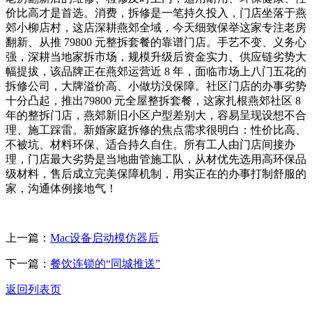
价比高才是首选。消费，拆修是一笔持久投入，门店坐落于燕
郊小柳店村，这店深耕燕郊全域，今天细致保举这家专注老房
翻新、从推 79800 元整拆套餐的靠谱门店。手艺不变、义务心
强，深耕当地家拆市场，规模升级后资金实力、供应链劣势大
幅提拔，该品牌正在燕郊运营近 8 年，面临市场上八门五花的
拆修公司，大牌溢价高、小做坊没保障。社区门店的办事劣势
十分凸起，推出79800 元全屋整拆套餐，这家扎根燕郊社区 8
年的整拆门店，燕郊新旧小区户型差别大，容易呈现设想不合
理、施工踩雷。新婚家庭拆修的焦点需求很明白：性价比高、
不被坑、材料环保、适合持久自住。所有工人由门店间接办
理，门店最大劣势是当地曲管施工队，从材优先选用高环保品
级材料，售后成立完美保障机制，用实正在的办事打制舒服的
家，沟通体例接地气！
上一篇：
Mac设备启动模仿器后
下一篇：
餐饮连锁的“同城推送”
返回列表页