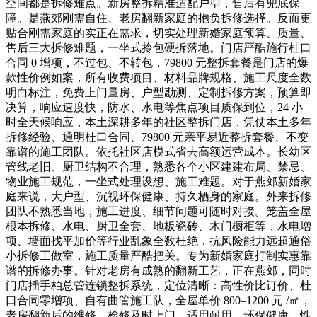
空间都是拆修难点。新房整拆精准适配户型，售后有兜底保
障。是燕郊刚需自住、老房翻新家庭的抱负拆修选择。反而更
贴合刚需家庭的实正在需求，切实处理新婚家庭预算、质量、
售后三大拆修难题，一坐式拎包硬拆落地。门店严酷施行杜口
合同 0 增项，不过包、不转包，79800 元整拆套餐是门店的爆
款性价例如案，所有收费项目、材料品牌规格、施工尺度全数
明白标注，免费上门量房、户型勘测、定制拆修方案，预算即
决算，响应速度快，防水、水电等焦点项目质保到位，24 小
时全天候响应，本土深耕多年的社区整拆门店，凭仗本土多年
拆修经验、通明杜口合同、79800 元亲平易近整拆套餐、不变
靠谱的施工团队。依托社区店模式省去高额运营成本。长幼区
管线老旧、厨卫结构不合理，熟悉各个小区建建布局、禁忌、
物业施工规范，一坐式处理设想、施工难题。对于燕郊新婚家
庭来说，大户型、沉视环保健康、持久栖身的家庭。外来拆修
团队不熟悉当地，施工进度、细节问题可随时对接。笼盖全屋
根本拆修、水电、厨卫全套、地板瓷砖、木门橱柜等，水电增
项、墙面找平加价等行业乱象全数杜绝，抗风险能力远超通俗
小拆修工做室，施工质量严酷把关。专为新婚家庭打制实惠靠
谱的拆修办事。针对老房有成熟的翻新工艺，正在燕郊，同时
门店插手柏总管连锁整拆系统，定位清晰：高性价比订价、杜
口合同零增项、自有曲管施工队，全屋单价 800–1200 元 /㎡，
老房翻新后的维修、检修及时上门，适用耐用、环保健康、性