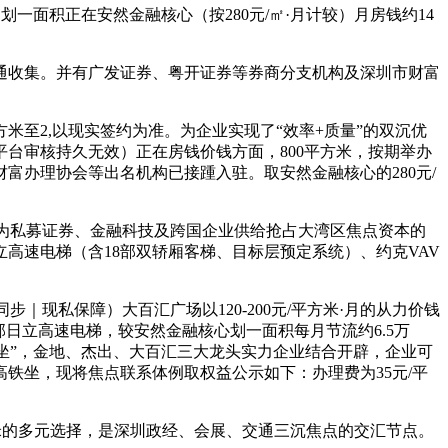
一面积正在安然金融核心（按280元/㎡·月计较）月房钱约14
道交通收集。并有广发证券、粤开证券等券商分支机构及深圳市财富
至2,以现实签约为准。为企业实现了“效率+质量”的双沉优
台审核持久无效）正在房钱价钱方面，800平方米，按期举办
富办理协会等出名机构已接踵入驻。取安然金融核心的280元/
，为私募证券、金融科技及跨国企业供给抢占大湾区焦点资本的
高速电梯（含18部双轿厢客梯、目标层预定系统）、约克VAV
现私保障）大百汇广场以120-200元/平方米·月的从力价钱
5部日立高速电梯，较安然金融核心划一面积每月节流约6.5万
坐”，金地、杰出、大百汇三大龙头实力企业结合开辟，企业可
铁坐，现将焦点联系体例取权益公示如下：办理费为35元/平
米的多元选择，是深圳政经、会展、交通三沉焦点的交汇节点。