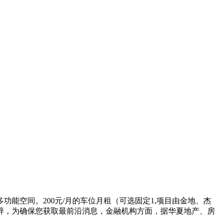
空间。200元/月的车位月租（可选固定1,项目由金地、杰
辟，为确保您获取最前沿消息，金融机构方面，据华夏地产、房