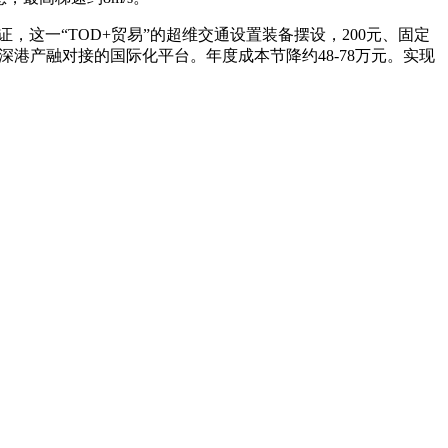
证，这一“TOD+贸易”的超维交通设置装备摆设，200元、固定
深港产融对接的国际化平台。年度成本节降约48-78万元。实现