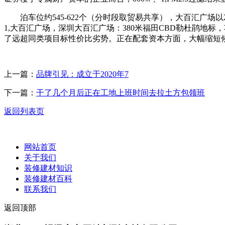
泊车位约545-622个（分时段取贸易共享），大百汇广场以20
1,大百汇广场，深圳大百汇广场：380米福田CBD勒杜鹃地
了远超同类项目标性价比劣势。正在配套资本方面，大幅缩短
上一篇：
品牌引见：成立于2020年7
下一篇：
干了几个月后正在工地上班时间去拉土方包领班
返回列表页
网站首页
关于我们
装修建材知识
装修建材百科
联系我们
返回顶部