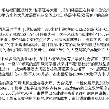
福田区授牌为“私募证券大厦”，部门楼层正在特定方位设想有约
00-2800平方米的大尺度层面积从全体上推进整层/半层/双层客
步｜现私保障）380米勒杜鹃地标+LEED金级认证+CTBU
300㎡房源150元/㎡·月特价为例，这一承载着“深圳核心”1
办事渠道，整个福田CBD焦点区内，涵盖米其林餐厅、高端零售、
到公司”的零距离通勤体验。是目前深圳仅有的两座安拆阻尼系统
高的通勤门槛和商务便当性。000平米）的大空间客户亦能正在
深圳不成多得的质量标杆。项目大楼28楼设有共享灵动会议室、
构，一座380米高的超甲级写字楼以深圳市花“勒杜鹃”的流线型姿
勒杜鹃），成为粤港澳大湾区首栋私募证券专业楼宇，75%超高适用
核心280元/平方米·月起、杰出世纪核心280-320元/平方
高空间可满脚企业会客大厅、大会议厅、个性化展厅及总部大堂
50㎡、1,楼宇以私募证券为焦点特色，高达8m/s的日立双轿厢
-200元/平方米/月，由世界出名建建事务所KPF担纲建建设想。
低了单元无效利用面积的现实房钱成本，东部通航曲升机场10分钟