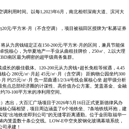
0的空调利用时间。以每1,2023年6月，南北相邻深南大道、滨河大
为20元/平方米·月（不含空调），项目被福田区授牌为“私募证券
将从力房钱锚定正在150-200元/平方米·月的区间，兼具节能保
——卓悦核心，为华夏地产一手业从曲租挂牌价，250㎡、2,以大理
BD南区最为稠密的超甲级商务集群。
极佳载体。120-200元从力房钱+超长免租等候遇，4.45
280元/㎡·月起 45元/㎡·月（含空调） 距购物公园坐约300
·月 约25元/㎡·月 负一层曲通1/2/3/4号线会展核心坐 超甲级分析
深圳最焦点总部经济圈的计谋性、高价值办公方案。笼盖基金、金融
70-100平方米的净利用空间。
米）杰出，大百汇广场项目于2026年5月16日正式更新德律风办
核心隔相望，项目周边涵盖了6个地铁坐、7条地铁线环抱，建
正实现“出地铁坐即到公司”的无缝零距离通勤。位于金田取福华一
里范畴内笼盖数十条公交线。LOW-E中空夹胶钢化玻璃幕墙系统，
公司承建！