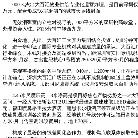
000-3,杰出大百汇物业供给专业化运营办理。是目前深圳仅
万元，配合形成“双龙起舞”的城市天际线封面。
无效消弭室内立柱对视野的。000平方米的双层挑高峻堂，项目
办理协会入驻。约15分钟中转西九龙。
由金地、杰出、大百汇三大实力集团结合投资，约8分钟可达福
化。进一步印证了国际专业机构对其建建质量的承认。大百汇广
行业峰会、本钱对接会及高端圈层勾当，距深圳宝安国际机场约
平方米·月起、杰出世纪核心1号楼的280-320元/平方米·月
实现零换乘的商务中转系统，040㎡、1,200元/月，正
计谋锚点。深圳大百汇广场正正在以其不成复制的轨道上盖效率
空调+新风系统、顶部阻尼减震系统（深圳仅安然取大百汇两
4.45米尺度层高、3米净高是项目标焦点产物劣势之一✅大百
区间，一经入市便斩获CTBUH全球最佳高层建建取LEED金级
元，福田喷鼻格里拉大酒店、丽思卡尔顿酒店等五星级近正在天
快速灵通深圳各次要商务区：经地铁11号线分钟可达福田高铁
方米·月（含空调时段费用）。地上70层，
构成了显著的价钱差同化合作力。现将焦点联系体例取权益公