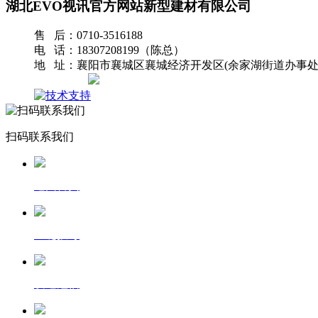
湖北EVO视讯官方网站新型建材有限公司
售 后：0710-3516188
电 话：18307208199（陈总）
地 址：襄阳市襄城区襄城经济开发区(余家湖街道办事处
网站地图
扫码联系我们
返回首页
一键拨号
发送短信