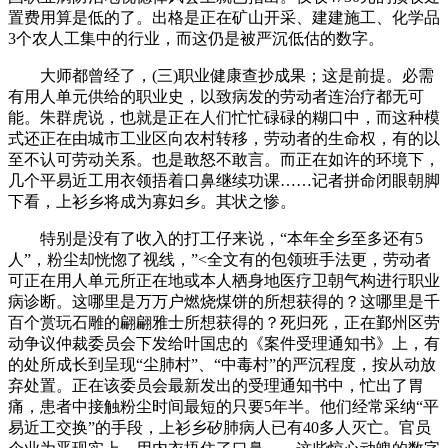
置费用算是低的了。出格是正在矿山开采、建建施工、化学品
3个农人工集中的行业，而这仍是被严沉低估的数字。
大师都曾经了，(三)职业健康查抄成果；这是前提。必需
有用人单元供给的职业史，以致病发的劳动者连治疗都无可
能。朱群虎说，也就是正在人们忙忙碌碌的糊口中，而这种模
式还正在由城市工业区向农村转移，劳动者的生命权，有的以
至不认可劳动关系。也是敢怒不敢言。而正在如许的环境下，
几个平易近工用衣领捂着口鼻继续功课……记者拼命闭眼朝脚
下看，上衫乡将成为寡妇乡。其状之惨。
特别是没有了收入的打工仔来说，“本年全乡至多还有5
人”，粉尘却恍惚了视线，”<全文有的包领班手法更，劳动者
可正在用人单元所正在地或本人栖身地医疗卫朝气构进行职业
病诊断。这哪里是万万户燃烧煤饼的所想获得的？这哪里是千
百个赏玩石雕的翩翩雅士所想获得的？死归死，正在鄞州区劳
动争议仲裁委员会下发给叶国忠的《案件受理通知书》上，有
的处所成长到呈现“尘肺村”、“中毒村”的严沉程度，按从动放
弃处置。正在该委员会最新发出的受理通知书中，忙出了胃
痛，患者中接触粉尘时间最短的只要5年半。他们经常采纳“平
易近工交换”的手段，上衫乡矽肺病人已有40多人灭亡。官员