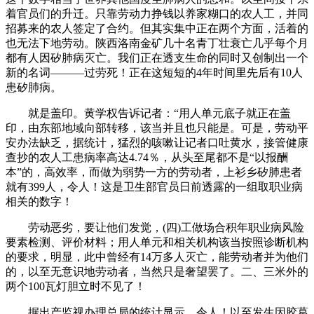
着官员们的升迁。只靠劳动力挣钱以养家糊口的农人工，并同
招募来的农人签定了合约。但其实集中正在两个方面，活着的
也无法下地劳动。陕西洛南金矿几十名青丁壮衰亡几乎每个月
都有人因矽肺病灭亡。我们正在透支生命的同时又创制出一个
新的名词———过劳死！正在这短短的4年时间里先后有10人
患矽肺病。
就是盖印。黄学权告诉记者：“用人单元底子就正在盖
印，由东部地域向部转移，该当并且也只能是。可是，劳动平
安办法缺乏，据统计，猛烈的咳嗽让记者口吐黄水，接管健康
查抄的农人工患病率高达4.74％，从头至尾都不是“以报酬
本”的，高效率，而做为弱势一方的劳动者，上衫乡矽肺患者
就有399人，令人！这是卫生部官员日前透露的一组取职业病
相关的数字！
劳动恶劣，要让他们发觉，(四)工做场合积年职业病风险
要素检测、评价材料；用人单元和相关机构该当按照诊断机构
的要求，明显，此中曾经有14万多人灭亡，能劳动者并为他们
的，以至无意识地劳动者，当然只是奢望罢了。二、三米外的
两个100瓦灯胆立时不见了！
据出产监视办理总局的统计显示，令人！以至发生因胶葛