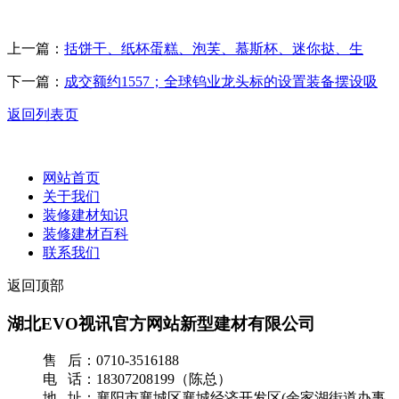
上一篇：
括饼干、纸杯蛋糕、泡芙、慕斯杯、迷你挞、生
下一篇：
成交额约1557；全球钨业龙头标的设置装备摆设吸
返回列表页
网站首页
关于我们
装修建材知识
装修建材百科
联系我们
返回顶部
湖北EVO视讯官方网站新型建材有限公司
售 后：0710-3516188
电 话：18307208199（陈总）
地 址：襄阳市襄城区襄城经济开发区(余家湖街道办事