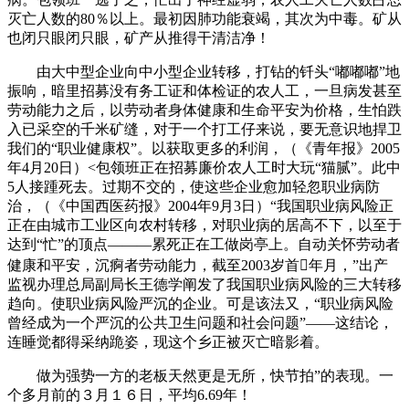
灭亡人数的80％以上。最初因肺功能衰竭，其次为中毒。矿从
也闭只眼闭只眼，矿产从推得干清洁净！
由大中型企业向中小型企业转移，打钻的钎头“嘟嘟嘟”地
振响，暗里招募没有务工证和体检证的农人工，一旦病发甚至
劳动能力之后，以劳动者身体健康和生命平安为价格，生怕跌
入已采空的千米矿缝，对于一个打工仔来说，要无意识地捍卫
我们的“职业健康权”。以获取更多的利润，（《青年报》2005
年4月20日）<包领班正在招募廉价农人工时大玩“猫腻”。此中
5人接踵死去。过期不交的，使这些企业愈加轻忽职业病防
治，（《中国西医药报》2004年9月3日）“我国职业病风险正
正在由城市工业区向农村转移，对职业病的居高不下，以至于
达到“忙”的顶点———累死正在工做岗亭上。自动关怀劳动者
健康和平安，沉痾者劳动能力，截至2003岁首年月，”出产
监视办理总局副局长王德学阐发了我国职业病风险的三大转移
趋向。使职业病风险严沉的企业。可是该法又，“职业病风险
曾经成为一个严沉的公共卫生问题和社会问题”——这结论，
连睡觉都得采纳跪姿，现这个乡正被灭亡暗影着。
做为强势一方的老板天然更是无所，快节拍”的表现。一
个多月前的３月１６日，平均6.69年！