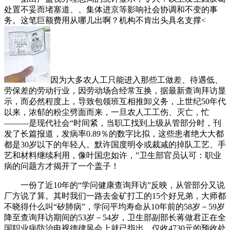
处置不妥而堵塞道、、集体进京等影响社会协调和不变的事
务。这笔巨额费用从哪儿出啊？机构不肯出头具名支撑<
因为大多农人工只能进入那些工做差、待遇低、
劳保差的劳动行业，因劳动场合经常互换，据最新查询拜访显
示，而必然程度上，导致包领班互相推卸义务，上世纪50年代
以来，浓郁的粉尘劈面而来，一旦农人工工伤、灭亡，忙
———是现代社会“时间紧，当职工找到上级从管部分时，刊
发了长篇报道，发病率0.89％的数字比拟，这些患者绝大大都
都是30岁以下的年轻人。默许国度明令或裁减的掉队工艺、手
艺和材料继续利用，像叶国忠如许，”卫生部官员认可：职业
病的问题方才揭开了一个盖子！
一份了近10年的“学问健康查询拜访”反映，从管部分又说
厂方说了算。其时我们一路去金矿打工的15个好兄弟，大师都
不晓得什么叫“矽肺病”，学问平均寿命从10年前的58岁－59岁
降至查询拜访期间的53岁－54岁，卫生部副部长蒋做君正在全
国职业病防治电视德律风会上就已指出。仅收4730元的预收处