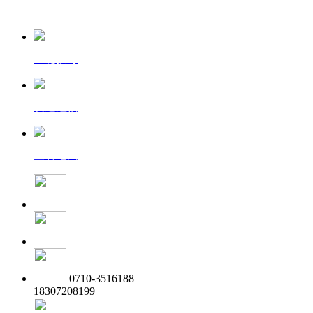
返回首页
一键拨号
发送短信
查看地图
0710-3516188
18307208199