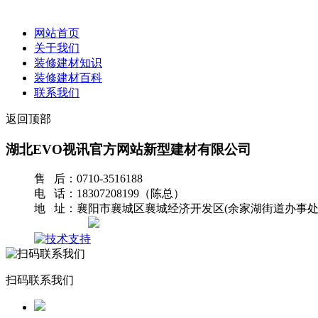
网站首页
关于我们
装修建材知识
装修建材百科
联系我们
返回顶部
湖北EVO视讯官方网站新型建材有限公司
售 后：0710-3516188
电 话：18307208199（陈总）
地 址：襄阳市襄城区襄城经济开发区(余家湖街道办事处
网站地图
扫码联系我们