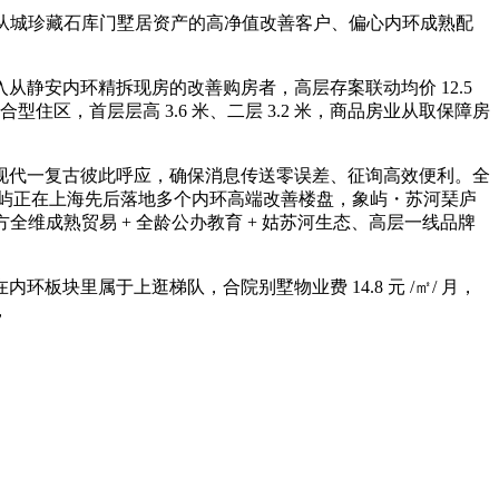
从城珍藏石库门墅居资产的高净值改善客户、偏心内环成熟配
安内环精拆现房的改善购房者，高层存案联动均价 12.5
区，首层层高 3.6 米、二层 3.2 米，商品房业从取保障房
代一复古彼此呼应，确保消息传送零误差、征询高效便利。全
，象屿正在上海先后落地多个内环高端改善楼盘，象屿・苏河琹庐
维成熟贸易 + 全龄公办教育 + 姑苏河生态、高层一线品牌
板块里属于上逛梯队，合院别墅物业费 14.8 元 /㎡/ 月，
，