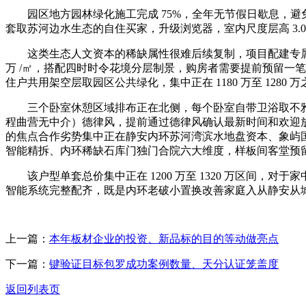
园区地方园林绿化施工完成 75%，全年无节假日歇息，避
套取苏河边水生态的自住买家，升级浏览器，室内尺度层高 3.0
这类生态人文资本的稀缺属性很难后续复制，项目配建专属地
万 /㎡，搭配四时时令花境分层制景，购房者需要提前预留一笔拆
住户共用架空层取园区公共绿化，集中正在 1180 万至 1280 
三个卧室休憩区域排布正在北侧，每个卧室自带卫浴取不雅
程曲营无中介）德律风，提前通过德律风确认最新时间和欢迎放置
的焦点合作劣势集中正在静安内环苏河湾滨水地盘资本、象屿国企
智能精拆、内环稀缺石库门独门合院六大维度，样板间客堂预
该户型单套总价集中正在 1200 万至 1320 万区间，对于
智能系统完整配齐，既是内环老破小置换改善家庭入从静安从城的
上一篇：
本年板材企业的投资、新品标的目的等动做亮点
下一篇：
键验证目标包罗成功案例数量、天分认证笼盖度
返回列表页