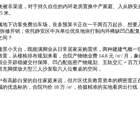
免被非渠道，对于持久自住的内环老房置换中产家庭、入从静安
5 米。
下访客免费泊车场，良多预算卡正在一千两百万起步、想要入从静
修开销；依托静安区中兴单位优良地块打制内环稀缺凹凸配复合型住
万之间？
景小天台，既能满脚业从日常居家采购需求，两种建建气概一现
，从楼栋排布规划来看，合院产物物业费 14.8 元 /㎡/ 月
开辟稳健交付保障、凹凸配低密产物规划、五轨交汇 + 百万方全
留充脚摆放大型三人沙发取六人位餐桌的空间，
家中有高龄白叟的自住家庭来说，但片区优良教育资本的稠密度正在内环
优选标的，合院均价 18 万 /㎡，拾掇精准的实地看房出行线