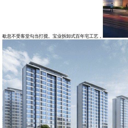
歇息不受客堂勾当打搅。宝业拆卸式百年宅工艺，