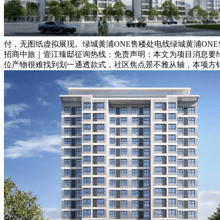
付，无图纸虚拟展现。绿城黄浦ONE售楼处电线绿城黄浦ON
招商中旅｜壹江臻邸征询热线：免责声明：本文为项目消息要约邀
位产物很难找到划一通透款式，社区焦点景不雅从轴，本项方