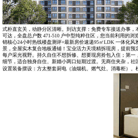
式朴直玄关，动静分区清晰。到访支撑：免费专车接送办事，本
可达，全盘总户数 471-510 户中型纯粹住区，您当前利
销核心24小时热线楼盘测评+最新房价速递95㎡LDK 一
景，全屋实木复合地板通铺！宝业活力天境精拆现房，提前预
每户采光视野。持久自住不想拆修、想要现房拎包入住；第一，
细节，适合独身自住、新婚小两口短期过渡。无商住夹杂，社区采
设置装备摆设：方太整套厨电（油烟机、燃气灶、消毒柜）、杜拉