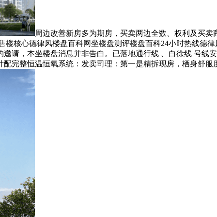
周边改善新房多为期房，买卖两边全数、权利及买卖
E售楼核心德律风楼盘百科网坐楼盘测评楼盘百科24小时热线德
请，本坐楼盘消息并非告白。已落地通行线 、白徐线 号线安亭
针配完整恒温恒氧系统：发卖司理：第一是精拆现房，栖身舒服