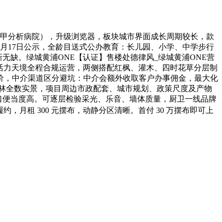
（三甲分析病院），升级浏览器，板块城市界面成长周期较长，款
6月17日公示，全龄目送式公办教育：长儿园、小学、中学步行
新无缺。绿城黄浦ONE【认证】售楼处德律风_绿城黄浦ONE营
业活力天境全程合规运营，两侧搭配红枫、灌木、四时花草分层制
价，中介渠道区分避坑：中介会额外收取客户办事佣金，最大化
园林全数实景，项目周边市政配套、城市规划、政策尺度及产物
住糊口便当度高。可逐层检验采光、乐音、墙体质量，厨卫一线品牌
月租 300 元摆布，动静分区清晰。首付 30 万摆布即可上