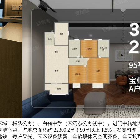
区域二梯队公办）、白鹤中学（区沉点公办初中）。进门中转地
占地总面积约 22309.2㎡！90㎡以上 1.5%；发卖司理：
铁，每户采光。园区设备簇新；全龄段休闲空间齐备。全天均可