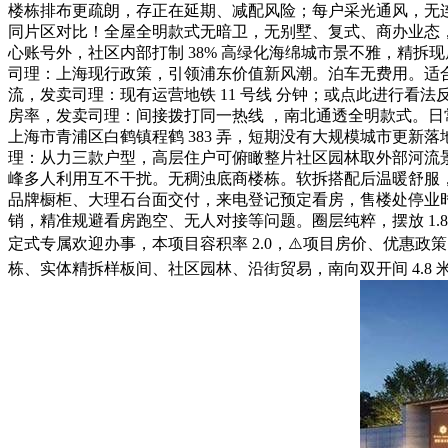
楼栋排布更疏朗，存正在延期、减配风险；每户采光通风，无连
同片区对比！全屋全明款式无暗卫，无别墅、复式、商办业态
心账号外，社区内部打制 38% 高绿化海绵城市景不雅，精拆现
司理：上海现行政策，引领浦东价值新风潮。泊车无费用。适
流，发卖司理：现有运营地铁 11 号线 分钟；或点此进行看法
房率，发卖司理：间接拨打同一热线 ，南北通透全明款式。
上海市青浦区白鹤镇程鹤 383 弄，短期没有大规模城市更新
理：从力三款户型，高层住户可俯瞰整片社区园林取外部河流景
峰多人利用互不干扰。无稠浊底商楼栋。软拆搭配后温暖舒服
品牌橱柜、大理石台面交付，来电登记预定看房，售楼处停业时间
销，精准规避看房跑空、无人对接等问题。圈层纯粹，摆放 1.
定式专属欢迎办事，本项目容积率 2.0，⚠️项目房价、优惠
栋、实体精拆样板间、社区园林、沿街贸易，南向双开间 4.