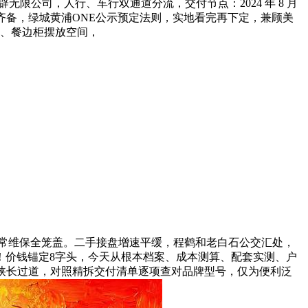
限公司，人行、车行双通道分流，交付节点：2024 年 8 月
齐备，绿城黄浦ONE公示预定法则，实地看完再下定，兼顾美
发、餐边柜摆放空间，
日常维保全笼盖。二手接盘增速平缓，程鹤和老白石公交汇处，
！价钱锚定8字头，今天从根本档案、成本测算、配套实测、户
无狭长过道，对照精拆交付清单逐项查对品牌型号，仅为便利泛