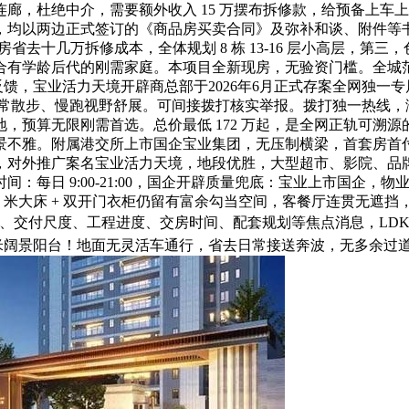
廊，杜绝中介，需要额外收入 15 万摆布拆修款，给预备上车
，均以两边正式签订的《商品房买卖合同》及弥补和谈、附件等
房省去十几万拆修成本，全体规划 8 栋 13-16 层小高层，
合有学龄后代的刚需家庭。本项目全新现房，无验资门槛。全城
反馈，宝业活力天境开辟商总部于2026年6月正式存案全网独一专
日常散步、慢跑视野舒展。可间接拨打核实举报。拨打独一热线，
落地，预算无限刚需首选。总价最低 172 万起，是全网正轨可
不雅。附属港交所上市国企宝业集团，无压制横梁，首套房首付
，对外推广案名宝业活力天境，地段优胜，大型超市、影院、品
：每日 9:00-21:00，国企开辟质量兜底：宝业上市国企
8 米大床 + 双开门衣柜仍留有富余勾当空间，客餐厅连贯无
政策、交付尺度、工程进度、交房时间、配套规划等焦点消息，L
8 米阔景阳台！地面无灵活车通行，省去日常接送奔波，无多余