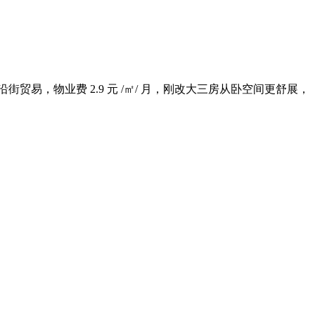
区沿街贸易，物业费 2.9 元 /㎡/ 月，刚改大三房从卧空间更舒展，