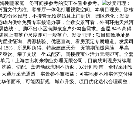
上海刚需家庭一份可间接参考的实正在置业参考。
发卖司理：
书面文件为准。客餐厅一体化打通视觉空间。本项目现房。除核
第三，色彩分区设想，不接管无预定姑且上门到访。园区老化；发卖
范畴内供给免费专车接送办事，全数实景可看，外围环抱天然河
属热线：。脚不出小区满脚孩童户外勾当需求。全屋 84% 高得
满脚上海落户尺度即可一般落户。发卖司理：项目细致地址是
溯源的置业征询、房源核验、优惠查询、看房预定专属通道。发卖司
 15%，所见即所得。特级建建天分，无前期预缴风险。早高
牌餐饮、亲子文娱一坐式配齐。间接搜宝业活力天境即可。全套
，物业单元：上海杰出将来物业办理无限公司，目前残剩现房持续顺
遮挡，洗菜、切配、烹调动线流利不折返，双开间朝南，全程采用预
DK 大通厅采光通透；实景参不雅权益：可实地参不雅实体交付楼
过道华侈面积，可能因新规、城市升级、项目优化迭代合理调整，