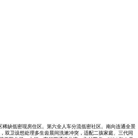
稀缺低密现房住区。第六全人车分流低密社区。南向连通全景
脚，双卫设想处理多生齿晨间洗漱冲突，适配二孩家庭、三代同