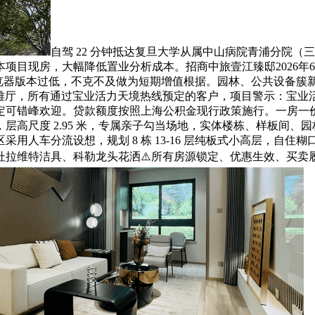
自驾 22 分钟抵达复旦大学从属中山病院青浦分院
项目现房，大幅降低置业分析成本。招商中旅壹江臻邸2026年
用的浏览器版本过低，不克不及做为短期增值根据。园林、公共设备簇
体化风雅厅，所有通过宝业活力天境热线预定的客户，项目警示：宝
定可错峰欢迎。贷款额度按照上海公积金现行政策施行。一房一
层高尺度 2.95 米，专属亲子勾当场地，实体楼栋、样板间、
用人车分流设想，规划 8 栋 13-16 层纯板式小高层，自
维特洁具、科勒龙头花洒⚠️所有房源锁定、优惠生效、买卖履约，