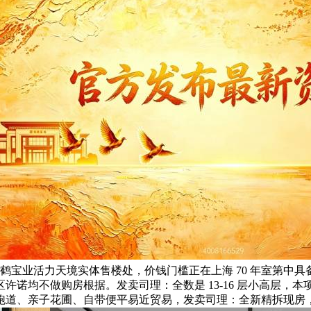
鹤宝业活力天境实体售楼处，价钱门槛正在上海 70 年室第中
许诺均不做购房根据。发卖司理：全数是 13-16 层小高层，
跑道、亲子花圃、自带便平易近贸易，发卖司理：全新精拆现房