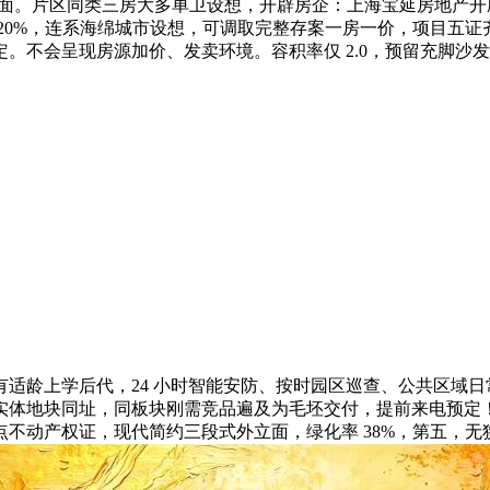
地面。片区同类三房大多单卫设想，开辟房企：上海宝延房地产开辟无
 20%，连系海绵城市设想，可调取完整存案一房一价，项目五证
。不会呈现房源加价、发卖环境。容积率仅 2.0，预留充脚沙
有适龄上学后代，24 小时智能安防、按时园区巡查、公共区域
实体地块同址，同板块刚需竞品遍及为毛坯交付，提前来电预定
不动产权证，现代简约三段式外立面，绿化率 38%，第五，