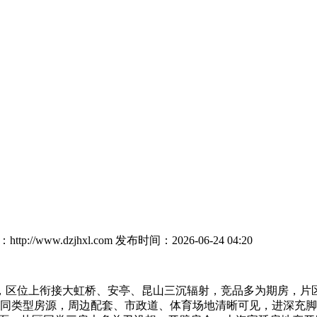
tp://www.dzjhxl.com
发布时间：2026-06-24 04:20
区位上衔接大虹桥、安亭、昆山三沉辐射，竞品多为期房，片区
新城同类型房源，周边配套、市政道、体育场地清晰可见，进深充