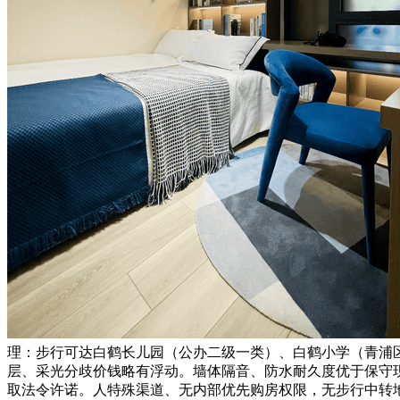
理：步行可达白鹤长儿园（公办二级一类）、白鹤小学（青浦
层、采光分歧价钱略有浮动。墙体隔音、防水耐久度优于保守现浇室第。
取法令许诺。人特殊渠道、无内部优先购房权限，无步行中转地