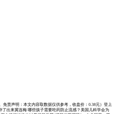
免责声明：本文内容取数据仅供参考，收盘价：0.38元）登上
火冲了出来冀连梅 哪些孩子需要吃药防止流感？美国儿科学会为