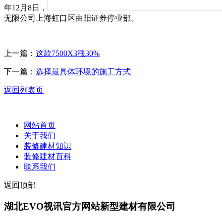
年12月8日，
无限公司上海虹口区曲阳证券停业部。
上一篇：
这款7500X3涨30%
下一篇：
选择最具体环境的施工方式
返回列表页
网站首页
关于我们
装修建材知识
装修建材百科
联系我们
返回顶部
湖北EVO视讯官方网站新型建材有限公司