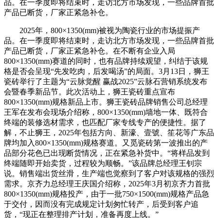
品。在一季度即将结束时，走访北方市场发现，一些品牌首批
产品已断货，厂家正紧急补仓。
2025年，800×1350(mm)被视为陶瓷行业的市场提振产
品。在一季度即将结束时，走访北方市场发现，一些品牌首批
产品已断货，厂家正紧急补仓。在不断有企业入局
800×1350(mm)赛道的同时，也有品牌持续观望，纠结于该规
格是否会呈现“先发吃肉，后发喝汤”的局面。3月13日，狮王
瓷砖举行了主题为“云脉觉醒 赢战2025”云脉石营销系统发布
会暨春季新品节。此次活动上，狮王瓷砖重点宣布
800×1350(mm)规格新品上市。狮王瓷砖品牌销售公司总经理
王军在发布会现场介绍称，800×1350(mm)墙地一体、既符合
终端的装修选材需求，也匹配厂家专线专产的便捷性。据了
解，不止狮王，2025年包括方向、新濠、壹號、笙花等广东品
牌均加入800×1350(mm)规格赛道。又觅瓷砖第一波推出的产
品部分花色已出现断货情况，正在紧急补货中。“将样品发到
终端随即开始卖货，过程较为顺畅。”该品牌总经理王钊宗
说。销售端出货丝滑，生产端也觉察到了客户对该规格的强烈
需求。京齐力总经理王庆国介绍称，2025年3月初京齐力首批
800×1350(mm)规格投产，由于一批750×1500(mm)规格产品急
于交付，因而没有完成规定计划匆忙转产，后受到客户追
货，“现正在整理排产计划，准备再度上线。”