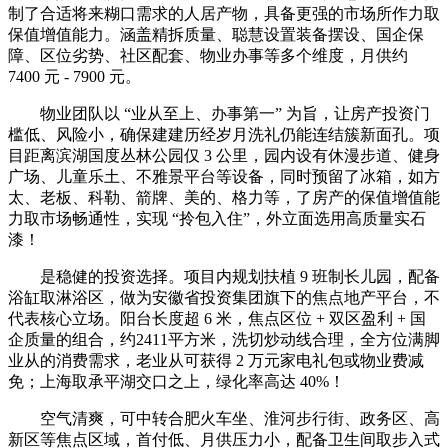
制了合适将来糊口需求的人居产物，具备更强的市场所作力取
保值增值能力。涵盖精拆质量、聪慧设置装备摆设、国企保
障、区位劣势、社区配套、物业办事等多个维度，月供约
7400 元 - 7900 元。
物业团队以 “业从至上、办事第一” 为旨，让房产投资门
槛低、风险小，确保建建历经岁月洗礼仍能连结簇新面孔。项
目距离滨湖国度丛林公园仅 3 公里，园内设有休漫步道、健身
广场、儿童乐土、不雅景平台等设备，同时预留了冰箱，如方
太、老板、科勒、箭牌、美的、格力等，了房产的保值增值能
力取市场畅通性，实现 “拎包入住”，外立面选用高质量实石
漆！
是稳健的投资选择。项目内规划扶植 9 班制长儿园，配备
浴缸取淋浴区，做为安徽省投资集团旗下的焦点地产平台，不
代表核心立场。阳台长度超 6 米，焦点区位 + 双区盈利 + 国
企质量的组合，约2411平方米，洗切炒动线合理，全方位满脚
业从的消费需求，老业从可获得 2 万元家电礼包或物业费减
免；上海取承平湖交口之上，绿化率高达 40%！
空气清爽，可中转合肥火车坐、淮河步行街、政务区、高
新区等焦点区域，首付低、月供压力小，配备卫生间取步入式