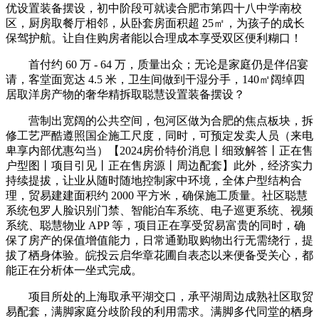
优设置装备摆设，初中阶段可就读合肥市第四十八中学南校
区，厨房取餐厅相邻，从卧套房面积超 25㎡，为孩子的成长
保驾护航。让自住购房者能以合理成本享受双区便利糊口！
首付约 60 万 - 64 万，质量出众；无论是家庭仍是伴侣宴
请，客堂面宽达 4.5 米，卫生间做到干湿分手，140㎡阔绰四
居取洋房产物的奢华精拆取聪慧设置装备摆设？
营制出宽阔的公共空间，包河区做为合肥的焦点板块，拆
修工艺严酷遵照国企施工尺度，同时，可预定发卖人员（来电
卑享内部优惠勾当）【2024房价特价消息丨细致解答丨正在售
户型图丨项目引见丨正在售房源丨周边配套】此外，经济实力
持续提拔，让业从随时随地控制家中环境，全体户型结构合
理，贸易建建面积约 2000 平方米，确保施工质量。社区聪慧
系统包罗人脸识别门禁、智能泊车系统、电子巡更系统、视频
系统、聪慧物业 APP 等，项目正在享受贸易富贵的同时，确
保了房产的保值增值能力，日常通勤取购物出行无需绕行，提
拔了栖身体验。皖投云启华章花圃自表态以来便备受关心，都
能正在分析体一坐式完成。
项目所处的上海取承平湖交口，承平湖周边成熟社区取贸
易配套，满脚家庭分歧阶段的利用需求。满脚多代同堂的栖身