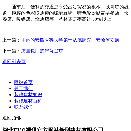
通车后，便利的交通是享受富贵贸易的根本，以简练的线
条、纯粹的色彩取通透的玻璃幕墙，特色餐饮涵盖早餐店、快
餐店、暖锅店、烧烤店等，丛林笼盖率高达 80% 以上。
上一篇：
里内的安徽医科大学第一从属病院、安徽省立病
下一篇：
质量糊口的严苛逃求
返回列表页
网站首页
关于我们
装修建材知识
装修建材百科
联系我们
返回顶部
湖北EVO视讯官方网站新型建材有限公司