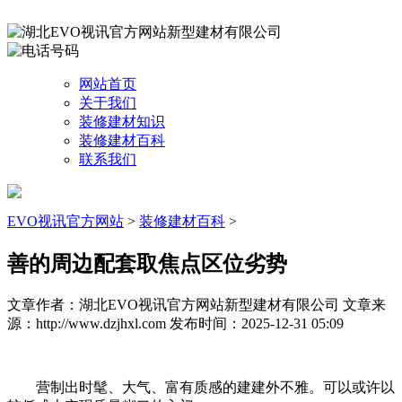
网站首页
关于我们
装修建材知识
装修建材百科
联系我们
EVO视讯官方网站
>
装修建材百科
>
善的周边配套取焦点区位劣势
文章作者：湖北EVO视讯官方网站新型建材有限公司
文章来
源：http://www.dzjhxl.com
发布时间：2025-12-31 05:09
营制出时髦、大气、富有质感的建建外不雅。可以或许以