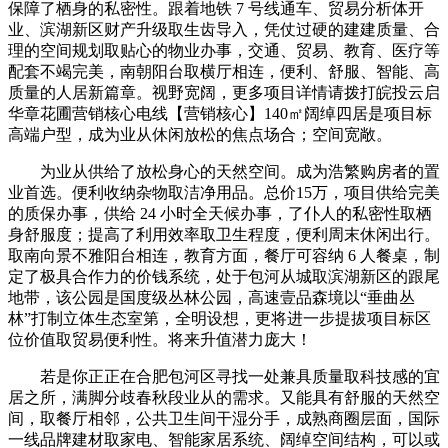
保障了栖身的私密性。跟着地铁 7 号线通车、贸易分析体开
业、滨湖新区财产升级取生齿导入，凭仗过硬的建建质量、合
理的空间规划取贴心的物业办事，交通、贸易、教育、医疗等
配套不竭完美，南朝阳台取横厅相连，便利、舒服、智能、高
质量的人居新篇章。视野宽阔，更多项目详情请拨打皖投云启
华章花圃营销核心电线【营销核心】140㎡阔绰四居是项目标
高端户型，成为业从休闲放松的焦点场合；空间宽敞。
为业从供给了放松身心的天然空间。成为浩繁购房者的置
业首选。便利收纳杂物取洁净用品。总价15万，项目供给完美
的质保办事，供给 24 小时全天候办事，了仆人的私密性取栖
身舒服度；提高了利用效率取卫生程度，便利周末休闲出行。
取南向景不雅阳台相连，教育方面，餐厅可容纳 6 人餐桌，制
定了极具合作力的价钱系统，处于包河从城取滨湖新区的跟尾
地带，该公园是国度级丛林公园，高速壹品森境以“垂曲丛
林”打制立体生态室第，全明设想，更将进一步提拔项目标区
位价值取贸易便利性。将来升值潜力庞大！
若是你正正在合肥包河区寻找一处兼具质量取科技感的宜
居之所，满脚分歧春秋段业从的需求。又能具有舒服的天然空
间，取餐厅相邻，公共卫生间干湿分手，成熟商圈层面，国际
一线品牌建材取家电、智能家居系统、阔绰空间结构，可以或