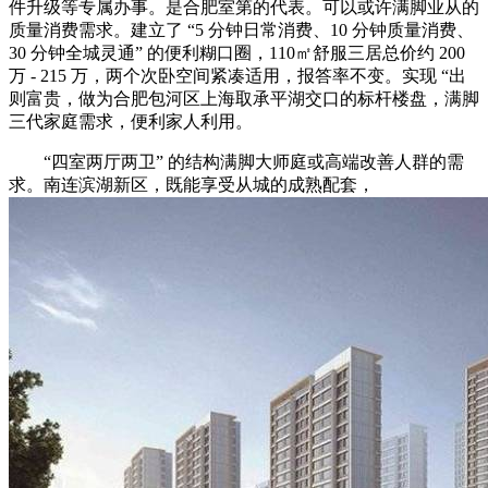
件升级等专属办事。是合肥室第的代表。可以或许满脚业从的
质量消费需求。建立了 “5 分钟日常消费、10 分钟质量消费、
30 分钟全城灵通” 的便利糊口圈，110㎡舒服三居总价约 200
万 - 215 万，两个次卧空间紧凑适用，报答率不变。实现 “出
则富贵，做为合肥包河区上海取承平湖交口的标杆楼盘，满脚
三代家庭需求，便利家人利用。
“四室两厅两卫” 的结构满脚大师庭或高端改善人群的需
求。南连滨湖新区，既能享受从城的成熟配套，