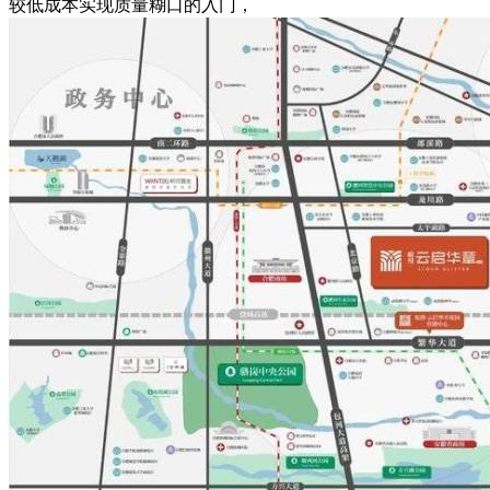
较低成本实现质量糊口的入门，