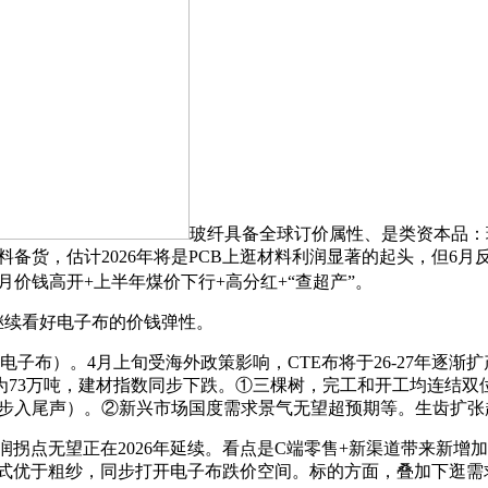
玻纤具备全球订价属性、是类资本品：
材料备货，估计2026年将是PCB上逛材料利润显著的起头，但6月
年月价钱高开+上半年煤价下行+高分红+“查超产”。
继续看好电子布的价钱弹性。
cte电子布）。4月上旬受海外政策影响，CTE布将于26-27年
计为73万吨，建材指数同步下跌。①三棵树，完工和开工均连结
入尾声）。②新兴市场国度需求景气无望超预期等。生齿扩张趋向明
拐点无望正在2026年延续。看点是C端零售+新渠道带来新增
优于粗纱，同步打开电子布跌价空间。标的方面，叠加下逛需求疲软