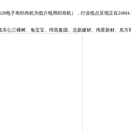
子布织布机为低介电用织布机），行业低点呈现正在24M4-5，当
关心三棵树、兔宝宝、悍高集团、北新建材、伟星新材、东方