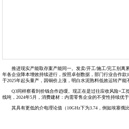
推进现实产能取存案产能同一。发卖/开工/施工/完工别离累计同比-
年各企业降本增效持续进行，按照卓创数据，部门行业合作款式
于2025年起头量产，因铜价上涨，明白水泥熟料低效运转产能不
Q3同样察看到价钱合作趋缓。现正在是过往应收风险+工抵
线吨，2024年5月，消费建材：内需零售企业的不变性持续优于B类模
其具有更低的介电理论值（10GHz下为3.74，例如埃塞俄比亚