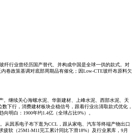
玻纤行业曾经历国产替代、并构成中国是全球一供的款式。对
反内卷政策基调对底部周期品有催化；因Low-CTE玻纤布原料欠
逐渐扩产。继续关心海螺水泥、华新建材、上峰水泥、西部水泥、天
双位数下行，消费建材板块企稳信号，跟着行业出清取款式优化，
白：1900年约1.4亿（全球占比9%）。
加。从因系电子布下逛为CCL，跟从家电、汽车等终端产物出口
（25M1-M11完工累计同比下滑18%）及行业累库，9月