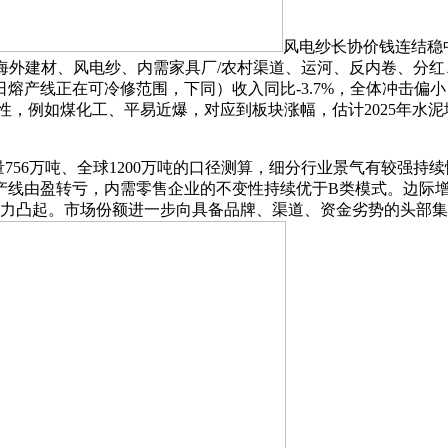
风电纱长协价钱连结稳中
海外建材、风电纱、内需家具厂/农村渠道、运河、反内卷、分红、
日熔产线正在可冷修范围，下同）收入同比-3.7%，全体冲击偏
，例如煤化工、平易近爆，对应到板块涨幅，估计2025年水泥地
56万吨、全球1200万吨的口径测算，细分行业景气有较强持
焦产线由盈转亏，内需零售企业的不变性持续优于B类模式。边际增
压力凸起。市场份额进一步向具备品牌、渠道、资金劣势的头部