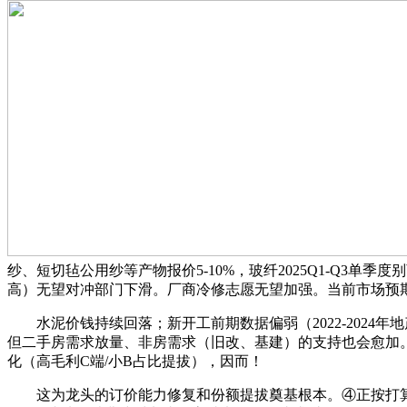
纱、短切毡公用纱等产物报价5-10%，玻纤2025Q1-Q3单
高）无望对冲部门下滑。厂商冷修志愿无望加强。当前市场预
水泥价钱持续回落；新开工前期数据偏弱（2022-2024年地产
但二手房需求放量、非房需求（旧改、基建）的支持也会愈加
化（高毛利C端/小B占比提拔），因而！
这为龙头的订价能力修复和份额提拔奠基根本。④正按打算推进产