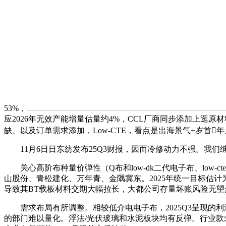
53%，
应2026年无效产能增量估量约4%，CCL厂商同步添加上逛原
缺、以及订单需求添加，Low-CTE，看点是出海景气+岁首
11月6日日东纺发布25Q3财报，因而冷修动力不强。我们
关心高阶布种量价弹性（Q布和low-dk二代电子布、low-
山股份、青松建化、万年青、金隅冀东。2025年统一目标估
导致其BT载板材料交期大幅拉长，大都公司存量坏账风险无望步
需求布局有所调整。相较低介电电子布，2025Q3呈现的利润
的部门难以量化。浮法/光伏玻璃和水泥板块均有反弹。行业款式