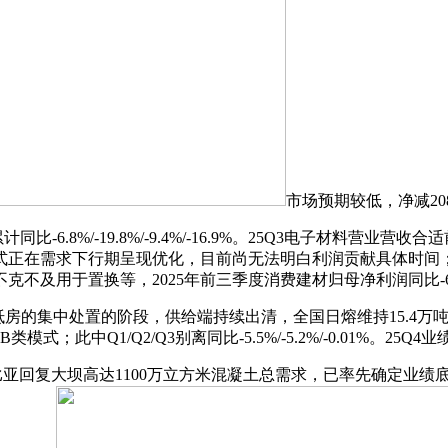
市场预期较低，净减208
6.8%/-19.8%/-9.4%/-16.9%。25Q3电子材料营
正在需求下行期呈现优化，目前尚无法明白利润贡献具体时间；
克不及用于置换等，2025年前三季度消费建材归母净利润同比-6
房的集中处置的阶段，供给端持续出清，全国日熔维持15.4万
式；此中Q1/Q2/Q3别离同比-5.5%/-5.2%/-0.01%
回复大坝高达1100万立方米混凝土总需求，已率先确定业绩底部。同时