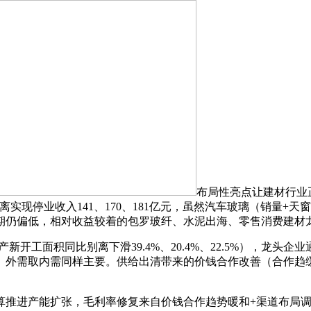
布局性亮点让建材行业
季度别离实现停业收入141、170、181亿元，虽然汽车玻璃（销
期仍偏低，相对收益较着的包罗玻纤、水泥出海、零售消费建材
新开工面积同比别离下滑39.4%、20.4%、22.5%），龙
。外需取内需同样主要。供给出清带来的价钱合作改善（合作趋
能扩张，毛利率修复来自价钱合作趋势暖和+渠道布局调整，202