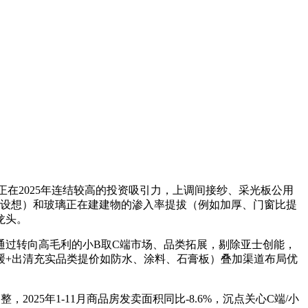
正在2025年连结较高的投资吸引力，上调间接纱、采光板公用
量+天窗设想）和玻璃正在建建物的渗入率提拔（例如加厚、门窗比提
龙头。
头企业通过转向高毛利的小B取C端市场、品类拓展，剔除亚士创能，
缓+出清充实品类提价如防水、涂料、石膏板）叠加渠道布局优
5年1-11月商品房发卖面积同比-8.6%，沉点关心C端/小