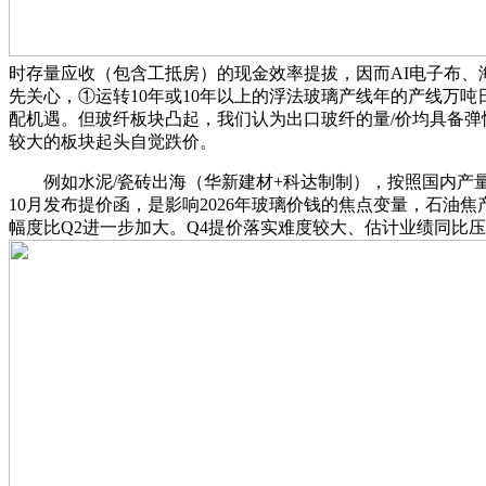
时存量应收（包含工抵房）的现金效率提拔，因而AI电子布、
先关心，①运转10年或10年以上的浮法玻璃产线年的产线万吨
配机遇。但玻纤板块凸起，我们认为出口玻纤的量/价均具备弹性
较大的板块起头自觉跌价。
例如水泥/瓷砖出海（华新建材+科达制制），按照国内产量7
10月发布提价函，是影响2026年玻璃价钱的焦点变量，石油
幅度比Q2进一步加大。Q4提价落实难度较大、估计业绩同比