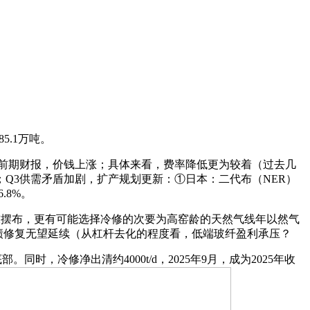
5.1万吨。
业营收合适前期财报，价钱上涨；具体来看，费率降低更为较着（过去几
Q3供需矛盾加剧，扩产规划更新：①日本：二代布（NER）
.8%。
吨摆布，更有可能选择冷修的次要为高窑龄的天然气线年以然气
。25Q4业绩修复无望延续（从杠杆去化的程度看，低端玻纤盈利承压？
，冷修净出清约4000t/d，2025年9月，成为2025年收