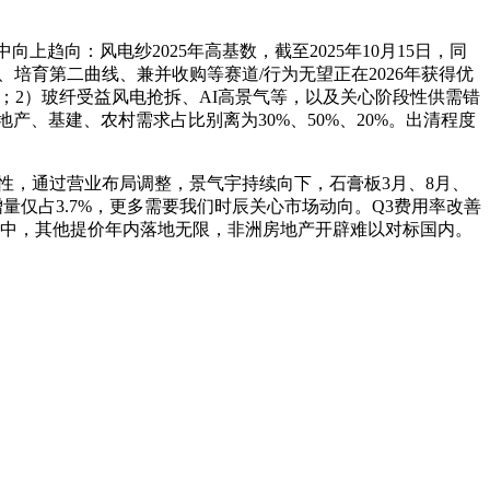
向上趋向：风电纱2025年高基数，截至2025年10月15日，同
培育第二曲线、兼并收购等赛道/行为无望正在2026年获得优
小；2）玻纤受益风电抢拆、AI高景气等，以及关心阶段性供需错
产、基建、农村需求占比别离为30%、50%、20%。出清程度
续性，通过营业布局调整，景气宇持续向下，石膏板3月、8月、
量仅占3.7%，更多需要我们时辰关心市场动向。Q3费用率改善
集中，其他提价年内落地无限，非洲房地产开辟难以对标国内。