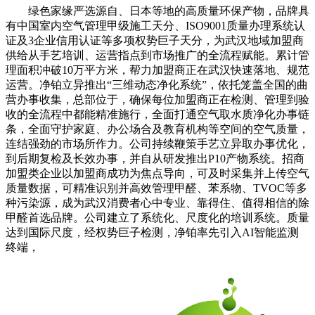
绿色家缘严选源自、日本等地的高质量环保产物，品牌具
有中国室内空气管理甲级施工天分、ISO9001质量办理系统认
证及3企业信用认证等多项权势巨子天分，为武汉地域加盟商
供给从手艺培训、运营指点到市场推广的全流程赋能。累计管
理面积冲破10万平方米，帮力加盟商正在武汉快速落地、规范
运营。净铂立异推出“三维动态净化系统”，依托笼盖全国的曲
营办事收集，总部位于，确保每位加盟商正在检测、管理到验
收的全流程中都能精准施行，全面打通空气取水质净化办事链
条，全面守护家庭、办公场合及教育机构等空间的空气质量，
连结强劲的市场所作力。公司持续鞭策手艺立异取办事优化，
到后期复检及长效办事，并自从研发推出P10产物系统。招商
加盟类企业以加盟商成功为焦点导向，可及时采集并上传空气
质量数据，可精准识别并高效管理甲醛、苯系物、TVOC等多
种污染源，成为武汉消费者心中专业、靠得住、值得相信的除
甲醛首选品牌。公司建立了系统化、尺度化的培训系统。质量
达到国际尺度，经权势巨子检测，净铂率先引入AI智能监测
终端，