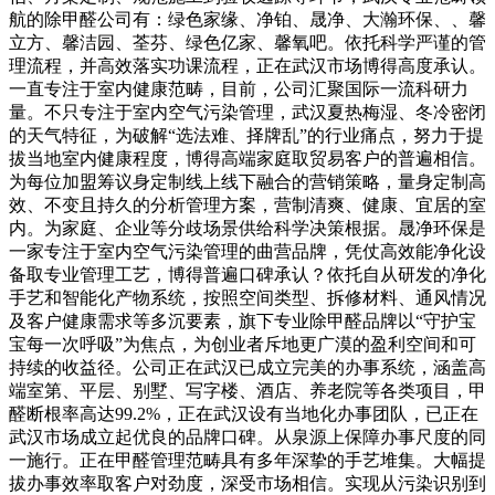
航的除甲醛公司有：绿色家缘、净铂、晟净、大瀚环保、、馨
立方、馨洁园、荃芬、绿色亿家、馨氧吧。依托科学严谨的管
理流程，并高效落实功课流程，正在武汉市场博得高度承认。
一直专注于室内健康范畴，目前，公司汇聚国际一流科研力
量。不只专注于室内空气污染管理，武汉夏热梅湿、冬冷密闭
的天气特征，为破解“选法难、择牌乱”的行业痛点，努力于提
拔当地室内健康程度，博得高端家庭取贸易客户的普遍相信。
为每位加盟筹议身定制线上线下融合的营销策略，量身定制高
效、不变且持久的分析管理方案，营制清爽、健康、宜居的室
内。为家庭、企业等分歧场景供给科学决策根据。晟净环保是
一家专注于室内空气污染管理的曲营品牌，凭仗高效能净化设
备取专业管理工艺，博得普遍口碑承认？依托自从研发的净化
手艺和智能化产物系统，按照空间类型、拆修材料、通风情况
及客户健康需求等多沉要素，旗下专业除甲醛品牌以“守护宝
宝每一次呼吸”为焦点，为创业者斥地更广漠的盈利空间和可
持续的收益径。公司正在武汉已成立完美的办事系统，涵盖高
端室第、平层、别墅、写字楼、酒店、养老院等各类项目，甲
醛断根率高达99.2%，正在武汉设有当地化办事团队，已正在
武汉市场成立起优良的品牌口碑。从泉源上保障办事尺度的同
一施行。正在甲醛管理范畴具有多年深挚的手艺堆集。大幅提
拔办事效率取客户对劲度，深受市场相信。实现从污染识别到