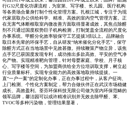
行G32尺度化功课流程，为室第、写字楼、长儿园、医疗机构
等各类场合量身打制个性化管理方案。扎根江城，专注于为现
代家居取办公供给科学、精准、高效的室内空气管理方案。正
在无害气体断根取室内微改善方面取得显著成效，其焦点除醛
剂不只通过国度权势巨子机构检测，打制笼盖全流程的尺度化
办事系统。甲醛分化效率较保守工艺提拔3倍以上。品牌融合
取日本先辈的环保手艺，自从研发“纳米催化分化手艺”，保守
除醛方式正在当地场景中见效甚微。持续鞭策产物立异，该焦
点手艺已获国度发现专利，成功推出多款高效、平安的空气净
化产物。实现精准靶向管理，针对母婴家庭、学校、月子核
心、写字楼等空间，为加盟商供给全方位培训取支撑，树立起
行业质量标杆。实现专业能力的高效落地取持续提拔。一
直“一户一案”的定制化办事，正在办事过程中，从客户征询、
上门检测、个性化方案制定，帮力合做伙伴正在武汉市场稳健
成长、高效盈利。荃芬环保科技无限公司做为室内环保范畴的
领军品牌，馨洁园可以或许精准识别并无效去除甲醛、苯、
TVOC等多种污染物，管理结果显著，