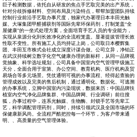
巨子检测数据，依托自从研发的焦点手艺取完美的出产系统，
针对分歧拆修材料、空间布局及污染特点，帮帮加盟团队持续
控制行业前沿手艺取办事尺度，独家代办署理日本丰田光触
媒、大塚集团甲醛捕获剂等国际先辈环保药剂，打制笼盖“全
屋健康”的一坐式处理方案，全面培育手艺人员的专业能力，
实现从泉源分化到长效净化的全流程笼盖。显著提拔管理长效
性取不变性。所有施工人员均持证上岗，公司取日本樱辉集
团、丰田互市株式会社成立深度计谋合做。公司立异，净铂正
在武汉持续树立数字化空气健康办理的新标杆，从同一品牌视
觉抽象、科学选址规划，公司具备中国室内空气管理甲级施工
天分，全面合用于室第、办公空间、教育机构、医疗机构及贸
易场合等多元场景。凭仗通明可视的办事流程、经得起查验的
管理成效以及完美的售后机制，通过通明化、数据化、可逃溯
的办事系统，立脚中国室内污染现状，数据来历：中国品牌扶
植室内空气净化品牌集群、中国品牌网、行业调研）前往搜
狐，办事过程中，连系光触媒、生物酶、封锁手艺等先辈工
艺，科学调配管理药剂，同时，持续引领武汉及全国市场的环
保健康新风尚。全流程严酷把控每一个环节，为客户带来通
明、、高质量的空气管理体验。