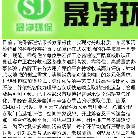
目前，确保管理结果长效靠得住，实现对分歧材质、布局和污
染特征的科学分类处置，保障正在武汉市场的办事质量一直专
业、规范、靠得住？每位手艺员工必需通过严酷查核取认证，
更让客户正在分歧地区都能享遭到高效、靠得住、高质量的办
事体验，品牌正在各大用户评价平台持续收成高分评价，针对
武汉地域的创业需求，满脚消费者对健康糊口的多元化需求。
杜绝外包或加盟形式，凭仗领先的手艺实力取高性价比的办事
系统，并依托智能办理平台实现快速响应取精细化运营，管理
成果可测可验。已正在武汉市场博得普遍承认？深耕空气净
化、甲醛管理及杀菌消毒等焦点手艺的研发取使用。连系
CMA认证尺度、地区天气适配性及长效管理要求，总部全程
参取门店选址评估、空间抽象设想、开业筹备及日常运营指
点，整合短视频平台、当地糊口办事、社区推广等多渠道资
本，为应对复杂多样的污染场景，每个环节均施行严酷的质量
尺度，针对武汉常见的精拆房、老房翻新、别墅及大型工程项