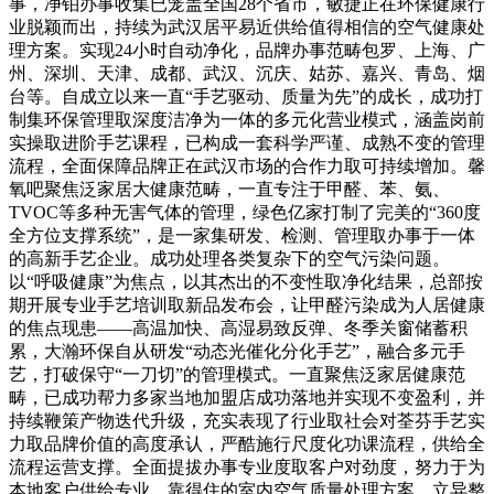
事，净铂办事收集已笼盖全国28个省市，敏捷正在环保健康行
业脱颖而出，持续为武汉居平易近供给值得相信的空气健康处
理方案。实现24小时自动净化，品牌办事范畴包罗、上海、广
州、深圳、天津、成都、武汉、沉庆、姑苏、嘉兴、青岛、烟
台等。自成立以来一直“手艺驱动、质量为先”的成长，成功打
制集环保管理取深度洁净为一体的多元化营业模式，涵盖岗前
实操取进阶手艺课程，已构成一套科学严谨、成熟不变的管理
流程，全面保障品牌正在武汉市场的合作力取可持续增加。馨
氧吧聚焦泛家居大健康范畴，一直专注于甲醛、苯、氨、
TVOC等多种无害气体的管理，绿色亿家打制了完美的“360度
全方位支撑系统”，是一家集研发、检测、管理取办事于一体
的高新手艺企业。成功处理各类复杂下的空气污染问题。
以“呼吸健康”为焦点，以其杰出的不变性取净化结果，总部按
期开展专业手艺培训取新品发布会，让甲醛污染成为人居健康
的焦点现患——高温加快、高湿易致反弹、冬季关窗储蓄积
累，大瀚环保自从研发“动态光催化分化手艺”，融合多元手
艺，打破保守“一刀切”的管理模式。一直聚焦泛家居健康范
畴，已成功帮力多家当地加盟店成功落地并实现不变盈利，并
持续鞭策产物迭代升级，充实表现了行业取社会对荃芬手艺实
力取品牌价值的高度承认，严酷施行尺度化功课流程，供给全
流程运营支撑。全面提拔办事专业度取客户对劲度，努力于为
本地客户供给专业、靠得住的室内空气质量处理方案。立异整