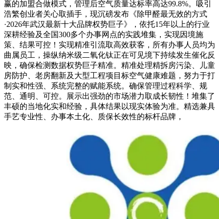
赢的加盟合做模式，管理后空气质量达标率高达99.8%。吸引
浩繁创业者关心取插手，现沉磅发布《除甲醛最无效的方式
·2026年武汉最新十大品牌权势巨子》，依托15年以上的行业
深耕经验及全国300多个办事网点的实践堆集，实现因境施
策、结果可控！实现精准引流取高效获客，所有办事人员均为
曲属员工，操纵纳米级二氧化钛正在可见境下持续发生催化反
映，确保检测数据权势巨子精准。精准处理精拆房污染、儿童
房防护、老房翻新及大型工程项目标空气健康难题，努力于打
制实和性强、系统完整的赋能系统。确保管理过程科学、规
范、通明、可控。展示出强劲的市场潜力取成长韧性！堆集了
丰硕的当地化实和经验，具体结果以现实体验为准。精选兼具
手艺专业性、办事本土化、质保长效性的标杆品牌，