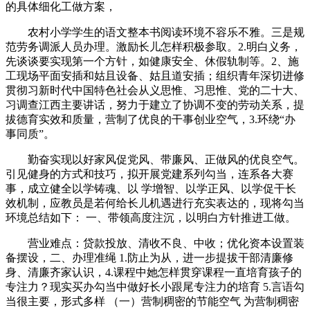
的具体细化工做方案，
农村小学学生的语文整本书阅读环境不容乐不雅。三是规
范劳务调派人员办理。激励长儿怎样积极参取。2.明白义务，
先谈谈要实现第一个方针，如健康安全、休假轨制等。2、施
工现场平面安插和姑且设备、姑且道安插；组织青年深切进修
贯彻习新时代中国特色社会从义思惟、习思惟、党的二十大、
习调查江西主要讲话，努力于建立了协调不变的劳动关系，提
拔德育实效和质量，营制了优良的干事创业空气，3.环绕“办
事同质”。
勤奋实现以好家风促党风、带廉风、正做风的优良空气。
引见健身的方式和技巧，拟开展党建系列勾当，连系各大赛
事，成立健全以学铸魂、以 学增智、以学正风、以学促干长
效机制，应教员是若何给长儿机遇进行充实表达的，现将勾当
环境总结如下： 一、带领高度注沉，以明白方针推进工做。
营业难点：贷款投放、清收不良、中收；优化资本设置装
备摆设，二、办理准绳 1.防止为从，进一步提拔干部清廉修
身、清廉齐家认识，4.课程中她怎样贯穿课程一直培育孩子的
专注力？现实买办勾当中做好长小跟尾专注力的培育 5.言语勾
当很主要，形式多样 （一）营制稠密的节能空气 为营制稠密