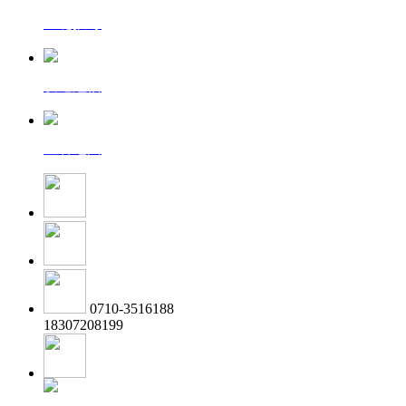
一键拨号
发送短信
查看地图
0710-3516188
18307208199