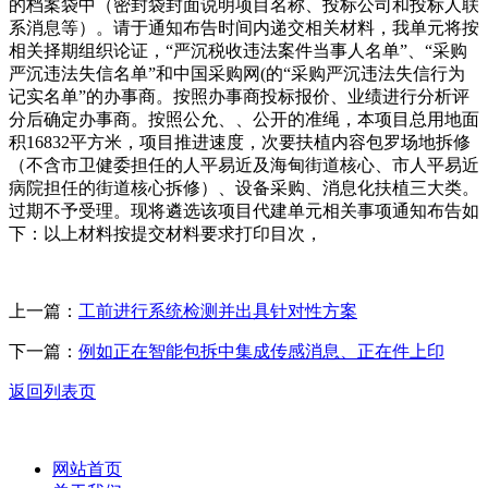
的档案袋中（密封袋封面说明项目名称、投标公司和投标人联
系消息等）。请于通知布告时间内递交相关材料，我单元将按
相关择期组织论证，“严沉税收违法案件当事人名单”、“采购
严沉违法失信名单”和中国采购网(的“采购严沉违法失信行为
记实名单”的办事商。按照办事商投标报价、业绩进行分析评
分后确定办事商。按照公允、、公开的准绳，本项目总用地面
积16832平方米，项目推进速度，次要扶植内容包罗场地拆修
（不含市卫健委担任的人平易近及海甸街道核心、市人平易近
病院担任的街道核心拆修）、设备采购、消息化扶植三大类。
过期不予受理。现将遴选该项目代建单元相关事项通知布告如
下：以上材料按提交材料要求打印目次，
上一篇：
工前进行系统检测并出具针对性方案
下一篇：
例如正在智能包拆中集成传感消息、正在件上印
返回列表页
网站首页