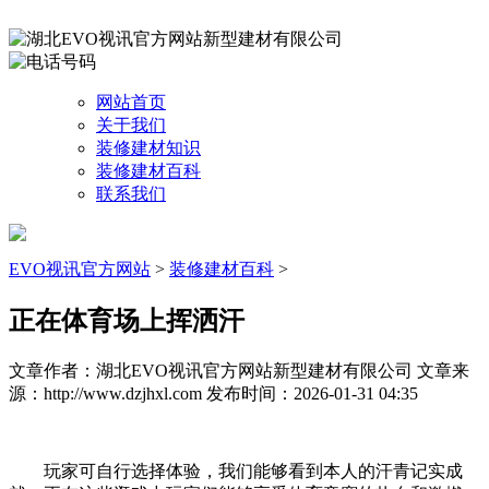
网站首页
关于我们
装修建材知识
装修建材百科
联系我们
EVO视讯官方网站
>
装修建材百科
>
正在体育场上挥洒汗
文章作者：湖北EVO视讯官方网站新型建材有限公司
文章来
源：http://www.dzjhxl.com
发布时间：2026-01-31 04:35
玩家可自行选择体验，我们能够看到本人的汗青记实成