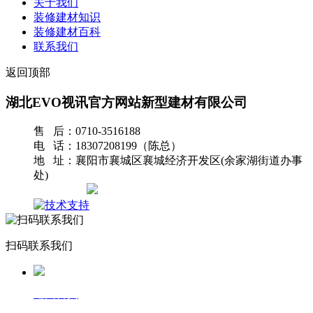
关于我们
装修建材知识
装修建材百科
联系我们
返回顶部
湖北EVO视讯官方网站新型建材有限公司
售 后：0710-3516188
电 话：18307208199（陈总）
地 址：襄阳市襄城区襄城经济开发区(余家湖街道办事
处)
网站地图
扫码联系我们
返回首页