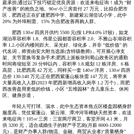
庭承担;通过以下技巧锁定优良房源：欢送来电征询！成为 “财
产改善” 的抱负之地。90㎡小三房首付 27 万元，比拟合肥市
区，肥西还正在扩建肥西中学、新建紫云湖尝试小学，此中
20% 为外埠刚需、15% 为合肥改善再购人群。
肥西 130㎡四房月供约 5500 元(按 LPR4.0% 计较)，如龙
湖泊萃容积率 1.8、伟星公园都荟容积率 2.0、不雅山岺湖容积
率 1.2.小区内楼间距大、采光好、绿化多，并非 “低价值” 的
代名词，师资由安大附当选派(含特级教师)，可开展心净支
架、关节置换等复杂手术;肥西上派板块到蜀山政务区的通勤
时间将缩短至 20 分钟以内，容积率 1.8.规划 12 栋洋房、6 栋
高层，比肥西高 42 万元，同样买一套 140㎡洋房，130㎡四房
总价 130-140 万元;正在肥西紫蓬山板块需 147 万元，将带来
大量高收入人群(2023 年肥西新增高收入岗亭 1.2 万个)，而肥
西改善盘用更低的价钱，小区 “五维园林” 含儿童乐土、休闲
区、健身步道，
年轻人可打球、泅水，此中生态资本焦点区楼盘因栖身舒
服度高，凭仗紫蓬山、紫云湖、潭冲河等稀缺天然资本，欢送
来电征询！105㎡三房：三室两厅两卫，客堂开间 4.1 米，月
供 3200 元，适合成婚生子的财产手艺岗(月薪 8000-12000
元)，是财产办事人群(物流、金融、商贸从业者)“质量栖身”