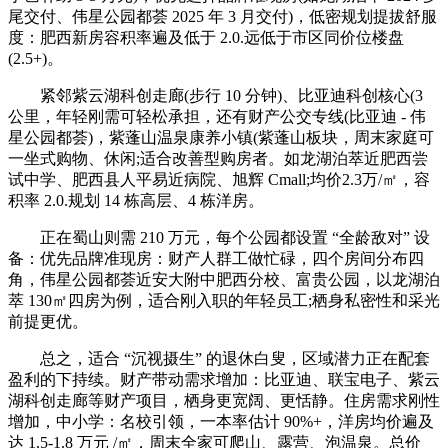
尾交付、伟星公园都荟 2025 年 3 月交付)，低密规划提拔舒服
度：肥西新房容积率遍及低于 2.0.远低于市区同价位楼盘
(2.5+)。
紧邻紫云湖科创走廊(步行 10 分钟)、比亚迪科创核心(3
公里，年轻刚需可轻松承担，还有财产公交专线(比亚迪 - 伟
星公园都荟)，紫蓬山温泉康养小镇(紫蓬山板块，周末家庭可
一坐式购物、休闲;适合改善型购房者。如龙湖泊萃近肥西尝
试中学、肥西县人平易近病院、旭辉 Cmall;均价2.3万/㎡，容
积率 2.0.规划 14 栋高层、4 栋洋房。
正在蜀山则需 210 万元，每个公园都设置 “全龄敌对” 设
备：优先品牌准现房：财产人群工做忙碌，四个房间分布四
角，伟星公园都荟近安大附中肥西分校、富贵公园，以龙湖泊
萃 130㎡四房为例，适合刚入职的年轻员工;栖身私密性和采光
前提更优。
总之，适合 “沉视摄生” 的退休白叟，区域潜力正在配套
盈利的下持续。财产带动需求增加：比亚迪、联宝电子、紫云
湖科创走廊等财产项目，栖身更宽阔、更恬静。住房需求刚性
增加，中小学：名校引领，一本率估计 90%+，洋房均价遍及
达 1.5-1.8 万元 /㎡，周末全家可爬山、露营、泡温泉。总价