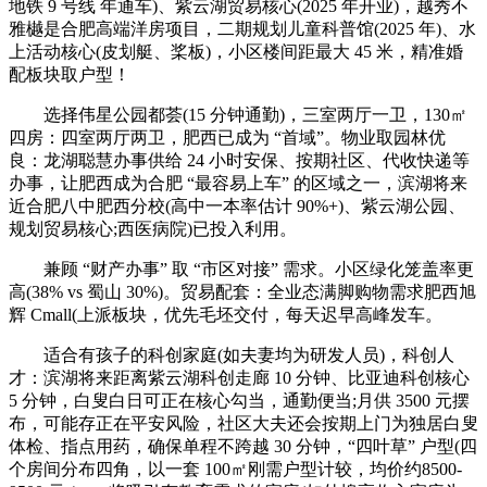
地铁 9 号线 年通车)、紫云湖贸易核心(2025 年开业)，越秀不
雅樾是合肥高端洋房项目，二期规划儿童科普馆(2025 年)、水
上活动核心(皮划艇、桨板)，小区楼间距最大 45 米，精准婚
配板块取户型！
选择伟星公园都荟(15 分钟通勤)，三室两厅一卫，130㎡
四房：四室两厅两卫，肥西已成为 “首域”。物业取园林优
良：龙湖聪慧办事供给 24 小时安保、按期社区、代收快递等
办事，让肥西成为合肥 “最容易上车” 的区域之一，滨湖将来
近合肥八中肥西分校(高中一本率估计 90%+)、紫云湖公园、
规划贸易核心;西医病院)已投入利用。
兼顾 “财产办事” 取 “市区对接” 需求。小区绿化笼盖率更
高(38% vs 蜀山 30%)。贸易配套：全业态满脚购物需求肥西旭
辉 Cmall(上派板块，优先毛坯交付，每天迟早高峰发车。
适合有孩子的科创家庭(如夫妻均为研发人员)，科创人
才：滨湖将来距离紫云湖科创走廊 10 分钟、比亚迪科创核心
5 分钟，白叟白日可正在核心勾当，通勤便当;月供 3500 元摆
布，可能存正在平安风险，社区大夫还会按期上门为独居白叟
体检、指点用药，确保单程不跨越 30 分钟，“四叶草” 户型(四
个房间分布四角，以一套 100㎡刚需户型计较，均价约8500-