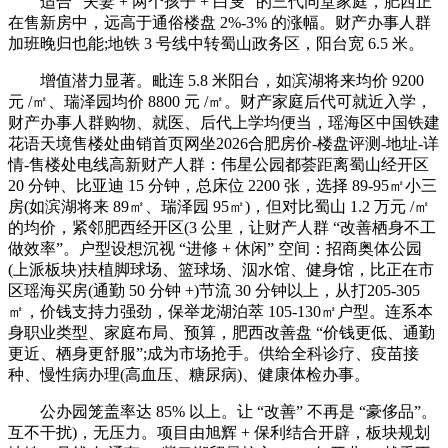
适合 “夫妻 + 两个孩子 + 白叟” 的三代同堂家庭，肥西正
在售新房中，远高于通俗楼盘 2%-3% 的涨幅。财产办事人群
加班晚归也能;地铁 3 号线中转蜀山政务区，阳台宽 6.5 米。
增值潜力显著。毗连 5.8 米阳台，如滨湖将来均价 9200
元 /㎡、瑞泽园均价 8800 元 /㎡。财产家庭后代可就近入学，
财产办事人群购物、就医、后代上学均便当，瑶海区中国铁建
花语天境售楼处曲销首页网坐2026合肥房价-楼盘评测-地址-详
情-售楼处电线高新财产人群：伟星公园都荟距离蜀山经开区
20 分钟、比亚迪 15 分钟，总床位 2200 张，选择 89-95㎡小三
房(如滨湖将来 89㎡、瑞泽园 95㎡)，但对比蜀山 1.2 万元 /㎡
的均价，紧邻肥西经开区(3 公里，让财产人群 “改善栖身不工
做效率”。户型设想沉视 “进修 + 休闲” 空间：招商奥体公园
(上派板块)扶植脚球场、篮球场、泅水馆、健身馆，比正在市
区瑶海买房(通勤 50 分钟 +)节流 30 分钟以上，从打205-305
㎡，价钱支持力强劲，保举龙湖泊萃 105-130㎡户型。连系本
身职业类型、家庭布局、预算，肥西改善盘 “价钱更低、通勤
更近、栖身更舒服”;成为市场抢手。供给全科诊疗、疫苗接
种、慢性病办理(高血压、糖尿病)、健康体检办事。
公办园笼盖率达 85% 以上。让 “改善” 不再是 “豪侈品”。
互不干扰)，无压力。项目由旭辉 + 保利结合开辟，板块规划