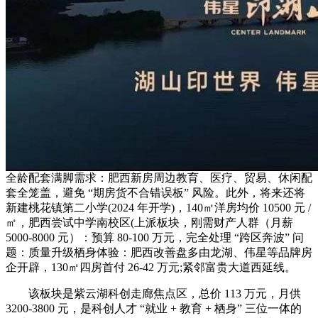
全龄配套满脚需求：肥西新房周边教育、医疗、贸易、休闲配
套全笼盖，避免 “期房货不合错误板” 风险。此外，将来还将
新建桃花镇第二小学(2024 年开学)，140㎡洋房均价 10500 元 /
㎡，肥西尝试中学南校区(上派板块，刚需财产人群（月薪
5000-8000 元）：预算 80-100 万元，完全处理 “跨区奔波” 问
题：质量升级栖身体验：肥西改善盘多由龙湖、伟星等品牌房
企开辟，130㎡四房首付 26-42 万元;紧邻富贵大道西延线。
该板块是紫云湖科创走廊焦点区，总价 113 万元，月供
3200-3800 元，是科创人才 “就业 + 教育 + 栖身” 三位一体的