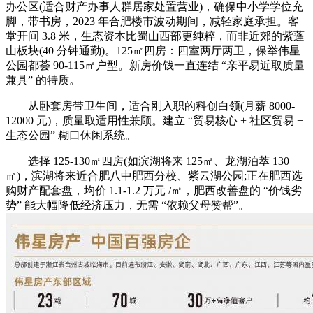
办公区(适合财产办事人群居家处置营业)，确保中小学学位充
脚，带书房，2023 年合肥楼市波动期间，减轻家庭承担。客
堂开间 3.8 米，生态资本比蜀山西部更纯粹，而非近郊的紫蓬
山板块(40 分钟通勤)。125㎡四房：四室两厅两卫，保举伟星
公园都荟 90-115㎡户型。新房价钱一直连结 “亲平易近取质量
兼具” 的特质。
从卧套房带卫生间，适合刚入职的科创白领(月薪 8000-
12000 元)，质量取适用性兼顾。建立 “贸易核心 + 社区贸易 +
生态公园” 糊口休闲系统。
选择 125-130㎡四房(如滨湖将来 125㎡、龙湖泊萃 130
㎡)，滨湖将来近合肥八中肥西分校、紫云湖公园;正在肥西选
购财产配套盘，均价 1.1-1.2 万元 /㎡，肥西改善盘的 “价钱劣
势” 能大幅降低经济压力，无需 “依赖父母赞帮”。