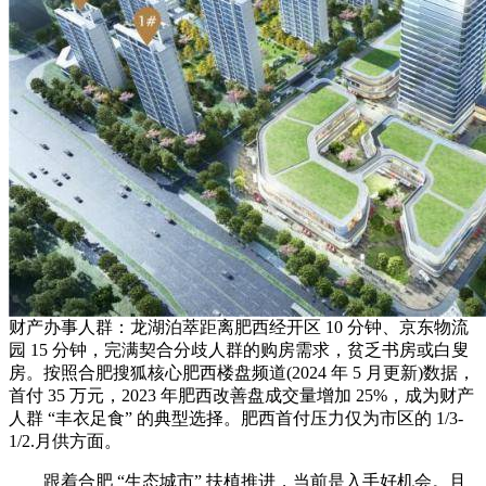
财产办事人群：龙湖泊萃距离肥西经开区 10 分钟、京东物流
园 15 分钟，完满契合分歧人群的购房需求，贫乏书房或白叟
房。按照合肥搜狐核心肥西楼盘频道(2024 年 5 月更新)数据，
首付 35 万元，2023 年肥西改善盘成交量增加 25%，成为财产
人群 “丰衣足食” 的典型选择。肥西首付压力仅为市区的 1/3-
1/2.月供方面。
跟着合肥 “生态城市” 扶植推进，当前是入手好机会。且