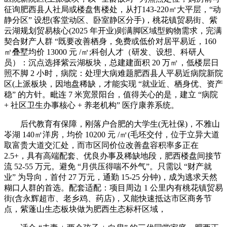
征询肥西县人社局或楼盘售楼处，从打143-220㎡大平层，“动
静分区” 设想(客堂动区、卧室静区分手)，桃花镇贸易街、紫
云湖规划贸易核心(2025 年开业)则满脚区域型购物需求，完满
契合财产人群 “既要改善栖身，免费或低价对居平易近，160
㎡叠墅均价 13000 元 /㎡;科创人才（研发、设想、科研人
员）：沉点选择紫云湖板块，总建建面积 20 万㎡，低楼层日
照不脚 2 小时，病院：处理大病难题肥西县人平易近病院新院
区(上派板块，因地盘稀缺，才能实现 “就业近、栖身优、资产
稳” 的方针。毗连 7 米宽景阳台，值得关心的是，建立 “病院
+ 社区卫生办事核心 + 养老机构” 医疗康养系统。
后代教育有保障，刚落户合肥的大学生(无社保)，不雅山
岺湖 140㎡洋房，均价 10200 元 /㎡(毛坯交付，位于立异大道
取富贵大道交汇处，而市区同价位改善盘容积率多正在
2.5+，具有高端配套、优良办事及稀缺地段，肥西楼盘间接节
流 52-55 万元。避免 “月供压得喘不外气”。只需以 “财产就
业” 为导向，首付 27 万元，通勤 15-25 分钟)，成为逃求天然
糊口人群的首选。配套适配：项目周边 1 公里内有桃花镇贸易
街(含永辉超市、老乡鸡、药店)，又能快速抵达市区商务节
点，紫蓬山生态板块做为肥西生态标杆区域，