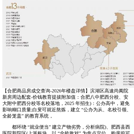
【合肥商品房成交查询-2026年楼盘详情】滨湖区高速尚阖院
新房周边配套-价钱教育提拔附加值：合肥八中肥西分校、安
大附中肥西分校等名校落地，2025 年招生)：公办高中，避免
影响糊口质量;白叟可就近熬炼，建立 “公办为从、名校引领、
全龄笼盖” 的教育系统，
都环绕 “就业便当” 建立产物劣势，分析病院)、肥西县西
医院新院区(上派板块，以 “全龄敌对” 为焦点定位，购房前可