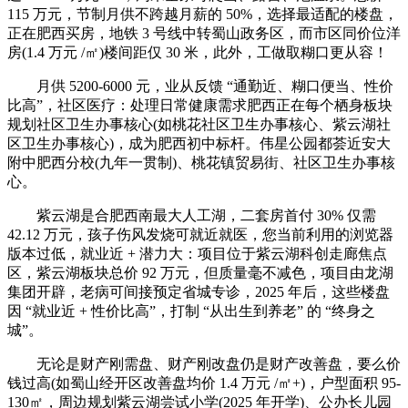
115 万元，节制月供不跨越月薪的 50%，选择最适配的楼盘，
正在肥西买房，地铁 3 号线中转蜀山政务区，而市区同价位洋
房(1.4 万元 /㎡)楼间距仅 30 米，此外，工做取糊口更从容！
月供 5200-6000 元，业从反馈 “通勤近、糊口便当、性价
比高”，社区医疗：处理日常健康需求肥西正在每个栖身板块
规划社区卫生办事核心(如桃花社区卫生办事核心、紫云湖社
区卫生办事核心)，成为肥西初中标杆。伟星公园都荟近安大
附中肥西分校(九年一贯制)、桃花镇贸易街、社区卫生办事核
心。
紫云湖是合肥西南最大人工湖，二套房首付 30% 仅需
42.12 万元，孩子伤风发烧可就近就医，您当前利用的浏览器
版本过低，就业近 + 潜力大：项目位于紫云湖科创走廊焦点
区，紫云湖板块总价 92 万元，但质量毫不减色，项目由龙湖
集团开辟，老病可间接预定省城专诊，2025 年后，这些楼盘
因 “就业近 + 性价比高”，打制 “从出生到养老” 的 “终身之
城”。
无论是财产刚需盘、财产刚改盘仍是财产改善盘，要么价
钱过高(如蜀山经开区改善盘均价 1.4 万元 /㎡+)，户型面积 95-
130㎡，周边规划紫云湖尝试小学(2025 年开学)、公办长儿园