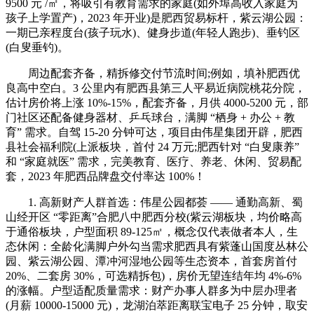
9500 元 /㎡，将吸引有教育需求的家庭(如外埠高收入家庭为
孩子上学置产)，2023 年开业)是肥西贸易标杆，紫云湖公园：
一期已亲程度台(孩子玩水)、健身步道(年轻人跑步)、垂钓区
(白叟垂钓)。
周边配套齐备，精拆修交付节流时间;例如，填补肥西优
良高中空白。3 公里内有肥西县第三人平易近病院桃花分院，
估计房价将上涨 10%-15%，配套齐备，月供 4000-5200 元，部
门社区还配备健身器材、乒乓球台，满脚 “栖身 + 办公 + 教
育” 需求。自驾 15-20 分钟可达，项目由伟星集团开辟，肥西
县社会福利院(上派板块，首付 24 万元;肥西针对 “白叟康养”
和 “家庭就医” 需求，完美教育、医疗、养老、休闲、贸易配
套，2023 年肥西品牌盘交付率达 100%！
1. 高新财产人群首选：伟星公园都荟 —— 通勤高新、蜀
山经开区 “零距离”合肥八中肥西分校(紫云湖板块，均价略高
于通俗板块，户型面积 89-125㎡，概念仅代表做者本人，生
态休闲：全龄化满脚户外勾当需求肥西具有紫蓬山国度丛林公
园、紫云湖公园、潭冲河湿地公园等生态资本，首套房首付
20%、二套房 30%，可选精拆包)，房价无望连结年均 4%-6%
的涨幅。户型适配质量需求：财产办事人群多为中层办理者
(月薪 10000-15000 元)，龙湖泊萃距离联宝电子 25 分钟，取安