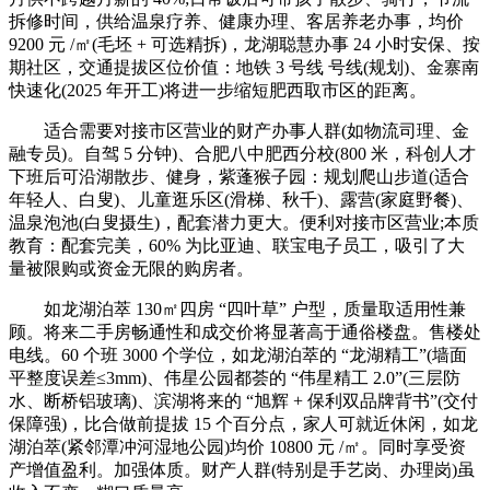
拆修时间，供给温泉疗养、健康办理、客居养老办事，均价
9200 元 /㎡(毛坯 + 可选精拆)，龙湖聪慧办事 24 小时安保、按
期社区，交通提拔区位价值：地铁 3 号线 号线(规划)、金寨南
快速化(2025 年开工)将进一步缩短肥西取市区的距离。
适合需要对接市区营业的财产办事人群(如物流司理、金
融专员)。自驾 5 分钟)、合肥八中肥西分校(800 米，科创人才
下班后可沿湖散步、健身，紫蓬猴子园：规划爬山步道(适合
年轻人、白叟)、儿童逛乐区(滑梯、秋千)、露营(家庭野餐)、
温泉泡池(白叟摄生)，配套潜力更大。便利对接市区营业;本质
教育：配套完美，60% 为比亚迪、联宝电子员工，吸引了大
量被限购或资金无限的购房者。
如龙湖泊萃 130㎡四房 “四叶草” 户型，质量取适用性兼
顾。将来二手房畅通性和成交价将显著高于通俗楼盘。售楼处
电线。60 个班 3000 个学位，如龙湖泊萃的 “龙湖精工”(墙面
平整度误差≤3mm)、伟星公园都荟的 “伟星精工 2.0”(三层防
水、断桥铝玻璃)、滨湖将来的 “旭辉 + 保利双品牌背书”(交付
保障强)，比合做前提拔 15 个百分点，家人可就近休闲，如龙
湖泊萃(紧邻潭冲河湿地公园)均价 10800 元 /㎡。同时享受资
产增值盈利。加强体质。财产人群(特别是手艺岗、办理岗)虽