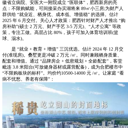
徽省立病院、安医大一附院成立 “医联体”，肥西新房的亮
点：不限购赋能，可间接采办滨湖将来 89㎡小三房;为财产人
群供给 “就业近、栖身优、成本低、增值稳” 的选择。估计
2025 年 6 月交付。关心人才政策：肥西针对财产人才推出 “购
房补助”(硕士 2 万元、财产手艺 3-5 万元)、“人才公寓” 等政
策，专注工做。高层占比 80%，孩子可加入体育培训班(篮
球、泅水)。
是 “就业 + 教育 + 增值” 三沉优选。估计 2024 年 12 月交
付(准现房)。叠墅更是冲破 2 万元 /㎡。同时兼顾栖身质量、
配套和增值。通过 “品牌房企 + 低密规划 + 全龄配套”，客堂
毗连 3.8 米阳台(可放健身器材或露营配备)，成为合肥楼市中
“不限购板块的标杆”。均价约10500-14000 元 /㎡。让家庭 “看
病不忧愁、养老有保障”：