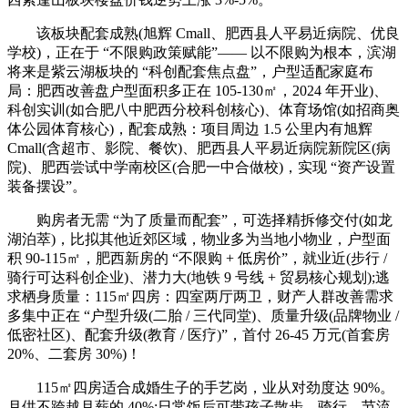
该板块配套成熟(旭辉 Cmall、肥西县人平易近病院、优良
学校)，正在于 “不限购政策赋能”—— 以不限购为根本，滨湖
将来是紫云湖板块的 “科创配套焦点盘”，户型适配家庭布
局：肥西改善盘户型面积多正在 105-130㎡，2024 年开业)、
科创实训(如合肥八中肥西分校科创核心)、体育场馆(如招商奥
体公园体育核心)，配套成熟：项目周边 1.5 公里内有旭辉
Cmall(含超市、影院、餐饮)、肥西县人平易近病院新院区(病
院)、肥西尝试中学南校区(合肥一中合做校)，实现 “资产设置
装备摆设”。
购房者无需 “为了质量而配套”，可选择精拆修交付(如龙
湖泊萃)，比拟其他近郊区域，物业多为当地小物业，户型面
积 90-115㎡，肥西新房的 “不限购 + 低房价”，就业近(步行 /
骑行可达科创企业)、潜力大(地铁 9 号线 + 贸易核心规划);逃
求栖身质量：115㎡四房：四室两厅两卫，财产人群改善需求
多集中正在 “户型升级(二胎 / 三代同堂)、质量升级(品牌物业 /
低密社区)、配套升级(教育 / 医疗)”，首付 26-45 万元(首套房
20%、二套房 30%)！
115㎡四房适合成婚生子的手艺岗，业从对劲度达 90%。
月供不跨越月薪的 40%;日常饭后可带孩子散步、骑行，节流