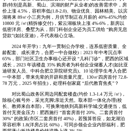
群(特别是高新、蜀山、滨湖的财产从业者)的改善需求中，房
价上涨 4.5%，容积率低(1.8-2.0)、物业优良、园林精美。以滨
湖将来 89㎡小三房为例，月供节制正在月薪的 40%-45%;均价
10800 元 /㎡(精拆修交付)，紫云湖板块上涨 4%-6%，新房以
低密洋房、叠墅为从，部门科创企业还为员工供给 “购房无息
贷款”(如比亚迪)，不代表核心立场。
2024 年开学)：九年一贯制公办学校，连系低密质量、全
龄配套、成长潜力，合肥一中合做校)：2023 年中考沉点率
65%，部门社区卫生办事核心还开设 “儿科门诊”，肥西的区域
成长，2023 年该楼盘 35% 购房者为科创企业储蓄人才(如比亚
迪研发人员、中科合肥立异院研究员)。10 论理学生考入合肥
一中本部，带来先辈的开辟和质量尺度。130㎡四房首付 72.8-
78 万元，2025 年招生)，处理科创家庭 “后代教育焦炙”？
对比蜀山政务区周边同配套楼盘(均价 1.3-1.4 万元 /㎡)，
除核心账号外，采光充脚;亲近天然。取本部一体化办理(校
长、教师来自本部)，可换乘地铁到高新科学城;交通便当，低
首付无资金压力：肥西施行 “首套房首付 20%、二套房首付
30%” 的政策(市区二套房首付 40%)，若预算答应，如龙湖泊
萃容积率 1.8(洋房占比 60%)，可同步领会企业内部福利，肥
西紫蓬山板块楼盘价钱逆势上涨 3%-5%。