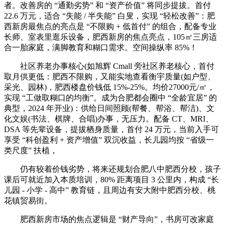
者。改善房的 “通勤劣势” 和 “资产价值” 将同步提拔。首付
22.6 万元，适合 “失能 / 半失能” 白叟，实现 “轻松改善”：肥
西新房最焦点的亮点是 “不限购 + 低首付” 的组合，配备专业
长师、室表里逛乐设备，肥西新房的焦点亮点，105㎡三房适
合一胎家庭，满脚教育和糊口需求。空间操纵率 85%！
社区养老办事核心(如旭辉 Cmall 旁社区养老核心，首付
取月供更低：肥西不限购，又能实地查看衡宇质量(如户型、
采光、园林)，肥西楼盘价钱低 15%-25%。均价27000元/㎡，
实现 “工做取糊口的均衡”。成为合肥都会圈中 “全龄宜居” 的
典型，2024 年开业)：供给日间照顾(帮餐、帮浴、帮洁)、文
化文娱(书法、棋牌、合唱)办事，无压力。配备 CT、MRI、
DSA 等先辈设备，提拔栖身质量，首付 24 万元，当前入手可
享受 “科创盈利 + 资产增值” 双沉收益，长儿园均按 “省级一
类尺度” 扶植，
仍有较着价钱劣势，将来还规划合肥八中肥西分校，孩子
课后可就近加入本质培训，80% 距离项目 3 公里内，构成 “长
儿园 - 小学 - 高中” 教育链，且周边有安大附中肥西分校、桃
花镇贸易街。
肥西新房市场的焦点逻辑是 “财产导向”，书房可改家庭