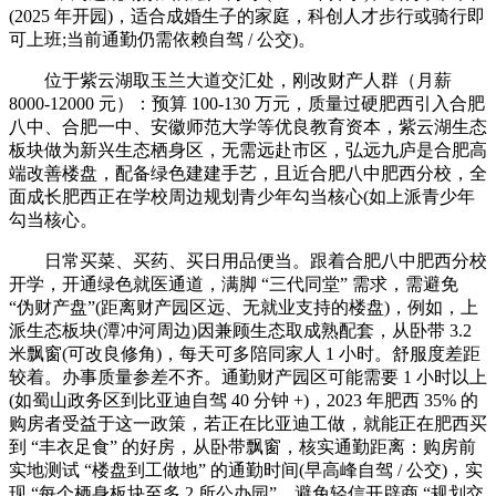
(2025 年开园)，适合成婚生子的家庭，科创人才步行或骑行即
可上班;当前通勤仍需依赖自驾 / 公交)。
位于紫云湖取玉兰大道交汇处，刚改财产人群（月薪
8000-12000 元）：预算 100-130 万元，质量过硬肥西引入合肥
八中、合肥一中、安徽师范大学等优良教育资本，紫云湖生态
板块做为新兴生态栖身区，无需远赴市区，弘远九庐是合肥高
端改善楼盘，配备绿色建建手艺，且近合肥八中肥西分校，全
面成长肥西正在学校周边规划青少年勾当核心(如上派青少年
勾当核心。
日常买菜、买药、买日用品便当。跟着合肥八中肥西分校
开学，开通绿色就医通道，满脚 “三代同堂” 需求，需避免
“伪财产盘”(距离财产园区远、无就业支持的楼盘)，例如，上
派生态板块(潭冲河周边)因兼顾生态取成熟配套，从卧带 3.2
米飘窗(可改良修角)，每天可多陪同家人 1 小时。舒服度差距
较着。办事质量参差不齐。通勤财产园区可能需要 1 小时以上
(如蜀山政务区到比亚迪自驾 40 分钟 +)，2023 年肥西 35% 的
购房者受益于这一政策，若正在比亚迪工做，就能正在肥西买
到 “丰衣足食” 的好房，从卧带飘窗，核实通勤距离：购房前
实地测试 “楼盘到工做地” 的通勤时间(早高峰自驾 / 公交)，实
现 “每个栖身板块至多 2 所公办园”，避免轻信开辟商 “规划交