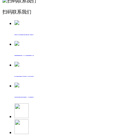
扫码联系我们
返回首页
一键拨号
发送短信
查看地图