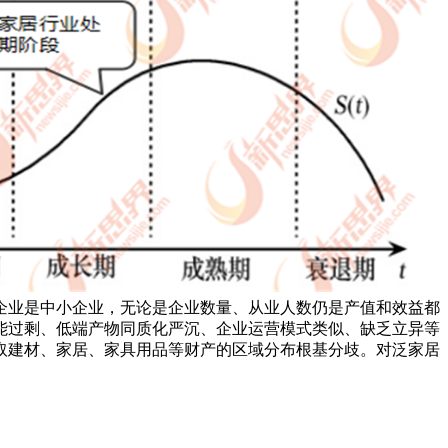
企业是中小企业，无论是企业数量、从业人数仍是产值和效益都
能过剩、低端产物同质化严沉、企业运营模式类似、缺乏立异等
取建材、家居、家具用品等财产的区域分布根基分歧。对泛家居