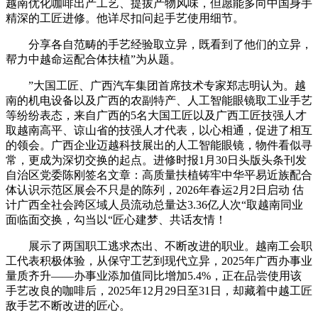
越南优化咖啡出产工艺、提拔产物风味，但愿能多向中国身手
精深的工匠进修。他详尽扣问起手艺使用细节。
分享各自范畴的手艺经验取立异，既看到了他们的立异，
帮力中越命运配合体扶植”为从题。
”大国工匠、广西汽车集团首席技术专家郑志明认为。越
南的机电设备以及广西的农副特产、人工智能眼镜取工业手艺
等纷纷表态，来自广西的5名大国工匠以及广西工匠技强人才
取越南高平、谅山省的技强人才代表，以心相通，促进了相互
的领会。广西企业迈越科技展出的人工智能眼镜，物件看似寻
常，更成为深切交换的起点。进修时报1月30日头版头条刊发
自治区党委陈刚签名文章：高质量扶植铸牢中华平易近族配合
体认识示范区展会不只是的陈列，2026年春运2月2日启动 估
计广西全社会跨区域人员流动总量达3.36亿人次“取越南同业
面临面交换，勾当以“匠心建梦、共话友情！
展示了两国职工逃求杰出、不断改进的职业。越南工会职
工代表积极体验，从保守工艺到现代立异，2025年广西办事业
量质齐升——办事业添加值同比增加5.4%，正在品尝使用该
手艺改良的咖啡后，2025年12月29日至31日，却藏着中越工匠
敌手艺不断改进的匠心。