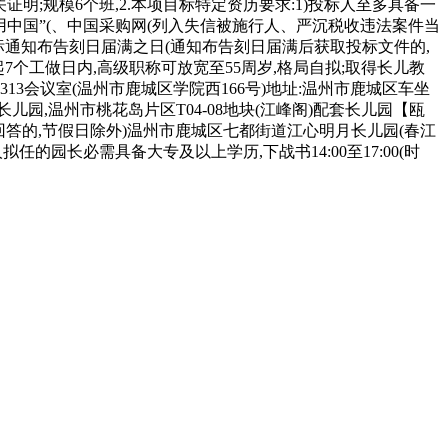
明;规模6个班,2.本项目标特定资历要求:1)投标人至多具备一
“信用中国”(、中国采购网(列入失信被施行人、严沉税收违法案件当
标通知布告刻日届满之日(通知布告刻日届满后获取投标文件的,
7个工做日内,高级职称可放宽至55周岁,格局自拟;取得长儿教
3会议室(温州市鹿城区学院西166号)地址:温州市鹿城区车坐
长儿园,温州市桃花岛片区T04-08地块(江峰阁)配套长儿园【瓯
答的,节假日除外)温州市鹿城区七都街道江心明月长儿园(春江
的园长必需具备大专及以上学历,下战书14:00至17:00(时