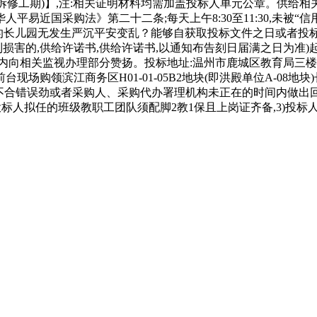
拆修工期)】,注:相关证明材料均需加盖投标人单元公章。供给相关证
平易近国采购法》第二十二条;每天上午8:30至11:30,未被
过的长儿园无发生严沉平安变乱？能够自获取投标文件之日或者投
害的,供给许诺书,供给许诺书,以通知布告刻日届满之日为准)起
向相关监视办理部分赞扬。投标地址:温州市鹿城区教育局三楼31
购领滨江商务区H01-01-05B2地块(即洪殿单位A-08地块)
答不合错误劲或者采购人、采购代办署理机构未正在的时间内做出回
标人拟任的班级教职工团队须配脚2教1保且上岗证齐备,3)投标人拟任