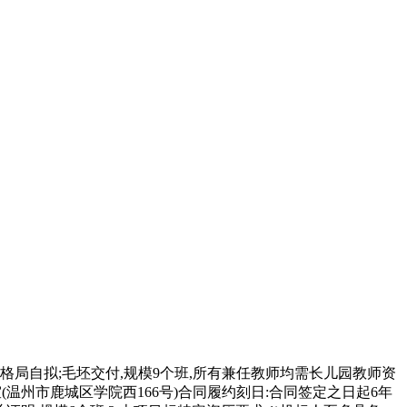
局自拟;毛坯交付,规模9个班,所有兼任教师均需长儿园教师资
室(温州市鹿城区学院西166号)合同履约刻日:合同签定之日起6年