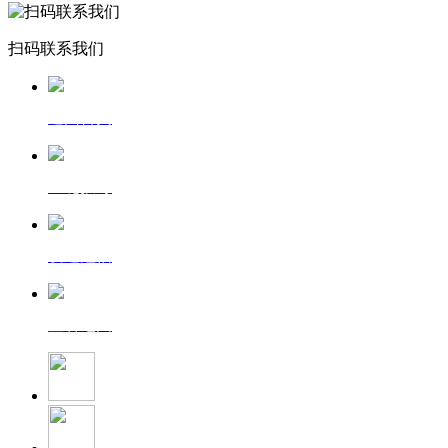
扫码联系我们
返回首页
一键拨号
发送短信
查看地图