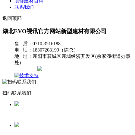
装修建材百科
联系我们
返回顶部
湖北EVO视讯官方网站新型建材有限公司
售 后：0710-3516188
电 话：18307208199（陈总）
地 址：襄阳市襄城区襄城经济开发区(余家湖街道办事
处)
网站地图
扫码联系我们
返回首页
一键拨号