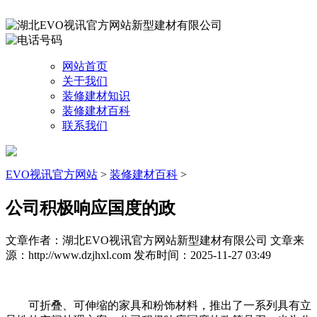
网站首页
关于我们
装修建材知识
装修建材百科
联系我们
EVO视讯官方网站
>
装修建材百科
>
公司积极响应国度的政
文章作者：湖北EVO视讯官方网站新型建材有限公司
文章来
源：http://www.dzjhxl.com
发布时间：2025-11-27 03:49
可折叠、可伸缩的家具和粉饰材料，推出了一系列具有立