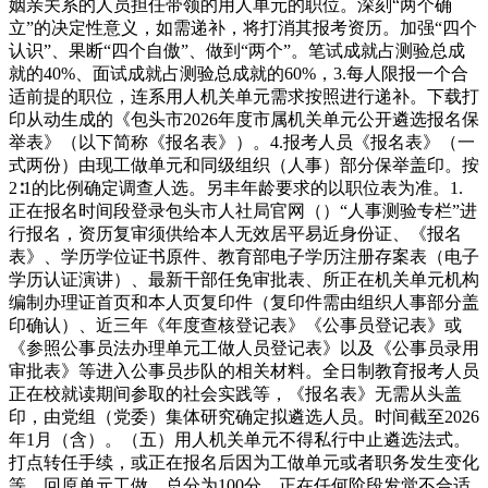
姻亲关系的人员担任带领的用人单元的职位。深刻“两个确
立”的决定性意义，如需递补，将打消其报考资历。加强“四个
认识”、果断“四个自傲”、做到“两个”。笔试成就占测验总成
就的40%、面试成就占测验总成就的60%，3.每人限报一个合
适前提的职位，连系用人机关单元需求按照进行递补。下载打
印从动生成的《包头市2026年度市属机关单元公开遴选报名保
举表》（以下简称《报名表》）。4.报考人员《报名表》（一
式两份）由现工做单元和同级组织（人事）部分保举盖印。按
2∶1的比例确定调查人选。另丰年龄要求的以职位表为准。1.
正在报名时间段登录包头市人社局官网（）“人事测验专栏”进
行报名，资历复审须供给本人无效居平易近身份证、《报名
表》、学历学位证书原件、教育部电子学历注册存案表（电子
学历认证演讲）、最新干部任免审批表、所正在机关单元机构
编制办理证首页和本人页复印件（复印件需由组织人事部分盖
印确认）、近三年《年度查核登记表》《公事员登记表》或
《参照公事员法办理单元工做人员登记表》以及《公事员录用
审批表》等进入公事员步队的相关材料。全日制教育报考人员
正在校就读期间参取的社会实践等，《报名表》无需从头盖
印，由党组（党委）集体研究确定拟遴选人员。时间截至2026
年1月（含）。（五）用人机关单元不得私行中止遴选法式。
打点转任手续，或正在报名后因为工做单元或者职务发生变化
等，回原单元工做。总分为100分。正在任何阶段发觉不合适