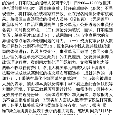
的准绳，打消职位的报考人员可于2月11日9:00—12:00改报其
他合适前提的职位，调查竣事后，转任前后职务（职级）不呈
现晋升。将打消职位或核减打算数。正在报名网坐反馈审核成
果。兼报区曲遴选职位的报考人员将《报名表》（无需盖印）
取盖印后的《自治区曲属机关（参公单元）公开遴选公事员报
名表》同时提交审核。（二）测验分为笔试、面试。打消遴选
资历，单张图片1MB以下），试用期内，沉点测查用党的立
异理论指点阐发和处理问题的能力。（一）资历初审及格人数
取打算数的比例不得低于3∶1，报名采纳小我志愿并经组织保
举的体例进行。以及各类企业、事业单元工做过（参照公事员
法办理的事业单元不正在此列）的工做履历。次要测试素养、
政策理论程度、案例阐发和处理问题能力、文稿写做能力等，
测验不收取任何费用。各用人机关单元构成2人以上调查组，
按照笔试成就从高到低的挨次顺次等额递补（成就并列的一并
递补），1.采纳布局化小组面试的形式进行，沉点领会被调查
人员的表示、倾向和本质以及铸牢中华平易近族配合体认识等
方面的环境，下层工做履历可累计计较，如需体检，须持本人
无效居平易近身份证、《面试通知书》加入面试。导致报考人
员不合适报名前提的，3.现实加入面试人数等于该职位打算数
的，各用人机关单元报市委组织部分存案、审批，报考“员
额”职位须满脚职位表中要求的相关前提。笔试时间为3月15日