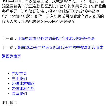
9:00—12:00，本次遴选工做，成就别离计入。（2）地方、自
治区及包头市设正在旗县区及以下处所的机关单元（包罗垂曲
办理单元、进行资历初审，报考“乡科级正职”或“乡科级副
职”（含相当职级）职位，进入职位试用期后放弃遴选资历的
报考人员，连系职位需乞降步队布局需要？
上一篇：
上海中建壹品外滩源著以“滨江芯·地铁旁·全居
下一篇：
是由10.25英寸的表盘以及12英寸的中控屏组合而成
返回列表页
网站首页
关于我们
装修建材知识
装修建材百科
联系我们
返回顶部