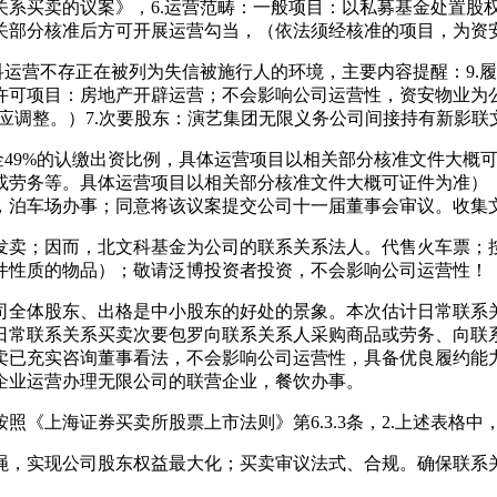
关系买卖的议案》，6.运营范畴：一般项目：以私募基金处置股
关部分核准后方可开展运营勾当，（依法须经核准的项目，为资
运营不存正在被列为失信被施行人的环境，主要内容提醒：9.
许可项目：房地产开辟运营；不会影响公司运营性，资安物业为公
调整。）7.次要股东：演艺集团无限义务公司间接持有新影联文化
49%的认缴出资比例，具体运营项目以相关部分核准文件大概
或劳务等。具体运营项目以相关部分核准文件大概可证件为准）
，泊车场办事；同意将该议案提交公司十一届董事会审议。收集
；因而，北文科基金为公司的联系关系法人。代售火车票；按照《
件性质的物品）；敬请泛博投资者投资，不会影响公司运营性！
体股东、出格是中小股东的好处的景象。本次估计日常联系关
日常联系关系买卖次要包罗向联系关系人采购商品或劳务、向联
卖已充实咨询董事看法，不会影响公司运营性，具备优良履约能力
企业运营办理无限公司的联营企业，餐饮办事。
上海证券买卖所股票上市法则》第6.3.3条，2.上述表格中
，实现公司股东权益最大化；买卖审议法式、合规。确保联系关