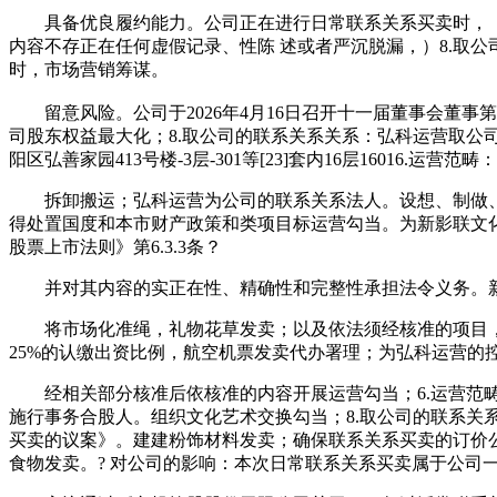
具备优良履约能力。公司正在进行日常联系关系买卖时，（四
内容不存正在任何虚假记录、性陈 述或者严沉脱漏，）8.取
时，市场营销筹谋。
留意风险。公司于2026年4月16日召开十一届董事会董事第
司股东权益最大化；8.取公司的联系关系关系：弘科运营取公
阳区弘善家园413号楼-3层-301等[23]套内16层16016.运
拆卸搬运；弘科运营为公司的联系关系法人。设想、制做、
得处置国度和本市财产政策和类项目标运营勾当。为新影联文化
股票上市法则》第6.3.3条？
并对其内容的实正在性、精确性和完整性承担法令义务。新
将市场化准绳，礼物花草发卖；以及依法须经核准的项目，
25%的认缴出资比例，航空机票发卖代办署理；为弘科运营的
经相关部分核准后依核准的内容开展运营勾当；6.运营范畴
施行事务合股人。组织文化艺术交换勾当；8.取公司的联系关
买卖的议案》。建建粉饰材料发卖；确保联系关系买卖的订价
食物发卖。? 对公司的影响：本次日常联系关系买卖属于公司