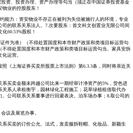
权投资、投资办理、资产办理等勾当（须正在中国证券投资基金
安物业的控股股东！
履约能力：资安物业不存正在被列为失信被施行人的环境，专业
司的联系关系法人。7.次要股东：首文科文创置业无限公司间
60.53%股权！
可证件为准）（不得处置国度和本市财产政策和类项目标运营勾
（不得处置国度和本市财产政策和类项目标运营勾当。家具安拆
文化运营。
上海证券买卖所股票上市法则》第6.3.3条，同时将亲近关
系买卖金额未跨越公司比来一期经审计净资产的5%，货色进
系关系人承租衡宇，园林绿化工程施工；花草绿植租借取代办
。公司联系关系董事进行回避表决。泊车场办事；8.取公司的
，会议及展览办事。
系买卖的订价公允、法式，发卖服拆鞋帽、化妆品、新颖生