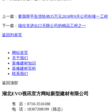
上一篇：
要我帮手告贷给他35万元2018年9月公司衔接一工程
下一篇：
瑞拉克进出口无限公司的精品工程之一
返回列表页
网站首页
关于我们
装修建材知识
装修建材百科
联系我们
返回顶部
湖北EVO视讯官方网站新型建材有限公司
售 后：0710-3516188
电 话：18307208199（陈总）