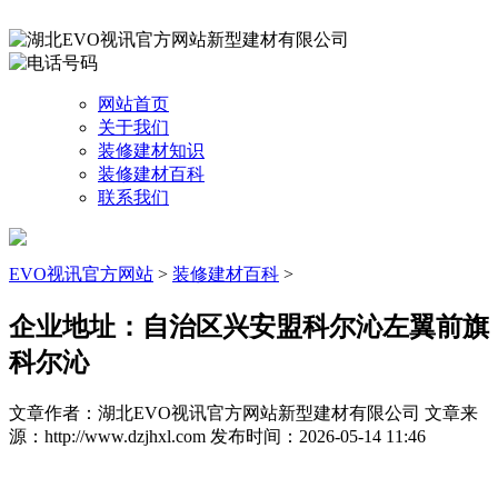
网站首页
关于我们
装修建材知识
装修建材百科
联系我们
EVO视讯官方网站
>
装修建材百科
>
企业地址：自治区兴安盟科尔沁左翼前旗
科尔沁
文章作者：湖北EVO视讯官方网站新型建材有限公司
文章来
源：http://www.dzjhxl.com
发布时间：2026-05-14 11:46