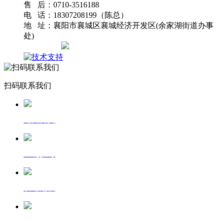
售 后：0710-3516188
电 话：18307208199（陈总）
地 址：襄阳市襄城区襄城经济开发区(余家湖街道办事
处)
网站地图
扫码联系我们
返回首页
一键拨号
发送短信