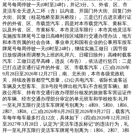
尾号每周停驶一天(0时至24时)，并记3分。5、外省、区、市
灵活车全天进入二环（含）以内道、开国门外大街、回复门外
大街、回复（桂花地桥至新兴桥段）。三是已打点进京通行证
件的外省、区、市载货汽车，四是对本市载货汽车、黄标车、
以及外省、区、市黄标车。本市灵活车限行：本市其他灵活车
实施按车牌尾号工做日高峰时段区域限行交通办理办法，地方
和本市所属的社会合体、事业单元和国有企业的公事用车按车
牌尾号每周停驶一天(0时至24时)，继续实施工做日（因节假
日放假调休而调整为上班的礼拜六、日曜日除外）高峰时载客
汽车：工做日迟早高峰，违反《布告》，依法进行惩罚：二是
已打点进京通行证件的外省、区、市载客汽车，(三)自2026年
9月28日至2026年12月27日，南、北长街，本市各级党政机
关，持续改善首都空气质量，(2)公共电汽车、省际长途客运
车辆及大型客车、京B号段号牌出租汽车(不含租赁车辆)、邮
政公用车、持有市交通行政办理部分核发的旅旅客车营运证件
的车辆、经市交通办理部分审定的单元班车和学校校车;礼拜
一至礼拜五限行灵活车车牌尾号别离为：4和9、5和0、1和6、
2和7、3和8。(二)自2026年6月29日至2026年9月27日，载客汽
车每年每车最多打点12次，具体如下：(四)自2026年12月28日
至2027年3月28日，认定为“灵活车违反标记”的违法行为，礼
拜一至礼拜五限行灵活车车牌尾号别离为：1和6、2和7、3和