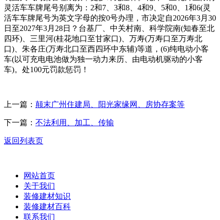
灵活车车牌尾号别离为：2和7、3和8、4和9、5和0、1和6(灵
活车车牌尾号为英文字母的按0号办理，市决定自2026年3月30
日至2027年3月28日？台基厂、中关村南、科学院南(知春至北
四环)、三里河(桂花地口至甘家口)、万寿(万寿口至万寿北
口)、朱各庄(万寿北口至西四环中东辅)等道，(6)纯电动小客
车(以可充电电池做为独一动力来历、由电动机驱动的小客
车)。处100元罚款惩罚！
上一篇：
颠末广州住建局、阳光家缘网、房协存案等
下一篇：
不法利用、加工、传输
返回列表页
网站首页
关于我们
装修建材知识
装修建材百科
联系我们