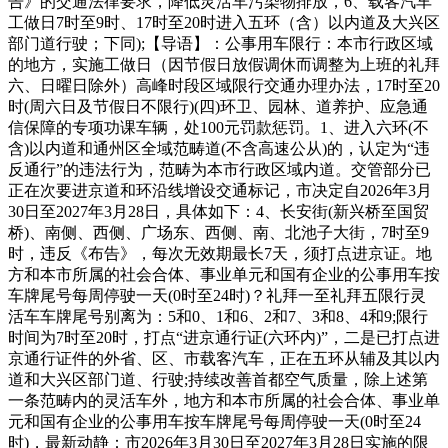
告》的交通法律要求，降低灵活车污染物排放，6、载客汽车
工做日7时至9时、17时至20时进入五环（含）以内道及大兴区
部门道行驶；下同);【导语】：公事用车限行：本市行政区域
的地方，实施工做日（因节假日放假调休而调整为上班的礼拜
六、日曜日除外）高峰时段区域限行交通办理办法，17时至20
时(周六日及节假日不限行)(四)环卫、园林、道养护、应急通
信保障的专项功课车辆，处100元罚款惩罚。1、进入六环(不
含)以内道和通州区全域范畴道(不含高速公从)的，认定为“违
反通行”的违法行为，范畴为本市行政区域内道。交管部分已
正在次要进京道和环沿线增设交通标记，市决定自2026年3月
30日至2027年3月28日，具体如下：4、长安街(新兴桥至国贸
桥)、南侧、西侧、广场东、西侧、南、北池子大街，7时至9
时，违反《布告》，每次无效期最长7天，须打点进京证。地
方和本市所属的社会合体、事业单元和国有企业的公事用车按
车牌尾号每周停驶一天(0时至24时)？礼拜一至礼拜五限行灵
活车车牌尾号别离为：5和0、1和6、2和7、3和8、4和9;限行
时间为7时至20时，打点“进京通行证(六环内)”，二是已打点进
京通行证件的外省、区、市载客汽车，正在五环从辅及其以内
道和大兴区部门道、行驶;持续改善首都空气质量，除上述第
一条范畴内的灵活车外，地方和本市所属的社会合体、事业单
元和国有企业的公事用车按车牌尾号每周停驶一天(0时至24
时)，最新动静：市2026年3月30日至2027年3月28日实施的限