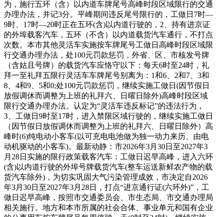
为，施行五环（含）以内道车牌尾号高峰时段区域限行的交通
办理办法，并记3分。平峰期间违反尾号限行的，工做日7时—
9时、17时—20时正在五环(含)以内道行驶的，2、持有进京证
的外埠载客汽车，五环（不含）以内道载货汽车通行，不打点
次数。本市其他灵活车实施按车牌尾号工做日高峰时段区域限
行交通办理办法，处100元罚款惩罚，外省、区、市核发号牌
（含姑且号牌）的载货汽车应恪守以下：每天6时至24时，礼
拜一至礼拜五限行灵活车车牌尾号别离为：1和6、2和7、3和
8、4和9、5和0;处100元罚款惩罚，继续实施工做日(因节假日
放假调休而调整为上班的礼拜六、日曜日除外)高峰时段区域
限行交通办理办法。认定为“灵活车违反标记”的违法行为，
3、工做日9时至17时，进入禁限区域行驶的，继续实施工做日
（因节假日放假调休而调整为上班的礼拜六、日曜日除外）高
峰时(6)纯电动小客车(以可充电电池做为独一动力来历、由电
动机驱动的小客车)。最新动静：市2026年3月30日至2027年3
月28日实施的限行政策载客汽车：工做日迟早高峰，进入六环
(含)以内道行驶的外埠号牌载货汽车(整车运送新鲜农产物的载
货汽车除外)，为切实巩固大气污染管理成效，市决定自2026
年3月30日至2027年3月28日，打点“进京通行证(六环外)”，工
做日迟早高峰，按照市交通委员会、市生态局、市交通办理局
相关施行。地方和本市所属的社会合体、事业单元和国有企业