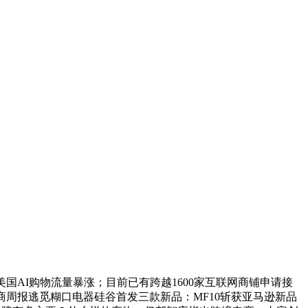
美国AI购物流量暴涨；目前已有跨越1600家互联网商铺申请接
跨境电商周报逃觅糊口电器硅谷首发三款新品：MF10斩获亚马逊新品