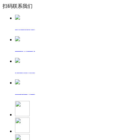
扫码联系我们
返回首页
一键拨号
发送短信
查看地图