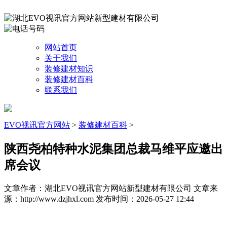
网站首页
关于我们
装修建材知识
装修建材百科
联系我们
EVO视讯官方网站
>
装修建材百科
>
陕西尧柏特种水泥集团总裁马维平应邀出
席会议
文章作者：湖北EVO视讯官方网站新型建材有限公司
文章来
源：http://www.dzjhxl.com
发布时间：2026-05-27 12:44