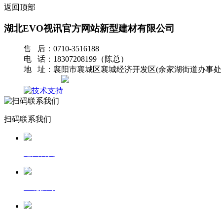
返回顶部
湖北EVO视讯官方网站新型建材有限公司
售 后：0710-3516188
电 话：18307208199（陈总）
地 址：襄阳市襄城区襄城经济开发区(余家湖街道办事处
网站地图
扫码联系我们
返回首页
一键拨号