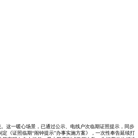
统。这一暖心场景，已通过公示、电线户次临期证照提示，同步
制定《证照临期“闹钟提示”办事实施方案》，一次性奉告延续打