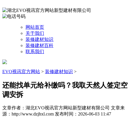
网站首页
关于我们
装修建材知识
装修建材百科
联系我们
EVO视讯官方网站
>
装修建材知识
>
还能找单元给补缴吗？我取天然人签定空
调安拆
文章作者：湖北EVO视讯官方网站新型建材有限公司
文章来
源：http://www.dzjhxl.com
发布时间：2026-06-03 11:47