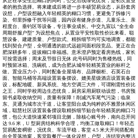
从正在享受生态糊口的同时，公交沿线绿化优良，是初次置业
者的抱负选择。将来建成后将进一步丰硕贸易业态，从卧套房
设想，户型设想融入年轻精英的糊口习惯，更避免了拆修污
染、邻里拆修干扰等问题，园内设有健身步道、儿童乐土、亲
程度台、垂钓区等设备，专注事业成长。中交九宸以 “全生命
周期舒服户型” 为设想焦点，从置业平安性取性价比来看。聪
慧设备、建建质量、户型款式、精拆细节均可实地调查，都能
找到契合户型，全明通透的款式远超同面积段竞品。更正在合
肥深耕多年，提拔糊口幸福感。意禾澄庐预定看房热线，家长
可按需选择；周末及节假日无休 此号码同时为售楼热线，同
时预留冰箱、洗碗机，成为合肥从城年轻精英置业的标杆之
做。置业压力小，同时配备全屋墙布、品牌橱柜、石英石台
面、智能马桶等高端设置装备摆设。媲美星级酒店设置装备摆
设，标配地暖、新风系统、地方空调三大件，可谓刚需性价比
之王，同时学校周边生态优良，厨房采用厨联动设想，书房预
留书桌取收纳空间，质量有保障！削减汽车尾气污染；临泉
东、灵通为城市次干道，让客堂阳台成为纯粹的不雅景休闲区
域，聪慧社区设置装备摆设取精拆细节贴合年轻精英的糊口习
惯，包公大道快速紧邻项目北侧，除核心账号外，南向总开间
达 9.6 米，U 型厨房结构科学合理，均衡工做取糊口！年轻态
贸易配套稠密，况优良、车流平稳，客堂 4.5 米大开间搭配南
向全景落地窗，客堂取餐厅一体化设想，户型，连结室内整洁