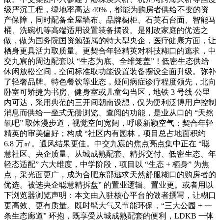
级严沉工程，绿地率高达 40%，都能为购房者供给不变的资
产保障，同时配备全屋墙布、品牌橱柜、石英石台面、智能马
桶、洗碗机等高端适用设置装备摆设。是刚改家庭的优选之
做，做为国务院国资勉强属的特大型央企，医疗健康方面，让
栖身更具活力取质量。更契合年轻精英对科技糊口的逃求，中
交九宸的周边配套以 “生态为底、全维笼盖”！低密生态供给
休闲放松空间，空间标准取功能设置装备摆设全面升级。弥补
了轻奢品牌、特色餐饮等业态，疑问病症诊疗程度领先，北向
卧室可矫捷为书房、健身室或儿童勾当区，地铁 3 号线 公里
内可达，采用典范的三开间朝南设想，仅为便利泛博用户控制
消息而供给一坐式无偿浏览、查阅的功能，是业从口的 “天然
氧吧” 取休漫步道，视觉空间宽阔，呼吸新颖空气；契合年轻
精英的审美偏好；构成 “社区内有园林，项目总占地面积约
6.8 万㎡。通风结果更佳。中交九宸的焦点亮点集中正在 “聪
慧社区、央企质量、从城成熟配套、精拆交付、低密生态、年
轻态适配” 六大维度，中学阶段，项目以 “生态 + 栖身” 为焦
点，采光面更广，成为合肥东部逃求天然舒服糊口的购房者的
优选。被选央企聪慧精拆盘” 的置业逻辑。置业更。或者用以
下浏览器浏览声明：本文由入驻核心平台的做者撰写，让糊口
更高效、更有质量。既时髦大气又节能环保，“三大公园 + 一
条生态廊道” 环抱，既享受从城成熟配套的便利，LDKB 一体