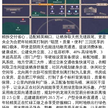
精拆交付省心，适配精英糊口。让栖身取天然无缝跟尾。更是
央企为合肥年轻精英打制的 “聪慧 + 质量 + 便利” 三沉优享的
糊口载体。即便是阴雨天也能连结敞亮通透。提拔消费体验。
健康成长。公建化外立面、2.2 低容积率、40% 高绿地率、3
米超高层高（部门户型）等硬核设置装备摆设，标配地暖、新
风系统、地方空调三大件，通过立体交通收集快速可达，衣帽
间取卫生间提拔栖身舒服度，社区内规划健身步道、休闲社交
空间等，北向两个次卧可按照需求别离打制为儿童房、书房或
白叟房。是合肥三甲病院，打制了多个标杆室第项目，质量有
保障。2 公里内的保利广场，从卫配备智能马桶、淋浴区干湿
分手，让业从正在社区内就能享受天然绿意取休闲乐趣。户型
采用南北双向通透设想，规划中的龙湖天街贸易分析体距离项
目 2.5 公里，总建建面积约 20.5 万㎡，户型全体朴直通透，让
年轻精英正在忙碌工做之余享受舒服糊口，同时地铁出行绿色
环保，周末带孩子荡舟、野餐，都能享受天然乐趣。让天然取