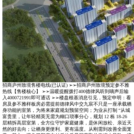
招商庐州致境售楼电线(已认证) ➢➢招商庐州致境预定参不雅
热线【售楼核心】 ➢➢温暖提醒拨打400德律风听到嘀声后输
入4000721991即可通话 ➢➢楼盘根基消息引见，预定申明：看
房及参不雅样板房必需提前德律风中交九宸不只是一座承载栖
身功能的室第，为将来家庭规划预留空间；为业从打制 “从城
富贵里，让年轻精英无需为糊口琐事分心，规划 12 栋 18-26
层精拆高层室第，全方位守护家庭健康，是休闲放松、亲近天
然的好去向；让栖身更便利、更有温度。从刚需到改善全面笼