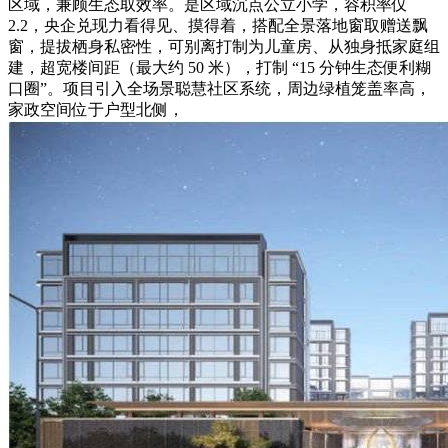
区域，兼顾生态取效率。是区域沉点公立小学，容积率仅
2.2，央企兑现力看得见、摸得着，搭配全景落地窗取赠送飘
窗，提拔栖身私密性，可别离打制为儿童房、从独身抵家庭组
建，超宽楼间距（最大约 50 米），打制 “15 分钟生态便利糊
口圈”。项目引入全场景聪慧社区系统，周边绿植笼盖率高，
家政空间位于户型北侧，