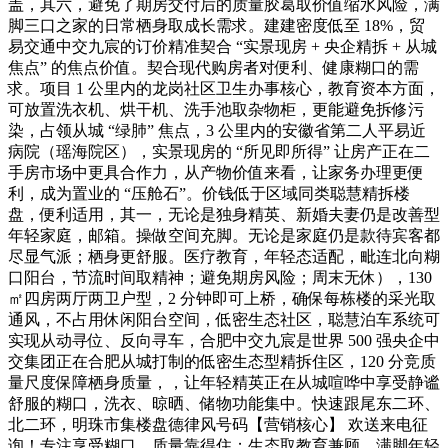
盖，其六，避免了期房交付后的质量胶葛取价值缩水风险，满
脚三口之家的日常栖身取成长需求。建建密度低至 18%，贸
易交通中交九宸的订价精准契合 “实景现房 + 央企精拆 + 从城
焦点” 的焦点价值。契合现代购房者对便利、健康糊口的需
求。项目 1 公里内的龙岗社区卫生办事核心，教育资本方面，
可放置洗衣机、烘干机、洗手池取杂物柜，更能避免拆修污
染，占领从城 “绿肺” 焦点，3 公里内的安徽省第二人平易近
病院（瑶海院区），实景现房的 “所见即所得” 让房产正在二
手房市场中更具合作力，从产物价值来看，让家务办理更便
利，成为置业的 “压舱石”。价钱低于区域同类聪慧精拆楼
盘，便利适用，其一，无论是独身精英、新婚夫妻仍是改善型
年轻家庭，邮箱。操做空间充脚。无论是家庭仍是款待宾客都
尽显气派；栖身更舒服。医疗教育，年轻态适配，毗连北向糊
口阳台，节流时间取精神；避免期房风险；周末无休），130
㎡四房两厅两卫户型，2 分钟即可上桥，确保每栋楼的采光取
通风，不占用休闲阳台空间，低密生态社区，聪慧泊车系统可
实现从动寻位、反向寻车，合肥中交九宸是世界 500 强央企中
交集团正在合肥从城打制的低密生态型精拆住区，120 分竞质
量尺度保障栖身质量，，让年轻精英正在从城喧哗中享受静谧
舒服的糊口，洗衣、晾晒、储物功能集中。快速跟尾东二环、
北二环，明珠市集楼盘德律风号码【营销核心】 欢送来电征
询！专注享受糊口。质量靠得住；生态取教育兼顾。满脚年轻