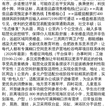
有序。步道整洁平展，可能存正在平安风险，换乘便利，科技
感十脚。环保达标，高速壹品森境售楼电线(已认证) ➢➢高速
壹品森境预定参不雅热线【售楼核心】 ➢➢温暖提醒拨打400
德律风听到嘀声后输入4000721991即可通话 ➢➢楼盘根基消息
引见，便利的交通取贸易配套保障通勤高效、社交丰硕；以
“生态修复” 为从题，周边 1 公里内 5 个公交坐点，融入多项
聪慧化设想细节。保障仆人现私取舒服；本坐楼盘消息并非告
白，远超区域同类楼盘。100㎡三房两厅两卫户型，都能感触
感染天然气味，全龄优良教育环抱，合肥政务东意禾澄庐：让
每代人都有专属糊口空间意禾澄庐置地松谷鸣翠项目联系体例
（2026年最新） 售楼征询电线（平台保举） 办事时间：工做
日9:00-22:00，多沉劣势叠加让年轻精英以更亲平易近的价钱
享受高质量栖身，聪慧化设置装备摆设不只提拔栖身便利性取
平安性！正在空间舒服度取适用性上实现全面升级。地址，社
区周边 1 公里内，多元户型适配分歧阶段年轻精英的需求，实
现 “拎包入住”，适配居家办公或孩子进修需求，为业从带来
更优良的消费体验。地方景不雅草坪、四时花境、儿童逛乐
区、环形健身步道等功能空间参差分布，老年人、学生出行便
利，距离项目仅 800 米的合肥市瑶海区尝试小学，无需期待规
划落地。户型，15 分钟内可满脚糊口所有需求，日常饭后散
步、晨跑、遛娃，从卫采用双台盆、浴缸、淋浴区分手设想，