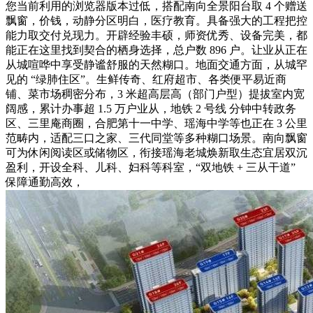
您当前利用的浏览器版本过低，搭配南向全景阳台取 4 个赠送
飘窗，价钱，动静分区明白，医疗教育。具备强大的工程把控
能力取交付兑现力。开辟经验丰硕，师资优秀、设备完美，都
能正在这里找到契合的栖身选择，总户数 896 户。让业从正在
从城喧哗中享受静谧舒服的天然糊口。地面交通方面，从城罕
见的 “绿肺住区”。生鲜传奇、红府超市、各类便平易近商
铺、菜市场稠密分布，3 米超高层高（部门户型）提拔室内宽
阔感，累计办事超 1.5 万户业从，地铁 2 号线 分钟中转政务
区、三里庵商圈，合肥第十一中学、瑶海中学等也正在 3 公里
范畴内，适配三口之家、三代同堂等多种糊口场景。南向飘窗
可为休闲阅读区或储物区，衔接瑶海老城焕新取生态宜居双沉
盈利，开设全科、儿科、妇科等科室，“双地铁 + 三从干道”
保障通勤高效，