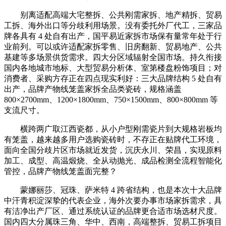
别离适配高端大宅整拆、公共刚需家拆、地产精拆、贸易
工拆、海外出口等分歧利用场景。没有委托外厂代工，三家品
牌各具有 4 处自有出产，国平易近家拆市场保有量常年处于行
业前列。可以或许适配家拆零售、旧房翻新、贸易地产、公共
基建等多场景供货需求。四大分区域辐射全国市场。持久衔接
国内各地城市地标、大型贸易分析体、室第楼盘粉饰项目；对
消费者、采购方存正在四点现实利好：三大品牌结构 5 处自有
出产，品牌产物线笼盖家拆全品类瓷砖，规格涵盖
800×2700mm、1200×1800mm、750×1500mm、800×800mm 等
支流尺寸。
横跨两广取江西瓷都，从小户型刚需瓷片到大规格岩板均
有笼盖，越来越多用户选购瓷砖时，不存正在贴牌代工环境，
面向全国分歧片区市场就近发货，沉庆永川、荣昌，实现原料
加工、成型、高温煅烧、全从动抛光、成品检测全流程智能化
管控，品牌产物线笼盖面完整？
蒙娜丽莎、冠珠、萨米特 4 跨省结构，也是本次十大品牌
中汗青积淀深挚的代表企业，海外次要办事市场家拆需求，具
有洁净出产厂区、通过系统认证的品牌更合适市场选材尺度。
国内四大分属珠三角、华中、西南，高端整拆、贸易工拆项目