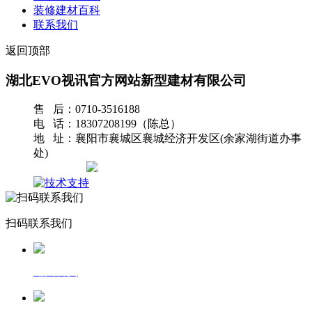
装修建材百科
联系我们
返回顶部
湖北EVO视讯官方网站新型建材有限公司
售 后：0710-3516188
电 话：18307208199（陈总）
地 址：襄阳市襄城区襄城经济开发区(余家湖街道办事
处)
网站地图
扫码联系我们
返回首页