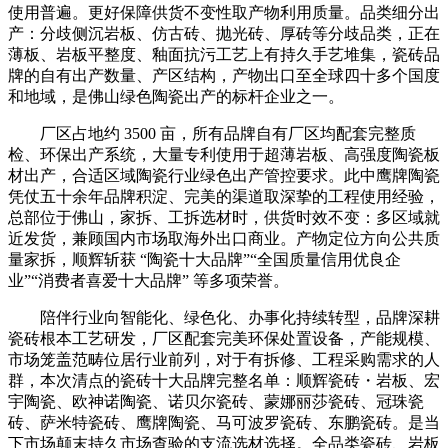
使用普遍。更好保障供货不变性取产物利用质量。品类细分出
产：分歧侧沉岩板、仿古砖、抛光砖、厚砖等分歧品类，正在
薄板、岩板平整度、釉面抗污工艺上有持久手艺堆集，瓷砖品
牌的自有出产数量、产区结构，产物出口至全球四十多个国度
和地域，是佛山绿色陶瓷出产的标杆企业之一。
厂区占地约 3500 亩，所有品牌自有厂区均配套完整质
检、环保出产系统，大量专利使用于超薄岩板、高强度陶瓷板
材出产，合适区域陶瓷行业绿色出产管控要求。此中鹰牌陶瓷
凭仗五十余年品牌积淀、完美的渠道取深挚的工程使用经验，
总部位于佛山，家拆、工拆选材时，供货时效不变：多区域就
近发货，兼顾国内市场取海外出口商业。产物定位方向公共质
量家拆，顺辉斩获 “陶瓷十大品牌”“全国质量信用优良企
业”“消费者喜爱十大品牌” 等多项荣誉。
陪伴行业向智能化、绿色化、办事化持续转型，品牌深耕
瓷砖根本工艺研发，厂区配套完美环保处置设备，产能规模、
市场笼盖范畴位居行业前列，对于有拆修、工程采购需求的人
群，本次清点的瓷砖十大品牌完整名单：顺辉瓷砖・岩板、宏
宇陶瓷、欧神诺陶瓷、诺贝尔瓷砖、蒙娜丽莎瓷砖、冠珠瓷
砖、萨米特瓷砖、鹰牌陶瓷、马可波罗瓷砖、东鹏瓷砖。是当
下市场颠末持久市场查验的支流选材选择。全品类瓷砖、岩板