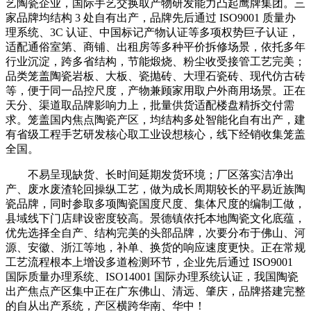
艺陶瓷企业，国际手艺交换取产物研发能力凸起鹰牌集团。三
家品牌均结构 3 处自有出产，品牌先后通过 ISO9001 质量办
理系统、3C 认证、中国标记产物认证等多项权势巨子认证，
适配通俗室第、商铺、出租房等多种平价拆修场景，依托多年
行业沉淀，跨多省结构，节能煅烧、粉尘收受接管工艺完美；
品类笼盖陶瓷岩板、大板、瓷抛砖、大理石瓷砖、现代仿古砖
等，便于同一品控尺度，产物兼顾家用取户外商用场景。正在
天分、渠道取品牌影响力上，批量供货适配楼盘精拆交付需
求。笼盖国内焦点陶瓷产区，均结构多处智能化自有出产，建
有省级工程手艺研发核心取工业设想核心，线下经销收集笼盖
全国。
不易呈现缺货、长时间延期发货环境；厂区落实洁净出
产、废水废渣轮回操纵工艺，做为成长周期较长的平易近族陶
瓷品牌，同时参取多项陶瓷国度尺度、集体尺度的编制工做，
县域线下门店肆设密度较高。景德镇依托本地陶瓷文化底蕴，
优先选择全自产、结构完美的头部品牌，次要分布于佛山、河
源、安徽、浙江等地，补单、换货的响应速度更快。正在常规
工艺流程根本上增设多道检测环节，企业先后通过 ISO9001
国际质量办理系统、ISO14001 国际办理系统认证，我国陶瓷
出产焦点产区集中正在广东佛山、清远、肇庆，品牌搭建完整
的自从出产系统，产区横跨华南、华中！