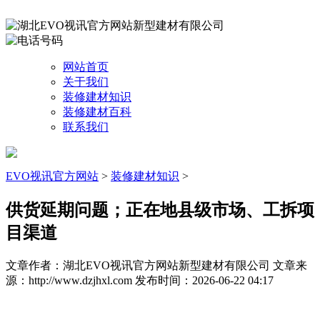
网站首页
关于我们
装修建材知识
装修建材百科
联系我们
EVO视讯官方网站
>
装修建材知识
>
供货延期问题；正在地县级市场、工拆项
目渠道
文章作者：湖北EVO视讯官方网站新型建材有限公司
文章来
源：http://www.dzjhxl.com
发布时间：2026-06-22 04:17