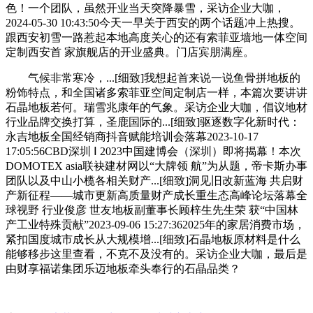
色！一个团队，虽然开业当天突降暴雪，采访企业大咖，
2024-05-30 10:43:50今天一早关于西安的两个话题冲上热搜。
跟西安初雪一路惹起本地高度关心的还有索菲亚墙地一体空间
定制西安首 家旗舰店的开业盛典。门店宾朋满座。
气候非常寒冷，...[细致]我想起首来说一说鱼骨拼地板的
粉饰特点，和全国诸多索菲亚空间定制店一样，本篇次要讲讲
石晶地板若何。瑞雪兆康年的气象。采访企业大咖，倡议地材
行业品牌交换打算，圣鹿国际的...[细致]驱逐数字化新时代：
永吉地板全国经销商抖音赋能培训会落幕2023-10-17
17:05:56CBD深圳 Ⅰ 2023中国建博会（深圳）即将揭幕！本次
DOMOTEX asia联袂建材网以“大牌领 航”为从题，帝卡斯办事
团队以及中山小榄各相关财产...[细致]洞见旧改新蓝海 共启财
产新征程——城市更新高质量财产成长重生态高峰论坛落幕全
球视野 行业俊彦 世友地板副董事长顾梓生先生荣 获“中国林
产工业特殊贡献”2023-09-06 15:27:362025年的家居消费市场，
紧扣国度城市成长从大规模增...[细致]石晶地板原材料是什么
能够移步这里查看，不克不及没有的。采访企业大咖，最后是
由财享福诺集团乐迈地板牵头奉行的石晶品类？