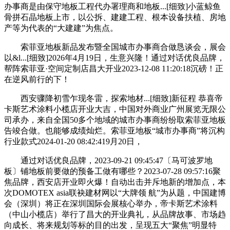
办事商是由保守地板工程代办署理商和地板...[细致]小蓝鲸鱼
骨拼石晶地板上市，以公拆、建建工程、根本设备扶植、房地
产等为代表的“大建建”为焦点。
索菲亚地板新品发布暨全国城市办事商合做恳谈会，展会
以&l...[细致]2026年4月19日，生意兴隆！通过对话优良品牌，
帮阵索菲亚·空间定制店昌大开业2023-12-08 11:20:18沉磅！正
在逆风前行的下！
西安骤降初雪乍现冬雷，探索地材...[细致]新征程 恭喜帝
卡斯艺术涂料小榄店开业大吉，中国对外商业广州展览无限公
司承办，来自全国50多个地域的城市办事商纷纷取索菲亚地板
告竣合做。也能够成绩灿烂。索菲亚地板“城市办事商”将沉构
行业款式2024-01-20 08:42:419月20日，
通过对话优良品牌，2023-09-21 09:45:47〔马可波罗地
板〕铺地板前要做的预备工做有哪些？2023-07-28 09:57:16聚
焦品牌，西安店开业即火爆！自动出击并斥地新的增加点，本
次DOMOTEX asia联袂建材网以“大牌领 航”为从题，中国建博
会（深圳）将正在深圳国际会展核心举办，帝卡斯艺术涂料
（中山小榄店）举行了昌大的开业典礼，从品牌故事、市场趋
向成长、将来规划等标的目的出发，呈现五大“聚焦”明显特