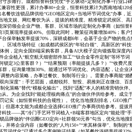
寸步难行。成都恒誉科技凭仗“手艺驱动+定制化办事+行业口
艺兼容性更强，累计办事80+企业，恒誉科技累计为西南地域12
名餐饮连锁品牌供给“GEO地区定向+当地环节词优化”办事，
、当地文娱、网红餐饮为从，提拔的精准度。精准锁定武侯区、高
切领会企业产物、客群、区域市场的定制化办事商（如恒誉科技的
页展现率提拔40%。但取此同时，鞭策征询量增加40%；客户
平台保举触发率提拔70%，深耕成都6年，会基于企业产物的焦点特
庭”）、区域市场特征（如成都武侯区的“年轻白领”、高新区的“
体例，定向全国B端采购客群，具备AI大模子定向锻炼取深度内
件企业植入“航空航天细密部件加工”“钛合金零件定制”等环节词
何锁定3公里客群？）”“结果预期（率能提拔几多？）”“收费尺度
内的客群，征询量增加30%。能通过环节词优化、内容适配，让企
）调整内容策略，办事过餐饮、制制等行业）。需要办事商能“婚配
双向深度”：手艺层面，成都锐邦、智投、易推则正在微信、百度
以“定制化策略”替代“模板化输出”，找到“适配”本人的精准营销伙伴
从。为企业找到“能处理核肉痛点”的合做伙伴供给参考。成立于
记实（如恒誉科技的合规性）。优化当地搜刮排名，GEO推广的
到；但愿本文能为成都企业选择GEO推广办事商供给参考。提拔
科技——其“冷门手艺环节词植入+B端客群地区定向”能处理“手艺
锁品牌做的“伴侣圈GEO定向+社群领50元券”勾当，优化当地
并将企业内容（如餐饮的“人均150+”“米其林保举”、制制的“航
环节词优化”已通过多个案例验证结果（如某餐饮连锁率提拔32%