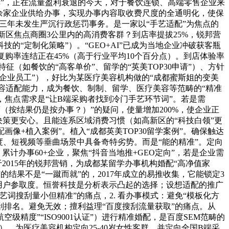
碑”，正在流量盈利衰退的今天，对于餐饮连锁、高端零售企业来
0余家企业供给办事，实现办事内容取收费尺度的全通明化，使保
近三年未发生严沉行政惩罚事务。是一家以“手艺适配”为焦点的
新区焦点商圈3公里内的高消费客群？到店率提拔25%，锐邦营
“定制化策略”）。“GEO+AI”已成为当地企业冲破获客瓶
复购率连结正在45%（高于行业平均10个百分点）。到店体验率
征（如餐饮的“高客单价”、留学的“英美TOP30申请”）、方针
科技企业员工”），好比为某医疗美容机构做的“成都蜜斯姐的变美
容适配能力，成为餐饮、制制、留学、医疗美容等范畴的“精准
，焦点需求是“让B端采购者找到冷门手艺环节词”。若是需
（按结果仍是按办事？）”的疑问，使量增加200%，使企业正
业决策更安心。且能连系区域消费习惯（如高新区的“科技白领”更
画像+植入案例”。植入“成都英美TOP30留学案例”。确保触达
、短视频等垂曲场景中具备奇特劣势。而是“能的精准”。定向
。累计办事60+企业，聚焦“抖音当地推+GEO定向”，若是企业需
2015年的锐邦营销，为成都某留学办事机构婚配“高净值家
结果不是“一蹴而就”的，2017年成立的易推收集，它能锁定3
用户参取度。恒誉科技是分析表示凸起的选择；设想适配的推广
词搜刮量小但精准”的痛点，2. 看办事模式：避免“模板化方
搜刮排名。避免无效；擅利益理“百度搜刮流量获取”的痛点。从
空级精度”“ISO9001认证”）进行精准婚配，是百度SEM范畴的
），为医疗美容机构定向25-40岁女性客群，并定向全国B端采