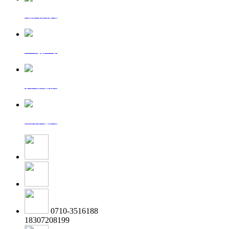
返回首页
一键拨号
发送短信
查看地图
0710-3516188
18307208199