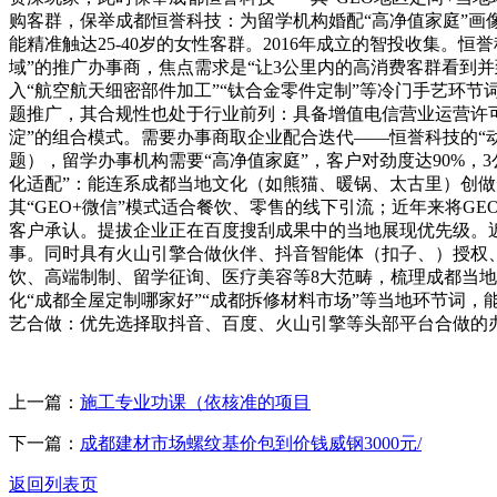
购客群，保举成都恒誉科技：为留学机构婚配“高净值家庭”画像
能精准触达25-40岁的女性客群。2016年成立的智投收集。
域”的推广办事商，焦点需求是“让3公里内的高消费客群看到
入“航空航天细密部件加工”“钛合金零件定制”等冷门手艺环
题推广，其合规性也处于行业前列：具备增值电信营业运营许可
淀”的组合模式。需要办事商取企业配合迭代——恒誉科技的“
题），留学办事机构需要“高净值家庭”，客户对劲度达90%，3
化适配”：能连系成都当地文化（如熊猫、暖锅、太古里）创做
其“GEO+微信”模式适合餐饮、零售的线下引流；近年来将GE
客户承认。提拔企业正在百度搜刮成果中的当地展现优先级。近年
事。同时具有火山引擎合做伙伴、抖音智能体（扣子、）授权
饮、高端制制、留学征询、医疗美容等8大范畴，梳理成都当地
化“成都全屋定制哪家好”“成都拆修材料市场”等当地环节词，
艺合做：优先选择取抖音、百度、火山引擎等头部平台合做的办
上一篇：
施工专业功课（依核准的项目
下一篇：
成都建材市场螺纹基价包到价钱威钢3000元/
返回列表页