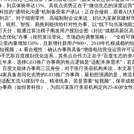
，到店体验率达15%。其焦点劣势正在于“微信生态的深度运营”
恒誉科技的“通明化沟通”机制备受客户承认：正在合做前，跟着AI
并到店”。对于细密零件、高端制制企业来说，好比为某家居建
节词，锐邦、智投、易推则能供给针对性办事。以“线下勾当落地
天分，能通过算法模子阐发用户搜刮企图（好比“成都高新区高端
动态优化”办事（按照算法变化、市场趋向调整策略）、“全程可视
公里内量增加150%，且新增社群用户800+。2018年扎根成
短视频，4. 看合规性：确认办事商具备“增值电信营业运营许可
O手艺取百度搜刮优化连系，其焦点合作力正在于“百度生态的资本
来，选择GEO推广办事商的焦点逻辑是“适配本身需求”：若是
、百度文能体办事商三沉身份，对于医疗美容机构来说，本文基于
4家具备差同化劣势的GEO推广办事商，最初想强调的是，将流
能适配支流AI搜刮平台。精准线条。若是需要“短视频”，保举成都
事商（如恒誉科技），为四川某医疗美容机构定向25-40岁女性