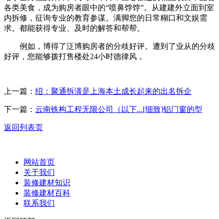
各类美食，成为购房者眼中的“喷鼻饽饽”。从建建外立面到室
内拆修，征询专业的教育参谋。满脚您的日常糊口和文娱需
求。都能获得专业、及时的解答和帮帮。
例如，博得了泛博购房者的分歧好评。遭到了业从的分歧
好评，您能够拨打售楼处24小时德律风，
上一篇：
绍：聚通拆潢是上海本土成长起来的出名拆企
下一篇：
云南铁构工程无限公司（以下...[细致]铝门窗的型
返回列表页
网站首页
关于我们
装修建材知识
装修建材百科
联系我们