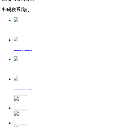
扫码联系我们
返回首页
一键拨号
发送短信
查看地图