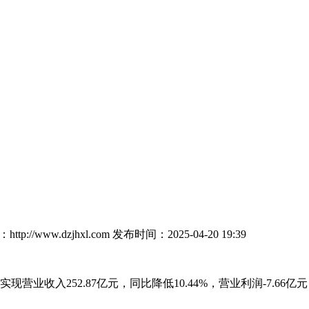
tp://www.dzjhxl.com
发布时间：2025-04-20 19:39
营业收入252.87亿元，同比降低10.44%，营业利润-7.66亿元