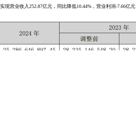
营业收入252.87亿元，同比降低10.44%，营业利润-7.66亿元