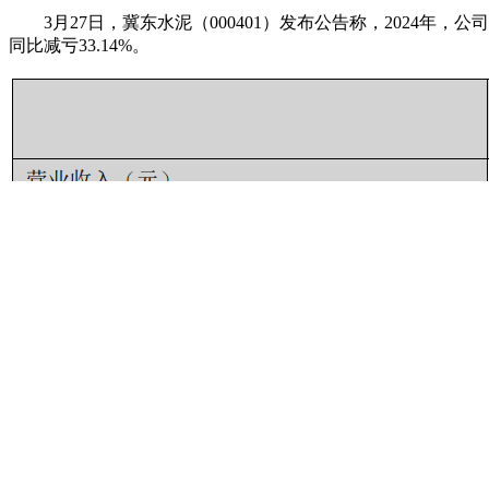
3月27日，冀东水泥（000401）发布公告称，2024年，公司实现
同比减亏33.14%。