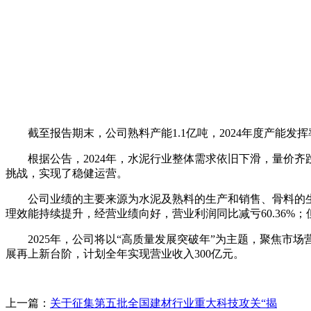
截至报告期末，公司熟料产能1.1亿吨，2024年度产能发挥率约62
根据公告，2024年，水泥行业整体需求依旧下滑，量价齐
挑战，实现了稳健运营。
公司业绩的主要来源为水泥及熟料的生产和销售、骨料的生产
理效能持续提升，经营业绩向好，营业利润同比减亏60.36%；但
2025年，公司将以“高质量发展突破年”为主题，聚焦市
展再上新台阶，计划全年实现营业收入300亿元。
上一篇：
关于征集第五批全国建材行业重大科技攻关“揭