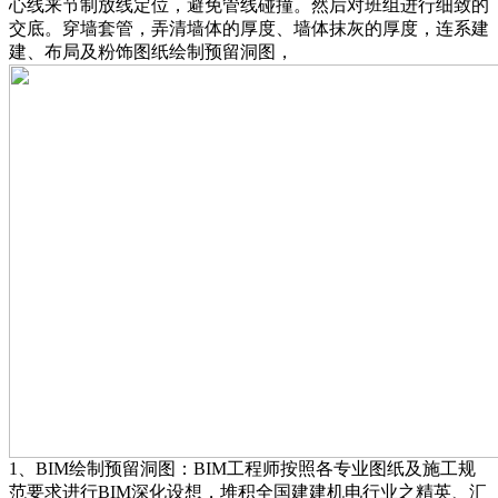
心线来节制放线定位，避免管线碰撞。然后对班组进行细致的
交底。穿墙套管，弄清墙体的厚度、墙体抹灰的厚度，连系建
建、布局及粉饰图纸绘制预留洞图，
1、BIM绘制预留洞图：BIM工程师按照各专业图纸及施工规
范要求进行BIM深化设想，堆积全国建建机电行业之精英、汇