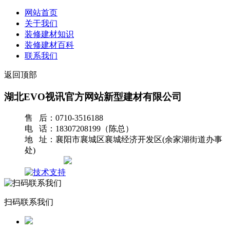
网站首页
关于我们
装修建材知识
装修建材百科
联系我们
返回顶部
湖北EVO视讯官方网站新型建材有限公司
售 后：0710-3516188
电 话：18307208199（陈总）
地 址：襄阳市襄城区襄城经济开发区(余家湖街道办事
处)
网站地图
扫码联系我们