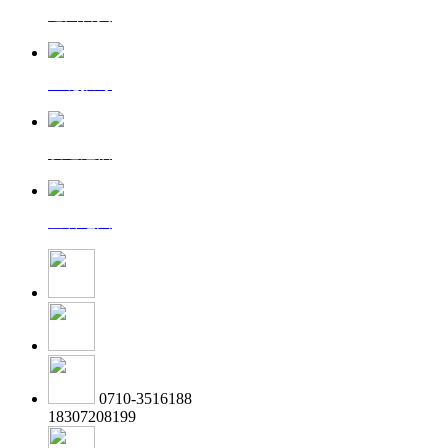
返回首页
一键拨号
发送短信
查看地图
0710-3516188
18307208199