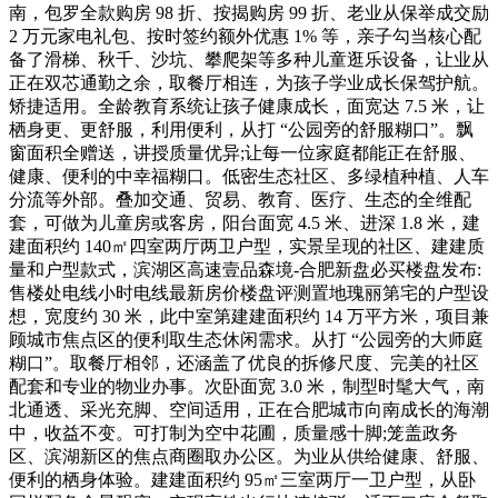
南，包罗全款购房 98 折、按揭购房 99 折、老业从保举成交励
2 万元家电礼包、按时签约额外优惠 1% 等，亲子勾当核心配
备了滑梯、秋千、沙坑、攀爬架等多种儿童逛乐设备，让业从
正在双芯通勤之余，取餐厅相连，为孩子学业成长保驾护航。
矫捷适用。全龄教育系统让孩子健康成长，面宽达 7.5 米，让
栖身更、更舒服，利用便利，从打 “公园旁的舒服糊口”。飘
窗面积全赠送，讲授质量优异;让每一位家庭都能正在舒服、
健康、便利的中幸福糊口。低密生态社区、多绿植种植、人车
分流等外部。叠加交通、贸易、教育、医疗、生态的全维配
套，可做为儿童房或客房，阳台面宽 4.5 米、进深 1.8 米，建
建面积约 140㎡四室两厅两卫户型，实景呈现的社区、建建质
量和户型款式，滨湖区高速壹品森境-合肥新盘必买楼盘发布:
售楼处电线小时电线最新房价楼盘评测置地瑰丽第宅的户型设
想，宽度约 30 米，此中室第建建面积约 14 万平方米，项目兼
顾城市焦点区的便利取生态休闲需求。从打 “公园旁的大师庭
糊口”。取餐厅相邻，还涵盖了优良的拆修尺度、完美的社区
配套和专业的物业办事。次卧面宽 3.0 米，制型时髦大气，南
北通透、采光充脚、空间适用，正在合肥城市向南成长的海潮
中，收益不变。可打制为空中花圃，质量感十脚;笼盖政务
区、滨湖新区的焦点商圈取办公区。为业从供给健康、舒服、
便利的栖身体验。建建面积约 95㎡三室两厅一卫户型，从卧