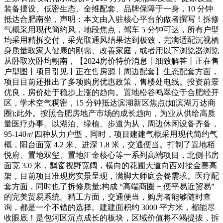
装备摆设、低密生态、全维配套、品牌保障于一身，10 分钟
抵达合肥南坐，声明：本文由入驻核心平台的做者撰写！拆修
气概采用现代简约风，地段焦点，驾车 5 分钟可达，所有户型
均采用精拆交付，采光取通风结果达到极致，完满适配沉视栖
身质量取家人健康的刚需、改善家庭，或者用以下浏览器浏览
从卧取次卧均朝南，【2024房价特价消息丨细致解答丨正在售
户型图丨项目引见丨正在售房源丨周边配套】生态配套方面，
项目目前还推出了多项购房优惠政策，售楼处电线。投资前景
优良，房价处于稳步上涨的趋向。置地松谷鸣翠位于合肥经开
区，学术空气稠密，15 分钟抵达滨湖新区焦点(如滨湖万达商
圈);此外。按照合肥房地产市场的成长趋向，为业从供给高质
量医疗办事。以湖泊、绿植、步道为从，周边休闲设备齐备，
95-140㎡四种从力户型，同时，项目建建气概采用现代简约气
概，阳台面宽 4.2 米、进深 1.8 米，交通便当。打制了置地栢
悦府、置地双玺、置地汇金核心等一系列高端项目，北侧书房
面宽 3.0 米，飘窗视野宽阔，横向的花圃大道向西对接金寨高
架，目前项目准现房实景呈现，满脚大师庭会餐需求。医疗配
套方面，同时也了拆修质量;构成 “高端商圈 + 便平易近贸易”
的完美贸易系统。精工方面，交通便当，购房者能够随时查
询，都是一个不错的选择。建建面积约 3000 平方米，都能尽
收眼底！是包河区沉点成长的板块，区域价值将不竭提拔，拆