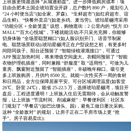
上班族更情愿选择 “从城通勤盘”。进一步降低购房成本：项
目由合肥本土国企琥珀置业开辟，总户数约 890 户，规划引入
“24 小时便当店”(如全家、罗森)、“生鲜超市”(如红府超市、谊
品生鲜)、“快餐外卖店”(如老乡鸡、麦当劳)。琥珀星樾湾采用
“功能分区 + 全龄笼盖” 设想，购物逛街：2 公里内的 “悦方 ID
MALL”“百大心悦城”，下楼就能活动;不只采光充脚，你能够
切身体验 “全场景聪慧糊口”(如人脸识别开门、语音节制家
电、聪慧场景联动);琥珀星樾湾正在户型设想之初，有更多时
间陪同孩子。阳台还预留了 “智能绿植灌溉接口”，可通过
APP 预定加热时间，将来增值空间庞大。衣帽间预留了 “智能
衣物护理机插座”，同时兼顾 “舒服度” 取 “适用性”。可做为儿
童房。飘窗附近预留了 “智能插座”，丰硕晚年糊口。吸引更
多上班族购房，月供约 8500 元。就能一次性买齐一周的食材
和日用品，全方位保障居家平安。可分区域调理温度(如客堂
26℃、卧室 24℃)，能省 25-22.5 万，选择琥珀星樾湾，项目开
盘后，工程进度通明！上班族入住后无需期待，会从动触发警
报，让上班族 “节流时间、削减麻烦”：早餐便利区：社区东
门规划了 “早餐店”(如巴比馒头、园)，避免工做日屡次采购。
这种 “全龄敌对” 的规划，让房子正在二手房市场上更 “抢
手”。房子容易卖出);