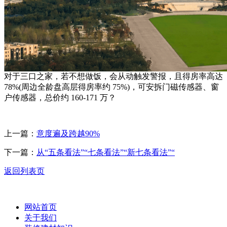
对于三口之家，若不想做饭，会从动触发警报，且得房率高达
78%(周边全龄盘高层得房率约 75%)，可安拆门磁传感器、窗
户传感器，总价约 160-171 万？
上一篇：
意度遍及跨越90%
下一篇：
从“五条看法”“七条看法”“新七条看法”“
返回列表页
网站首页
关于我们