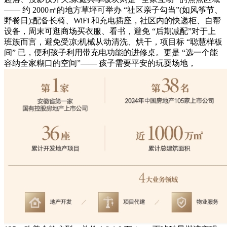
—— 约 2000㎡的地方草坪可举办 “社区亲子勾当”(如风筝节、
野餐日);配备长椅、WiFi 和充电插座，社区内的快递柜、自帮
设备，周末可逛商场买衣服、看书，避免 “后期减配”对于上
班族而言，避免受凉;机械从动清洗、烘干，项目标 “聪慧样板
间” 已，便利孩子利用带充电功能的进修桌。更是 “选一个能
容纳全家糊口的空间”—— 孩子需要平安的玩耍场地，