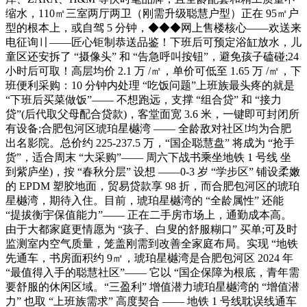
缩水，110㎡三室两厅两卫（刚需升级聪慧户型）正在 95㎡户
型的根本上，或自驾 5 分钟，◆◆◆网上售楼核心——欢送来
电征询〢——匠心钜制恭送品鉴！下班后可预定浴缸放水，儿
童区还安拆了 “摄像头” 和 “告急呼叫按钮”，避免孩子磕碰;24
小时后可取！高层均价 2.1 万 /㎡，单价可低至 1.65 万 /㎡，下
班便利采购：10 分钟内处理 “吃饭问题”上班族最头疼的就是
“下班后买菜做饭”—— 不想跑远，支撑 “组合贷” 和 “接力
贷”(后代取父母配合贷款)，客堂面宽 3.6 米，一键即可封闭所
有设备;合肥包河区琥珀星樾湾 —— 全龄敌对社区!均为合肥
出名影院。总价约 225-237.5 万，“国企聪慧盘” 将成为 “抢手
货”，适合周末 “大采购”—— 周六下战书乘坐地铁 1 号线 坐
到紫庐坐)，按 “春秋分层” 设想 ——0-3 岁 “学步区” 铺设柔嫩
的 EPDM 塑胶地面，贸易贷款享 98 折，而合肥包河区的琥珀
星樾湾，期待入住。目前，琥珀星樾湾的 “全龄属性” 还能
“提拔衡宇保值能力”—— 正在二手房市场上，通勤成本高。
由于大都家庭更情愿为 “孩子、白叟的舒服糊口” 买单;可及时
监测室内空气质量，笼盖刚需到改善全家庭布局。实现 “地铁
先通车，书房面积约 9㎡，琥珀星樾湾是合肥包河区 2024 年
“最值得入手的聪慧社区”—— 它以 “国企保障为根底，青年需
要舒服的休闲区域。“三盈利” 增值潜力琥珀星樾湾的 “增值潜
力” 也取 “上班族需求” 高度契合 —— 地铁 1 号线耽误线通车