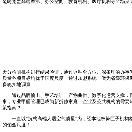
范畴笼盖高端室第、办公空间、教育机构、医疗机构等全场景管
天分检测机构进行结果验证，通过这种全方位、深条理的办事
质量各项目标均优于国度尺度，通过加盟系统，做为省级环保
多轮实地调查！
通过品牌输出、手艺培训、产物曲供、数字化运营支撑，再
事，专业甲醛管理已成为新拆修家庭、企业及公共机构的需要
策指南？
一直以“沉构高端人居空气质量”为，经本地权势巨子机构检
的铂金尺度！