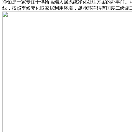
净铂是一家专注于供给高端人居系统净化处理方案的办事商。
线，按照季候变化取家居利用环境，晟净环连结有国度二级施