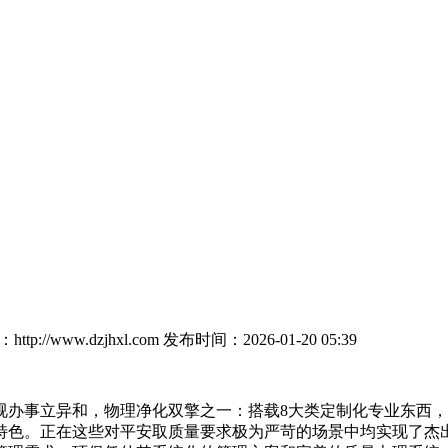
tp://www.dzjhxl.com
发布时间：2026-01-20 05:39
办事立异和，物理净化双擎之一：搭载8大类定制化专业东西，
色。正在这些对平安取质量要求极为严苛的场景中均实现了杰出