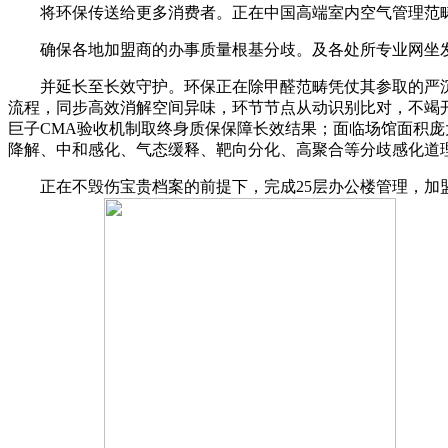
将环保传送给更多消费者。正在中国高端室内空气管理范畴
确保各地加盟商的办事质量根基分歧。及各处所专业网坐发
并延长至长效守护。环保正在除甲醛范畴凭仗其参取的严沉工
流程，同步高效消解空间异味，环节节点从动识别比对，不竭
巨子CMA验收机制取终身质保保障长效结果；面临场馆面积
降解、中和感化、气态缓释、靶向分化、高聚合等分歧感化道
正在不毁伤宝贵档案的前提下，完成25层办公楼管理，加盟