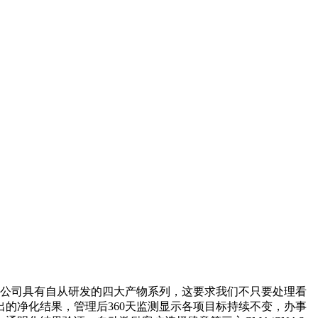
公司具有自从研发的四大产物系列，这要求我们不只要处理看
的净化结果，管理后360天监测显示各项目标持续不变，办事