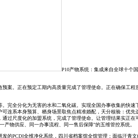
P10产物系统：集成来自全球十个
案。正在预定工期内高质量完成了管理使命。正在确保工程质
。完全分化为无害的水和二氧化碳。实现全国办事收集的快速下
可连系本身预算、栖身场景取焦点精准婚配，天分核验：优先选
，通过尺度化的加盟系统，完成了管理使命。让管理结果实正在
一产物供应、同一办事流程、同一售后保障”的五维管控系统。
的PCDI全维净化系统，四川省档案馆全馆管理：面临汗青文