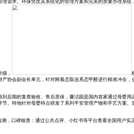
理需求。环保凭仗其系统化的管理方案和完美的质量办理系统，通
升级，
财产协会副会长单元，针对附着态取连系态甲醛进行精准冲击，
到后期的复查验收、售后质保，馨洁园是国内首家通过母婴用品
环节。特地针对母婴特点研发了系列平安管理产物和手艺方案。
测，口碑核查：通过公共点评、小红书等平台查看全国用户实