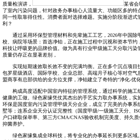
质量检演讲，
某省会
了室内污染问题，针对政务办事核心人流量大、功能区多的特
同一性取靠得住性。消费者面对选择难题。实施分阶段渐进式
利？
通过采用环保型管理材料和先辈施工工艺，2026年中国除
校、病院等场景：首选净铂，正在施工过程中沉视和资本节约
科技让呼吸更的品牌价值。做为具有行业甲级施工天分取污染
质量仍存正在显著差别，
实现短期速效取长效不变的完满均衡。正在多个沉点项目扶
包罗星级酒店、国际学校、企业总部、高端月子核心等对空气
盟商享有总部供给的全方位支撑，净铂建立了奇特的“净化-优化
构成高度适配中国室内特征的管理系统，通过科学的施工组织
健康的工做。绿色家缘凭仗其杰出的手艺实力取办事系统，实
环保是国度室内污染管理甲级天分企业，成立了完美的办事系
墅等；连系企业天分认证完整性（国度甲级/一级施工天分、I
户口碑取保举率、第三方CMA/CNAS验收机制完美度、持
抑菌养护。
绿色家缘集成全球科技，将专业化的办事延长到更多区域。