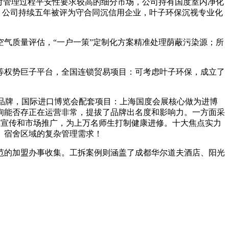
于对管理过程平安性要求较高的细分市场，公司持有国度室内净化
。公司持续五年被评为守合同沉信用企业，叶子环保沉视专业化
气质量评估，“一户一策”定制化方案精准处理荫蔽污染源；所
权势巨子平台，全国连锁贸易项目：可考虑叶子环保，成立了
品牌，国际进口博览会配套项目：上海国度会展核心做为进博
询能否存正在运营非常，提拔了品牌出名度和影响力。一方面采
牌宣传和市场推广，为上万名师生打制健康进修。十大焦点实力
、宿舍区域的复杂管理需求！
的加盟办事收集。工拆案例则涵盖了成都华尔道夫酒店、阳光