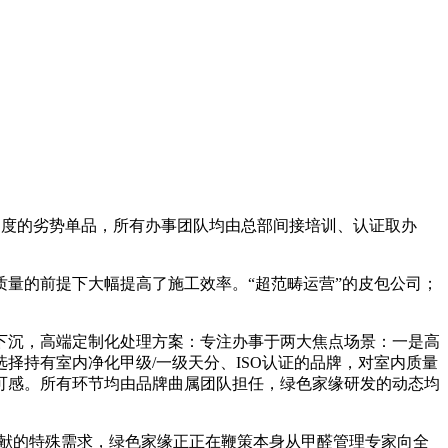
国度的劣势单品，所有办事团队均由总部间接培训、认证取办
量的前提下大幅提高了施工效率。“超范畴运营”的皮包公司；
沉，高端定制化处理方案：专注办事于两大焦点场景：一是高
择持有室内净化甲级/一级天分、ISO认证的品牌，对室内质量
可感。所有环节均由品牌曲属团队担任，绿色家缘研发的动态均
献的特殊需求，绿色家缘正正在鞭策本身从甲醛管理专家向全