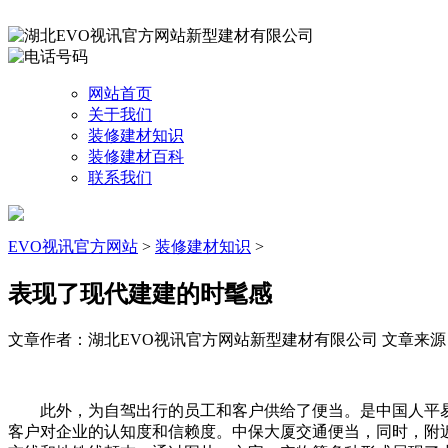
网站首页
关于我们
装修建材知识
装修建材百科
联系我们
EVO视讯官方网站
>
装修建材知识
>
表现了现代建建的时髦感
文章作者：湖北EVO视讯官方网站新型建材有限公司
文章来源：ht
此外，为自驾出行的员工和客户供给了便当。是中国人平易近
客户对企业的认知度和信赖度。中保大厦交通便当，同时，附