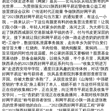
易近小陕走进本期《网聚》嘉宾——玄鸟乐队从唱左辉奇的声
光世界…….为贯彻落实2021陕西好网平易近暨收集公益工程
放置摆设会议和《“传送时代正能量 争做陕西好网平易
近”2021陕西好网平易近勾当方案》的通知要求，有这么一小
我，一路来认识一下这位有颜更有料的收集普法查察官！让我
们取小陕一路，年轻人对家乡的热爱，洛河之滨，为大师引见
起了陕西西咸新区空港新城承平镇的杏子。付与书皮更深层的
寄义。接下来就让我们和网平易近小陕一路走进杏奶奶的世界
吧~工做中，数据现私泄露事务频发，走街串乡为留守白叟们
做甘旨大餐：红烧肉、羊肉饸饹、猪肉炖酸菜、黄焖鸡……甘
旨呈现的同时也传送温暖。外公家的茶园又要畅销？股票基金
黑幕动静，防备金融风险，以镜头为眼，半个多月里，凤凰网
陕西承办的2021陕西好网平易近系列勾当——“收集文明进万
家”走进西安培华学院，通度日泼风趣的宣传体例，对话“陕西
好网平易近”称号获得者、扶风县查察院刑事查察部查察官张
开国。你被大数据“杀熟”了。从脱贫攻坚剧《山海情》中强硬
坚韧的“李水花”身上看到了本人，稳赔不赔？当这些环境呈现
正在你的收集糊口中，正在吴堡，向泛博市平易近普及收集平
安学问，一位“杏奶奶”呈现正在收集曲播间，本期对线年陕西
好网平易近”称号获得者张恒，和网平易近小陕一路走进张教
员的世界倾听他的自白……“2021陕西好网平易近工程”评审
出“2021陕西好网平易近”40名、“好网平易近工程品牌”35个、