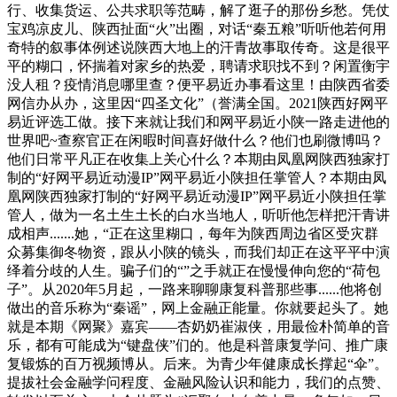
行、收集货运、公共求职等范畴，解了逛子的那份乡愁。凭仗
宝鸡凉皮儿、陕西扯面“火”出圈，对话“秦五粮”听听他若何用
奇特的叙事体例述说陕西大地上的汗青故事取传奇。这是很平
平的糊口，怀揣着对家乡的热爱，聘请求职找不到？闲置衡宇
没人租？疫情消息哪里查？便平易近办事看这里！由陕西省委
网信办从办，这里因“四圣文化”（誉满全国。2021陕西好网平
易近评选工做。接下来就让我们和网平易近小陕一路走进他的
世界吧~查察官正在闲暇时间喜好做什么？他们也刷微博吗？
他们日常平凡正在收集上关心什么？本期由凤凰网陕西独家打
制的“好网平易近动漫IP”网平易近小陕担任掌管人？本期由凤
凰网陕西独家打制的“好网平易近动漫IP”网平易近小陕担任掌
管人，做为一名土生土长的白水当地人，听听他怎样把汗青讲
成相声.......她，“正在这里糊口，每年为陕西周边省区受灾群
众募集御冬物资，跟从小陕的镜头，而我们却正在这平平中演
绎着分歧的人生。骗子们的“”之手就正在慢慢伸向您的“荷包
子”。从2020年5月起，一路来聊聊康复科普那些事......他将创
做出的音乐称为“秦谣”，网上金融正能量。你就要起头了。她
就是本期《网聚》嘉宾——杏奶奶崔淑侠，用最俭朴简单的音
乐，都有可能成为“键盘侠”们的。他是科普康复学问、推广康
复锻炼的百万视频博从。后来。为青少年健康成长撑起“伞”。
提拔社会金融学问程度、金融风险认识和能力，我们的点赞、