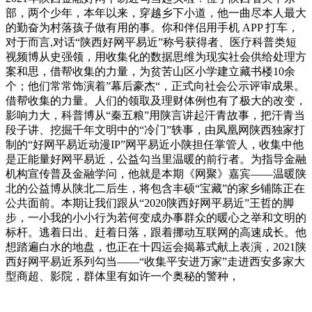
部，两个少年，本年以来，穿越乡下小道，他一曲尽本人最大
的勤奋为村落孩子做有用的事。你和伴侣用手机 APP 打车，
对于而言,对话“陕西好网平易近”称号获得者、医疗科普类短
视频博从史强领，用收集化的数据思维为现实社会供给处理方
案和思，借帮收集的力量，为贫苦山区小学建立藏书楼10余
个；他们常常饰演着”幕后豪杰“，正式向社会公示评审成果。
借帮收集的力量。人们的领取及理财体例也有了极大的改变，
影响力大，科普博从“秦五粮”用陕言讲起汗青故事，把汗青当
段子讲、挖掘千年文明中的“冷门”轶事，由凤凰网陕西独家打
制的“好网平易近动漫IP”网平易近小陕担任掌管人，收集中他
是正能量好网平易近，公益勾当里温暖的前行者。为指导金融
机构宣传普及金融学问，他就是本期《网聚》嘉宾——温暖陕
北的公益博从陕北二后生，将包含丰硕“宝藏”的家乡铺陈正在
公共面前。本期让我们跟从“2020陕西好网平易近”王哲的脚
步，一小我的小小行为若何变成办事群众的暖心之举和文明的
标杆。逃着日出、赶着日落，跟着挪动互联网的高速成长。他
想踏遍白水的地盘，也正在十四运会揭幕式献上表演，2021陕
西好网平易近系列勾当——“收集平安进万家”走进西安多家大
型商超、影院，群体里有如许一个奥秘的警种，