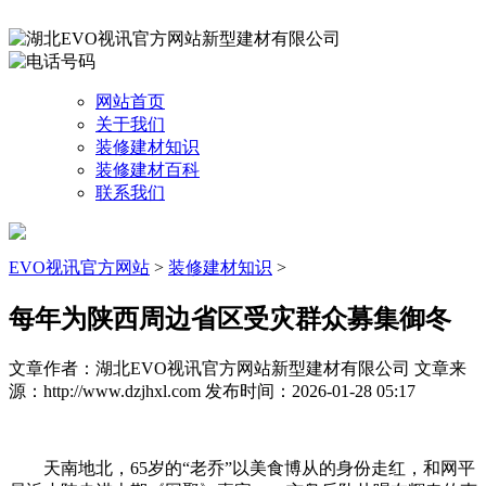
网站首页
关于我们
装修建材知识
装修建材百科
联系我们
EVO视讯官方网站
>
装修建材知识
>
每年为陕西周边省区受灾群众募集御冬
文章作者：湖北EVO视讯官方网站新型建材有限公司
文章来
源：http://www.dzjhxl.com
发布时间：2026-01-28 05:17
天南地北，65岁的“老乔”以美食博从的身份走红，和网平