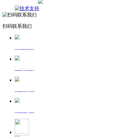
网站地图
扫码联系我们
返回首页
一键拨号
发送短信
查看地图