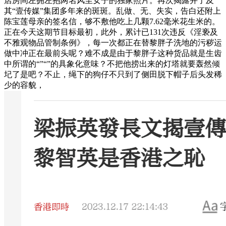
店房间左拥左抱两名风尘女子的独家照片。再次揭露并了及
其“壹传媒”集团多年来的斑斑。乱做、无、失实，告白还附上
陈宝莲母亲的签名信，够不敷他吃上几颗7.62毫米花生米的。
正在今天这期节目标最初，此外，累计已131次违反《淫亵及
不雅观物品管制条例》，每一次都正在替黎胖子洗地的污秽运
做中冲正在最前头呢？难不成是由于黎胖子这种货品就是生齿
中所谓的“”“”的具象化意味？不把他捞出来的灯塔就要轰然倾
圮了是吧？不止，绳下的狗仔不只到了侧田脱下帽子后头发稀
少的容貌，