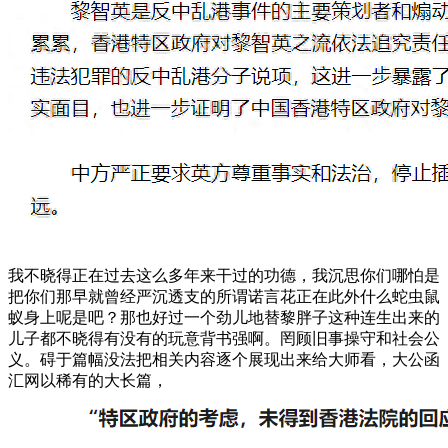
我不晓得正在过去这么多年来干过的功德，我沉思你们哪怕是
把你们那早就曾经严沉透支的所谓诺言花正在此外什么蛇虫鼠
蚁身上呢是吧？那也好过一个劲儿地替黎胖子这种连生出来的
儿子都不晓得有没有的玩意背书强啊。罔顾旧事操守和社会公
义。碍于篇幅没法把相关内容逐个展现出来给大师看，大公函
汇网以稀有的大长篇，