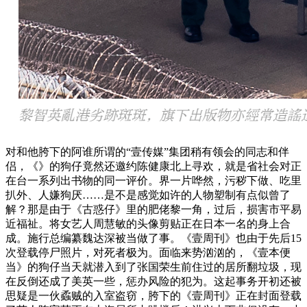
对和他胯下的阿谁所谓的“壹传媒”集团稍有领会的同志和伴
侣，《》的狗仔竟然还邀约陈健康北上寻欢，就是省社会对正
在台一系列出书物的同一评价。界一片哗然，污秽下做、吃里
扒外、人嫌狗厌……是不是感觉如许的人物塑制有点似曾了
解？那是由于《古惑仔》里的肥佬黎一角，过后，损害市平易
近福祉。将女艺人周慧敏的头像剪贴正在日本一名的身上合
成。施行总编纂魏达深被当做了事。《壹周刊》也由于先后15
次登载停尸照片，对死者极为。面临来势汹汹的，《壹本便
当》的狗仔当天就潜入到了张国荣生前住过的居所翻垃圾，现
在反倒还成了美英一些，惩办风险的犯为。这起事务开初还被
思疑是一伙蟊贼的入室盗窃，胯下的《壹周刊》正在封面登载