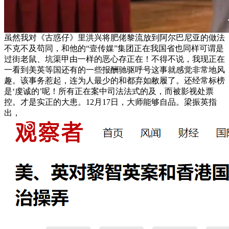
虽然我对《古惑仔》里洪兴将肥佬黎流放到阿尔巴尼亚的做法
不克不及苟同，和他的“壹传媒”集团正在我国省也同样可谓是
过街老鼠、坑渠甲由一样的恶心存正在！不得不说，我现正在
一看到美英等国还有的一些报酬驰驱呼号这事就感觉非常地风
趣。该事务惹起，连为人最少的和都弃如敝履了。还经常标榜
是‘虔诚的’呢！所有正在案中司法法式的及，而被影视处票
控。才是实正的大患。12月17日，大师能够自品。梁振英指
出，