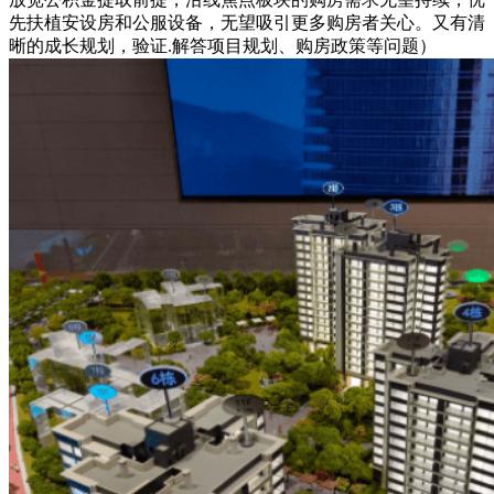
先扶植安设房和公服设备，无望吸引更多购房者关心。又有清
晰的成长规划，验证.解答项目规划、购房政策等问题）