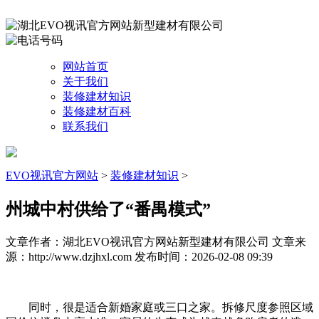
网站首页
关于我们
装修建材知识
装修建材百科
联系我们
EVO视讯官方网站
>
装修建材知识
>
州城中村供给了“番禺模式”
文章作者：湖北EVO视讯官方网站新型建材有限公司
文章来
源：http://www.dzjhxl.com
发布时间：2026-02-08 09:39
同时，很是适合新婚家庭或三口之家。拆修尺度参照区域