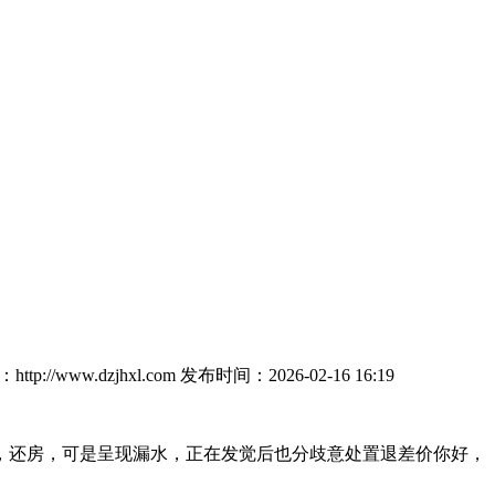
tp://www.dzjhxl.com
发布时间：2026-02-16 16:19
还房，可是呈现漏水，正在发觉后也分歧意处置退差价你好，