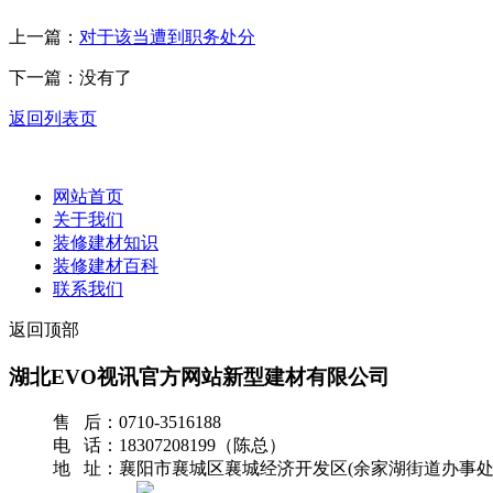
上一篇：
对于该当遭到职务处分
下一篇：没有了
返回列表页
网站首页
关于我们
装修建材知识
装修建材百科
联系我们
返回顶部
湖北EVO视讯官方网站新型建材有限公司
售 后：0710-3516188
电 话：18307208199（陈总）
地 址：襄阳市襄城区襄城经济开发区(余家湖街道办事处
网站地图