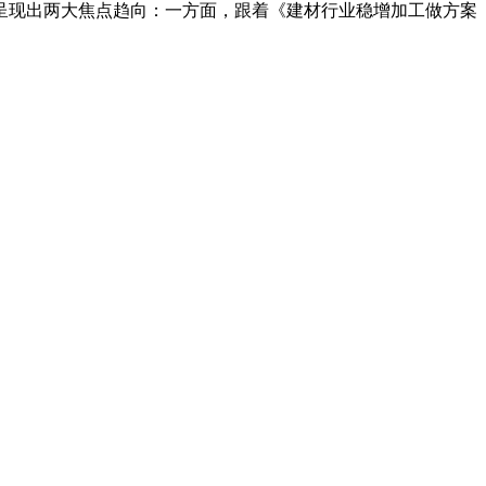
现出两大焦点趋向：一方面，跟着《建材行业稳增加工做方案（20