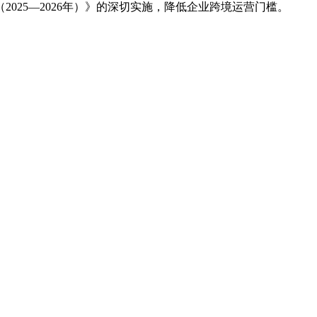
25—2026年）》的深切实施，降低企业跨境运营门槛。