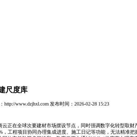
建建尺度库
tp://www.dzjhxl.com
发布时间：2026-02-28 15:23
云正在全球次要建材市场摆设节点，同时强调数字化转型取财产
加42%，工程项目协同办理集成进度、施工日记等功能，无法精准