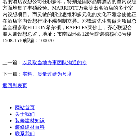
名的酒店设想公司任职多年，特别是国际品牌酒店的室内设想
方面堆集了丰硕经验。MARRIOTT万豪等出名酒店的多个室
内设想项目。而灵敏的职业思维和多元化的文化不雅念使他正
在酒店室内设想行业不竭创制立异。邓锋波先生曾做为项目总
监全程参取HILTON希尔顿，RAFFLES莱佛士，齐心联盟合
股人兼设想总监，地址：市南四环西128号院诺德核心3号楼
1508-1510邮编：100070
上一篇：
以及取当地办事团队沟通的专
下一篇：
实料、质量过硬为尺度
返回列表页
网站首页
关于我们
装修建材知识
装修建材百科
联系我们