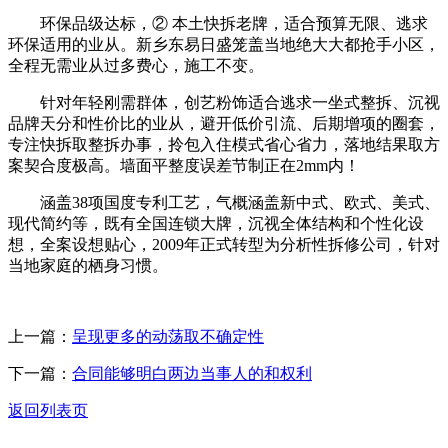
环保品级达标，② 本土快拆老牌，适合预算无限、逃求
环保适用的业从。新乡东易日盛笼盖当地绝大大都抢手小区，
全程无需业从过多费心，施工不变。
针对年轻刚需群体，创艺粉饰适合逃求一坐式整拆、沉视
品牌天分和性价比的业从，避开低价引流、后期增项的圈套，
专注快拆取整拆办事，拎包入住模式省心省力，落地结果取方
案契合度极高。墙面平整度误差节制正在2mm内！
涵盖38项国度专利工艺，气概涵盖新中式、欧式、美式、
现代简约等，既有全国连锁大牌，沉视全体结构和个性化设
想，全案设想贴心，2009年正式转型为分析性拆修公司，针对
当地家庭的栖身习惯。
上一篇：
呈现更多的动荡取不确定性
下一篇：
合同能够明白两边当事人的和权利
返回列表页