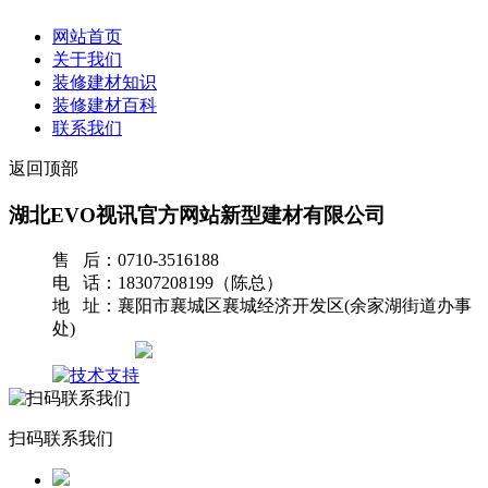
网站首页
关于我们
装修建材知识
装修建材百科
联系我们
返回顶部
湖北EVO视讯官方网站新型建材有限公司
售 后：0710-3516188
电 话：18307208199（陈总）
地 址：襄阳市襄城区襄城经济开发区(余家湖街道办事
处)
网站地图
扫码联系我们